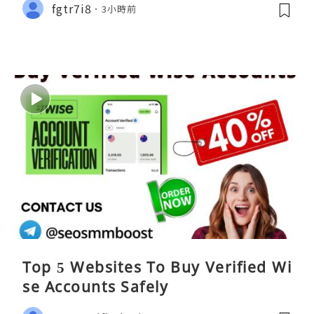
fgtr7i8
3小時前
Top 5 Websites To Buy Verified Wi
se Accounts Safely