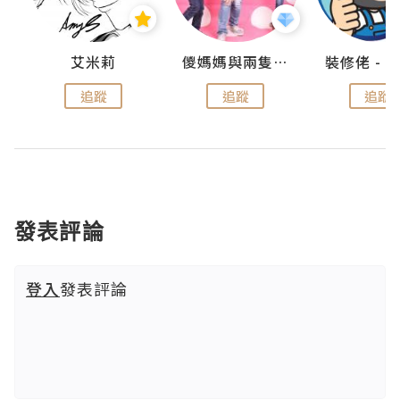
點滴
艾米莉
儍媽媽與兩隻小魔怪之家
追蹤
追蹤
追蹤
發表評論
登入
發表評論