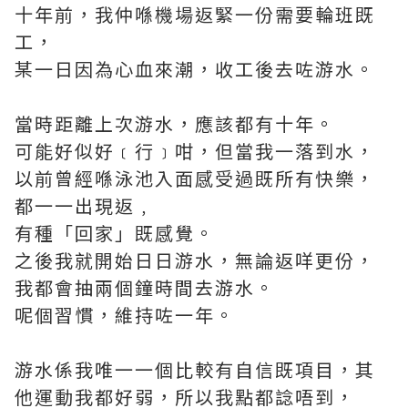
十年前，我仲喺機場返緊一份需要輪班既
工，
某一日因為心血來潮，收工後去咗游水。
當時距離上次游水，應該都有十年。
可能好似好﹝行﹞咁，但當我一落到水，
以前曾經喺泳池入面感受過既所有快樂，
都一一出現返﹐
有種「回家」既感覺。
之後我就開始日日游水，無論返咩更份，
我都會抽兩個鐘時間去游水。
呢個習慣，維持咗一年。
游水係我唯一一個比較有自信既項目，其
他運動我都好弱，所以我點都諗唔到，