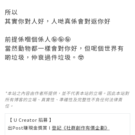
所以
其實你對人好，人哋真係會對返你好
前提係嗰個係人🤪🤪🤪
當然動物都一樣會對你好，但呢個世界有
啲垃圾，仲衰過件垃圾。🤓
*本站之內容由作者所提供，並不代表本站的立場。因此本站對
所有博客的立場、真實性、準確性及完整性不負任何法律責
任。
【 U Creator 招募 】
出Post賺現金獎賞 l
登記《社群創作有價企劃》