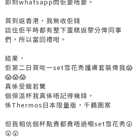
即刻whatsapp問佢要唔要。
買到返香港，我無收佢錢
諗住佢平時都有整下蛋糕返黎分俾同事
們，所以當回禮咁。
結果，
佢第二日買咗一set雪花秀護膚套裝俾我😱
😱😱😱
真係受寵若驚
個保溫杯我真係唔記得幾錢，
係Thermos日本限量版，千鶴圖案
但我相信個杯點貴都貴唔過嗰set雪花秀😲
😲😲