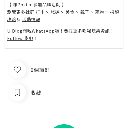
【 睇Post + 參加品牌活動 】
瀏覽更多社群
打卡
丶
旅遊
丶
美食
丶
親子
丶
寵物
丶
扮靚
攻略
及
活動情報
U Blog開咗WhatsApp啦！發掘更多吃喝玩樂資訊！
Follow 我哋
！
0個讚好
收藏