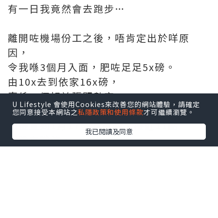
有一日我竟然會去跑步…
離開咗機場份工之後，唔肯定出於咩原
因，
令我喺3個月入面，肥咗足足5x磅。
由10x去到依家16x磅，
真係一個好誇張既數字。
U Lifestyle 會使用Cookies來改善您的網站體驗，請確定
您同意接受本網站之
私隱政策和使用條款
才可繼續瀏覽。
然後直到1月17號既夜晚，接近11點
我已閱讀及同意
嗰晚有啲涼，
我坐喺梳化度掙扎緊，究竟去放多次狗好
哎、定係沖涼上床訓呢？
跑步 - 呢個念頭突然出現喺我腦海入面。
於是當晚我就去咗跑步！