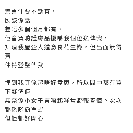
驚喜仲要不斷有，
應該係話
差唔多個個月都有，
佢會買啲護膚品擺喺我個位送俾我，
知道我屋企人鍾意食花生糊，但出面無得
賣
仲特登整俾我
搞到我真係超唔好意思，所以間中都有買
下野俾佢
無奈係小女子買唔起咩貴野報答佢。次次
都係啲簡單野
但佢都好開心