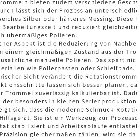
rommeln bieten zudem verschiedene Geschw
urch lässt sich der Prozess an unterschiedli
iches Silber oder härteres Messing. Diese F
 Bearbeitungszeit und reduziert gleichzeiti
ch übermäßiges Polieren.
scher Aspekt ist die Reduzierung von Nachbe
 in einem gleichmäßigen Zustand aus der T
zusätzliche manuelle Polieren. Das spart nic
rialien wie Polierpasten oder Schleifpads.
rischer Sicht verändert die Rotationstromm
ktionsschritte lassen sich besser planen, da
r Trommel zuverlässig kalkulierbar ist. Dad
 der besonders in kleinen Serienproduktione
igt sich, dass die moderne Schmuck-Rotat
 Hilfsgerät. Sie ist ein Werkzeug zur Prozes
ität stabilisiert und Arbeitsabläufe entlaste
d Präzision gleichermaßen zählen, wird sie d