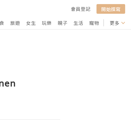
會員登記
開始撰寫
食
旅遊
女生
玩樂
親子
生活
寵物
行山
更多
打卡
rnen