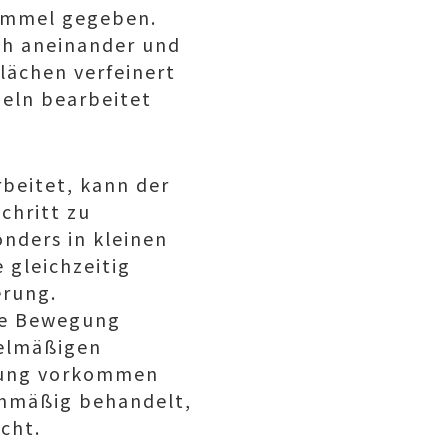
rommel gegeben.
ch aneinander und
lächen verfeinert
zeln bearbeitet
rbeitet, kann der
chritt zu
nders in kleinen
 gleichzeitig
erung.
die Bewegung
gelmäßigen
itung vorkommen
chmäßig behandelt,
cht.