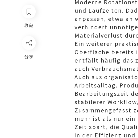
Moderne Rotationst
und Laufzeiten. Dad
anpassen, etwa an we
收藏
verhindert unnötige
Materialverlust dur
Ein weiterer prakti
Oberfläche bereits
分享
entfällt häufig das 
auch Verbrauchsmate
Auch aus organisato
Arbeitsalltag. Produ
Bearbeitungszeit de
stabilerer Workflow,
Zusammengefasst ze
mehr ist als nur ein
Zeit spart, die Qual
in der Effizienz un