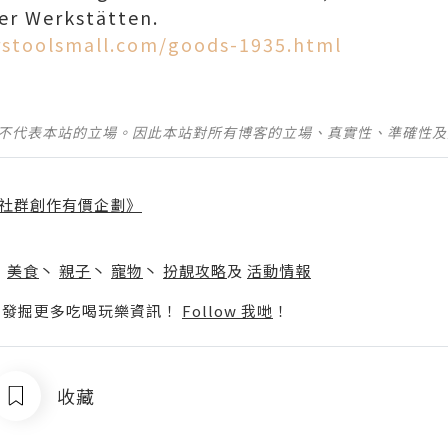
er Werkstätten.
rstoolsmall.com/goods-1935.html
並不代表本站的立場。因此本站對所有博客的立場、真實性、準確性
社群創作有價企劃》
】
丶
美食
丶
親子
丶
寵物
丶
扮靚攻略
及
活動情報
p啦！發掘更多吃喝玩樂資訊！
Follow 我哋
！
收藏