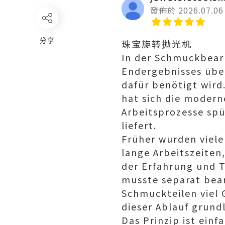
發佈於 2026.07.06
分享
珠宝旋转抛光机
In der Schmuckbearb
Endergebnisses über
dafür benötigt wird
hat sich die moder
Arbeitsprozesse spü
liefert.
Früher wurden viele
lange Arbeitszeiten
der Erfahrung und 
musste separat bea
Schmuckteilen viel 
dieser Ablauf grund
Das Prinzip ist ein