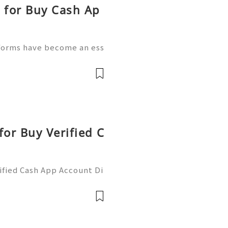
s for Buy Cash Ap
tforms have become an ess
ctivities. People use mobil
oney, receive payments,
or Buy Verified C
fied Cash App Account Di
rong security, proper ver
t management. Cash App u