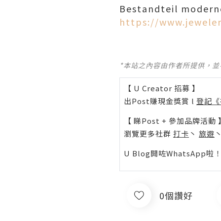
Bestandteil modern
https://www.jewele
*本站之內容由作者所提供，
【 U Creator 招募 】
出Post賺現金獎賞 l
登記《
【 睇Post + 參加品牌活動 
瀏覽更多社群
打卡
丶
旅遊
U Blog開咗WhatsAp
0個讚好