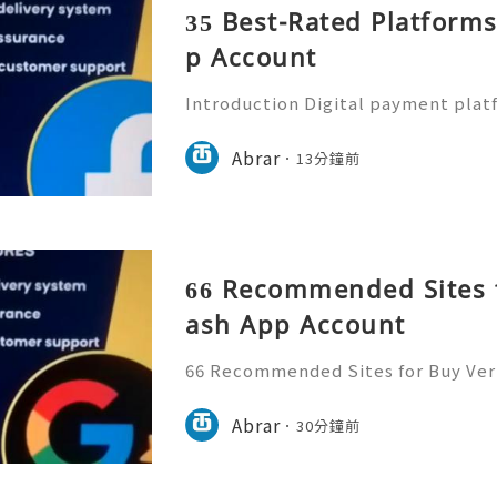
35 Best-Rated Platform
p Account
Introduction Digital payment pla
ential part of everyday financial a
e payment applications to send m
Abrar
13分鐘前
manage expenses, and comp
66 Recommended Sites f
ash App Account
66 Recommended Sites for Buy Veri
gital payment platforms require st
ification, and responsible accoun
Abrar
30分鐘前
sers should always focus on