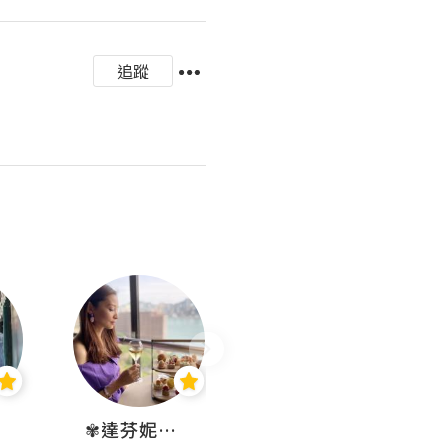
追蹤
✾達芬妮•愛孩子•愛生活✾
wendysugar享受生活gogogo