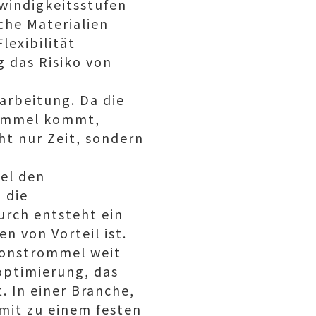
indigkeitsstufen
che Materialien
lexibilität
g das Risiko von
arbeitung. Da die
rommel kommt,
ht nur Zeit, sondern
el den
 die
urch entsteht ein
n von Vorteil ist.
ionstrommel weit
soptimierung, das
t. In einer Branche,
amit zu einem festen