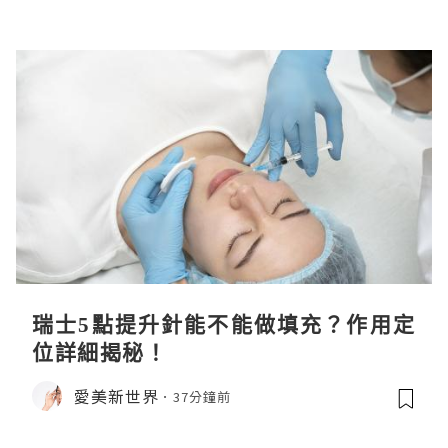
瑞士5點提升針能不能做填充？作用定
位詳細揭秘！
愛美新世界
37分鐘前