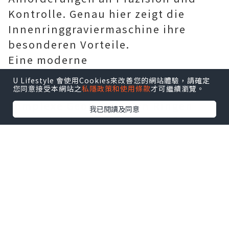
Kontrolle. Genau hier zeigt die
Innenringgraviermaschine ihre
besonderen Vorteile.
Eine moderne
Innenringgraviermaschine
wurde
U Lifestyle 會使用Cookies來改善您的網站體驗，請確定
speziell dafür entwickelt, die
您同意接受本網站之
私隱政策和使用條款
才可繼續瀏覽。
komplexe Geometrie von Ringen
我已閱讀及同意
auszugleichen und gleichmäßige
Gravuren auf der gebogenen
Innenfläche zu erzeugen. Während
herkömmliche Gravurmethoden
häufig eine manuelle Anpassung
erfordern und dadurch von der
Erfahrung des Handwerkers
abhängig sind, ermöglicht eine