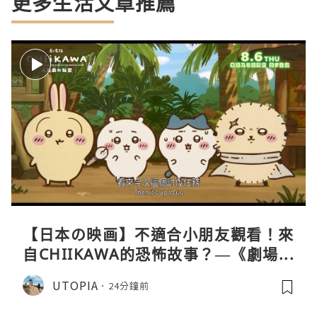
更多生活文章推薦
【日本の映画】不適合小朋友觀看！來
自CHIIKAWA的恐怖故事？—《劇場版
CHIIKAWA 人魚島的秘密》
UTOPIA
24分鐘前