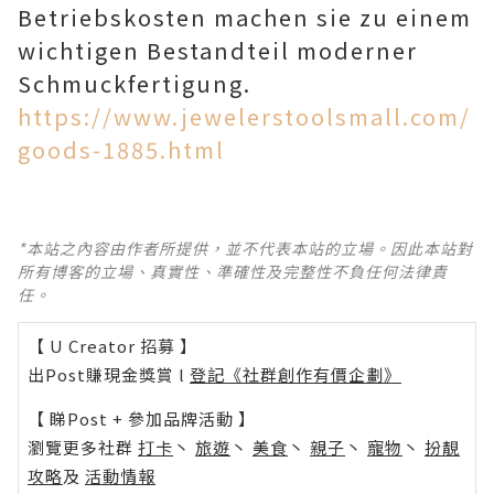
Betriebskosten machen sie zu einem
wichtigen Bestandteil moderner
Schmuckfertigung.
https://www.jewelerstoolsmall.com/
goods-1885.html
*本站之內容由作者所提供，並不代表本站的立場。因此本站對
所有博客的立場、真實性、準確性及完整性不負任何法律責
任。
【 U Creator 招募 】
出Post賺現金獎賞 l
登記《社群創作有價企劃》
【 睇Post + 參加品牌活動 】
瀏覽更多社群
打卡
丶
旅遊
丶
美食
丶
親子
丶
寵物
丶
扮靚
攻略
及
活動情報