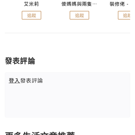
點滴
艾米莉
儍媽媽與兩隻小魔怪之家
追蹤
追蹤
追蹤
發表評論
登入
發表評論