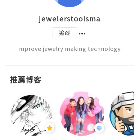
jewelerstoolsma
追蹤
Improve jewelry making technology.
推薦博客