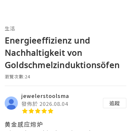
生活
Energieeffizienz und
Nachhaltigkeit von
Goldschmelzinduktionsöfen
瀏覽次數:24
jewelerstoolsma
追蹤
發佈於 2026.08.04
黄金感应熔炉