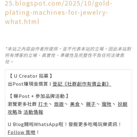
25.blogspot.com/2025/10/gold-
plating-machines-for-jewelry-
what.html
*本站之內容由作者所提供，並不代表本站的立場。因此本站對
所有博客的立場、真實性、準確性及完整性不負任何法律責
任。
【 U Creator 招募 】
出Post賺現金獎賞 l
登記《社群創作有價企劃》
【 睇Post + 參加品牌活動 】
瀏覽更多社群
打卡
丶
旅遊
丶
美食
丶
親子
丶
寵物
丶
扮靚
攻略
及
活動情報
U Blog開咗WhatsApp啦！發掘更多吃喝玩樂資訊！
Follow 我哋
！