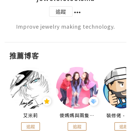
追蹤
Improve jewelry making technology.
推薦博客
點滴
艾米莉
儍媽媽與兩隻小魔怪之家
追蹤
追蹤
追蹤