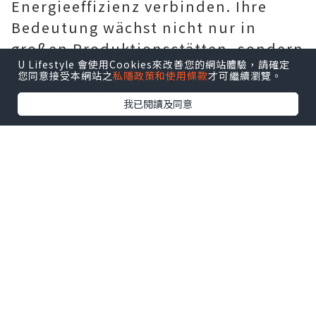
Energieeffizienz verbinden. Ihre
Bedeutung wächst nicht nur in
großen Produktionsstätten, sondern
U Lifestyle 會使用Cookies來改善您的網站體驗，請確定
auch in kleinen
您同意接受本網站之
私隱政策和使用條款
才可繼續瀏覽。
Schmuckwerkstätten, die
我已閱讀及同意
nachhaltigere Arbeitsweisen
anstreben.
Der wichtigste Vorteil eines
Induktionsofens liegt in der
direkten Energieübertragung auf
das Metall. Anders als herkömmliche
Gasöfen, bei denen Wärme zunächst
die Umgebung und den Tiegel
aufheizen muss, erzeugt die
elektromagnetische Induktion die