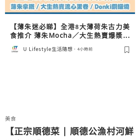
【薄朱迷必睇】全港8大薄荷朱古力美
食推介 薄朱Mocha／大生熱賣爆漿蛋
卷／Donki銅鑼燒
U Lifestyle生活隨想
4小時前
美食
【正宗順德菜 | 順德公漁村河鮮