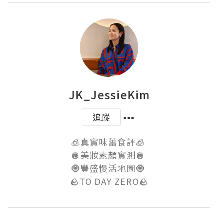
JK_JessieKim
追蹤
🧊真實味蕾食評🧊 

🪩美妝素顏實測🪩 

🧿豐盛慢活地圖🧿 

🪨TO DAY ZERO🪨