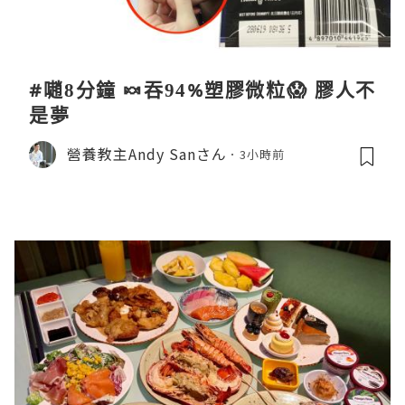
#𡁻8分鐘 🍬吞94%塑膠微粒😱 膠人不
是夢
營養教主Andy Sanさん
3小時前