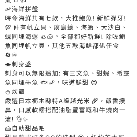
🦐海鮮拼盤
時令海鮮共有七款，大推鮑魚! 新鮮彈牙!
💯 仲有帆立貝、廣島蠔、海蝦、大沙白、
蜆同埋海螺 🦪🐚。全部都好新鮮! 除咗鮑
魚同埋帆立貝，其他五款海鮮都係任食
🔄♾️
🍣刺身盛
刺身可以無限追加: 有三文魚、甜蝦、希靈
魚同埋墨魚 🐟🦐，味道鮮甜 😍
🍚炊飯
嚴選日本栃木縣特A級越光米 🌾，飯香撲
鼻，口感軟糯搭配油脂豐富嘅和牛燒肉一
流! 👌✨
🍰自助甜品吧