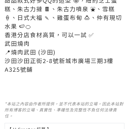
甜品款式好多QQ的造型 🤩，紐約芝士蛋
糕、朱古力撻 🍫、朱古力噴泉 ⛲、雪糕
🍦、日式大福 🍡、雞蛋布甸 🍮、仲有現切
水果 🍉🍊
香港分店食材高質，可以一試 ✅
武田燒肉
📍燒肉武田 (沙田)
沙田沙田正街2-8號新城市廣場三期3樓
A325號舖
*本站之內容由作者所提供，並不代表本站的立場。因此本站對
所有博客的立場、真實性、準確性及完整性不負任何法律責
任。