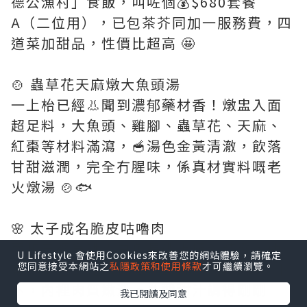
德公漁村」食飯，叫咗個💰$680套餐
A（二位用），已包茶芥同加一服務費，四
道菜加甜品，性價比超高 🤩
🍲 蟲草花天麻燉大魚頭湯
一上枱已經👃聞到濃郁藥材香！燉盅入面
超足料，大魚頭、雞腳、蟲草花、天麻、
紅棗等材料滿瀉，🥣湯色金黃清澈，飲落
甘甜滋潤，完全冇腥味，係真材實料嘅老
火燉湯 🍲🐟
🌸 太子成名脆皮咕嚕肉
賣相已經贏晒！白色長碟上擺到精緻，仲
U Lifestyle 會使用Cookies來改善您的網站體驗，請確定
有💜紫色蘭花襯托 🌸 咕嚕肉外層炸到脆卜
您同意接受本網站之
私隱政策和使用條款
才可繼續瀏覽。
卜，內裡肉質嫩滑，🍍酸甜汁調得剛剛
我已閱讀及同意