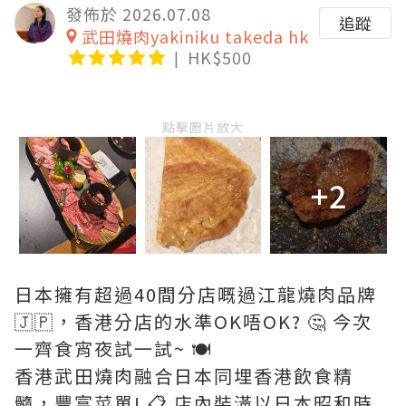
發佈於 2026.07.08
追蹤
武田燒肉yakiniku takeda hk
HK$500
點擊圖片放大
+2
日本擁有超過40間分店嘅過江龍燒肉品牌
🇯🇵，香港分店的水準OK唔OK? 🤔 今次
一齊食宵夜試一試~ 🍽️
香港武田燒肉融合日本同埋香港飲食精
髓，豐富菜單! 📋 店內裝潢以日本昭和時