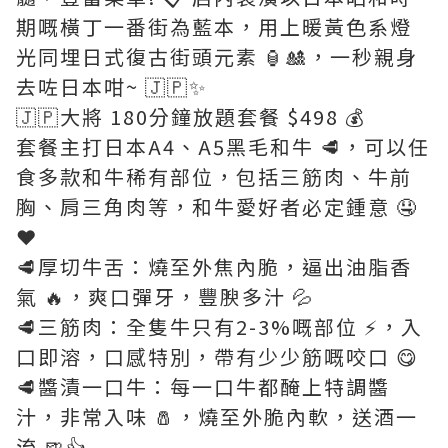
期嘅橫丁一番街為藍本，用上暖黃色系燈
光同埋日式復古街頭元素 🏮🎎，一秒親身
去咗日本咁~ 🇯🇵✨
🇯🇵大將 180分鐘放題套餐 $498 💰
套餐主打日本A4、A5黑毛和牛 🥩，可以任
食多款和牛稀有部位，包括三筋肉、牛前
胸、肩三角肉等，和牛愛好者必定鍾意 🤤
❤️
🥩厚切牛舌：燒至外焦內脆，逼出油脂香
氣 🔥，爽口彈牙，豐腴多汁 💦
🥩三筋肉：全隻牛只有2-3%嘅部位 ⚡，入
口即溶，口感特別，帶有少少筋嘅咬口 😋
🥩醬漬一口牛：每一口牛都醃上特調醬
汁，非常入味 🧂，燒至外脆內軟，送酒一
流 🍺👍