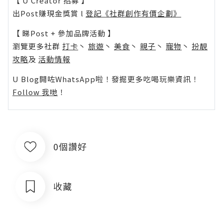
【 U Creator 招募 】
出Post賺現金獎賞 l
登記《社群創作有價企劃》
【 睇Post + 參加品牌活動 】
瀏覽更多社群
打卡
丶
旅遊
丶
美食
丶
親子
丶
寵物
丶
扮靚
攻略
及
活動情報
U Blog開咗WhatsApp啦！發掘更多吃喝玩樂資訊！
Follow 我哋
！
0個讚好
收藏