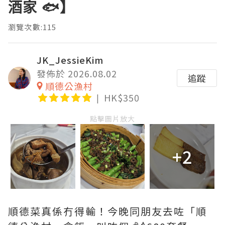
酒家 🐟】
瀏覽次數:115
JK_JessieKim
發佈於 2026.08.02
追蹤
順德公漁村
HK$350
點擊圖片放大
+2
順德菜真係冇得輸！今晚同朋友去咗「順