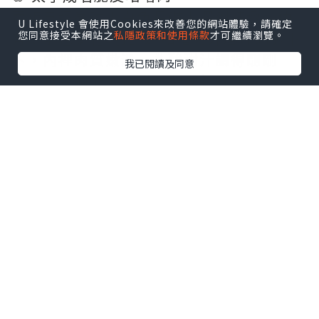
賣相已經贏晒！白色長碟上擺到精緻，仲
U Lifestyle 會使用Cookies來改善您的網站體驗，請確定
有💜紫色蘭花襯托 🌸 咕嚕肉外層炸到脆卜
您同意接受本網站之
私隱政策和使用條款
才可繼續瀏覽。
卜，內裡肉質嫩滑，🍍酸甜汁調得剛剛
我已閱讀及同意
好，唔會過酸或過甜，配埋新鮮菠蘿、青
椒同洋蔥，開胃又唔膩 🍍🐷
🐟 瓦罉煎焗啜魚咀煲
熱辣辣瓦煲上枱，滋滋作響 🔥 魚咀煎到外
皮香脆，入面魚肉嫩滑，仲有好多魚唇膠
質！配埋芹菜、洋蔥、紅椒同大量蒜頭，
👃香氣撲鼻。店員仲好貼心配埋🥬生菜同🌶️
辣椒醬油，可以包住魚咀一齊食，口感更
豐富 🐟🌶️
🥬 籠仔荷葉梅菜蒸菜遠