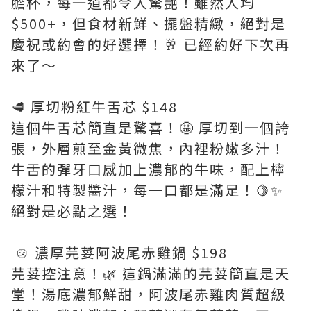
膽杯，每一道都令人驚艷！雖然人均
$500+，但食材新鮮、擺盤精緻，絕對是
慶祝或約會的好選擇！🥂 已經約好下次再
來了～
🥩 厚切粉紅牛舌芯 $148
這個牛舌芯簡直是驚喜！🤩 厚切到一個誇
張，外層煎至金黃微焦，內裡粉嫩多汁！
牛舌的彈牙口感加上濃郁的牛味，配上檸
檬汁和特製醬汁，每一口都是滿足！🍋✨
絕對是必點之選！
🍲 濃厚芫荽阿波尾赤雞鍋 $198
芫荽控注意！🌿 這鍋滿滿的芫荽簡直是天
堂！湯底濃郁鮮甜，阿波尾赤雞肉質超級