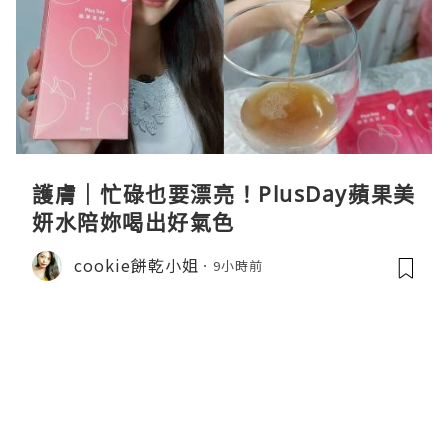
護膚｜忙碌也要漂亮！PlusDay蘋果美
妍水陪妳喝出好氣色
cookie餅乾小姐
9小時前