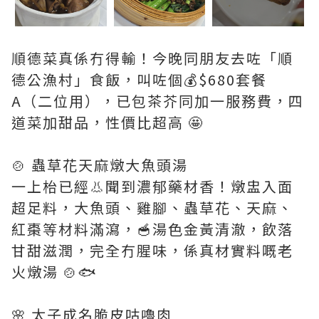
順德菜真係冇得輸！今晚同朋友去咗「順
德公漁村」食飯，叫咗個💰$680套餐
A（二位用），已包茶芥同加一服務費，四
道菜加甜品，性價比超高 🤩
🍲 蟲草花天麻燉大魚頭湯
一上枱已經👃聞到濃郁藥材香！燉盅入面
超足料，大魚頭、雞腳、蟲草花、天麻、
紅棗等材料滿瀉，🥣湯色金黃清澈，飲落
甘甜滋潤，完全冇腥味，係真材實料嘅老
火燉湯 🍲🐟
🌸 太子成名脆皮咕嚕肉