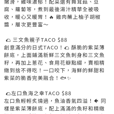
嫩滑，雞味濃郁！配菜還有舞茸菇、豆
腐、蘿蔔等，煮到最後湯汁精華全被吸
收，暖心又暖胃！🔥 雞肉蘸上柚子胡椒
醬，層次更豐富～
🌮 三文魚親子TACO $88
創意滿分的日式TACO！🌮 酥脆的紫菜薄
餅底，上面鋪滿新鮮三文魚刺身和三文魚
籽，再加上蔥花、食用花瓣點綴，賣相精
緻到捨不得吃！一口咬下，海鮮的鮮甜和
紫菜的脆香完美融合！🐟✨
🌮左口魚海之幸TACO $88
左口魚輕輕炙燒過，魚油香氣四溢！🐠 同
樣是紫菜薄餅底，配上滿滿的魚籽和精緻