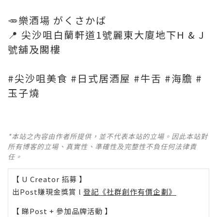
🥕樂酒場 がくさかば
📍 尖沙咀白蘭軒道1號麗東大廈地下H & J
號舖及閣樓
#尖沙咀美食 #日式居酒屋 #牛舌 #海膽 #
玉子燒
*本站之內容由作者所提供，並不代表本站的立場。因此本站對
所有博客的立場、真實性、準確性及完整性不負任何法律責
任。
【 U Creator 招募 】
出Post賺現金獎賞 l
登記《社群創作有價企劃》
【 睇Post + 參加品牌活動 】