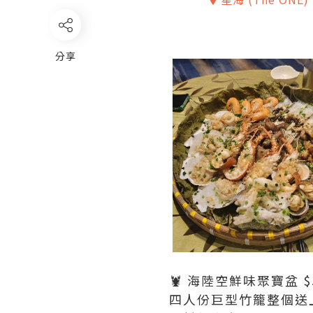
分享
🦞 海陸空鮮味聚寶盆 $
四人份巨型竹籠整個送