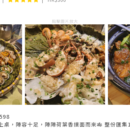
點擊圖片放大
598
上桌，陣容十足，陣陣荷葉香撲面而來🎋 整份匯集