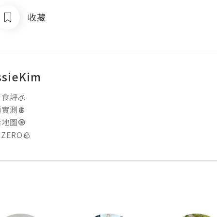
收藏
ssieKim
評🧊 

測🪩 

圖🧿 

 ZERO🪨