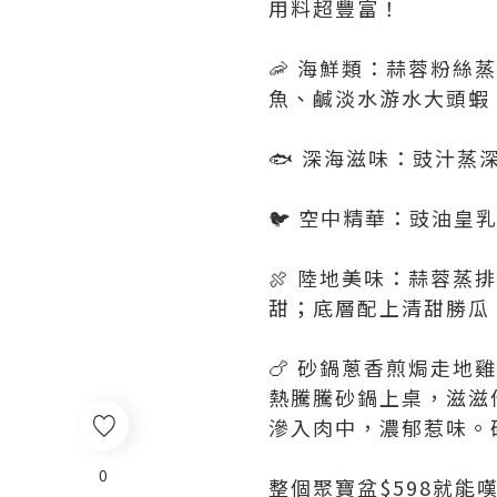
用料超豐富！
🦐 海鮮類：蒜蓉粉
魚、鹹淡水游水大頭蝦
🐟 深海滋味：豉汁
🐦 空中精華：豉油
🍖 陸地美味：蒜蓉
甜；底層配上清甜勝瓜
🍗 砂鍋蔥香煎焗走地雞 
熱騰騰砂鍋上桌，滋滋
滲入肉中，濃郁惹味。
0
整個聚寶盆$598就