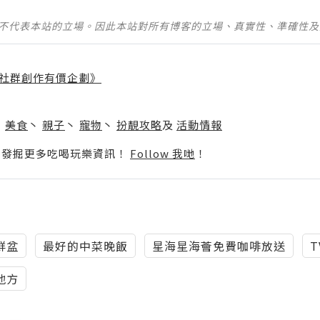
並不代表本站的立場。因此本站對所有博客的立場、真實性、準確性
社群創作有價企劃》
】
丶
美食
丶
親子
丶
寵物
丶
扮靚攻略
及
活動情報
p啦！發掘更多吃喝玩樂資訊！
Follow 我哋
！
鮮盆
最好的中菜晚飯
星海星海薈免費咖啡放送
T
地方