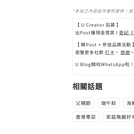
*本站之內容由作者所提供，
【 U Creator 招募 】
出Post賺現金獎賞 l
登記《
【 睇Post + 參加品牌活動 
瀏覽更多社群
打卡
丶
旅遊
U Blog開咗WhatsAp
相關話題
父親節
端午粽
海
香港粵菜
家庭晚飯好