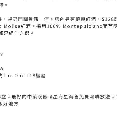
特。
 18樓，視野開闊景觀一流。店內另有優惠紅酒，$12
osso Molise紅酒，採用100% Montepulcia
都是絕佳之選。
om
EW
he One L18樓層
鮮盆 #最好的中菜晚飯 #星海星海薈免費咖啡放送 #T
晚飯好地方