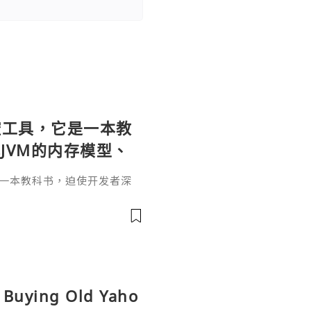
个监控工具，它是一本教
JVM的内存模型、
。通过直观的可视化
它是一本教科书，迫使开发者深
题具象化为代码行
和并发原理。通过直观的可视
代码行号。对于一名追求卓越
va
r是迈向高阶架构师的关键一步。
，而是冷静地打开JProfil
性能的互联网时代，JProfi
r Buying Old Yaho