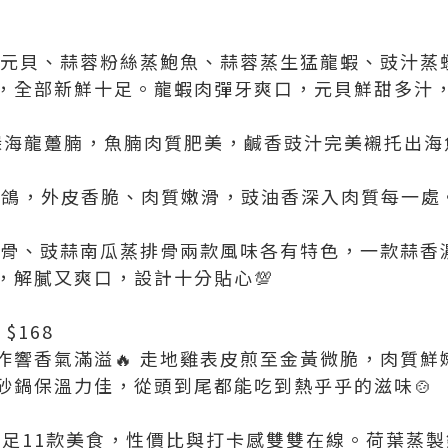
絲蒸元貝、蒜蓉粉絲蒸鮑魚、蒜蓉蒸生猛龍蝦、豉汁蒸
，全部新鮮十足。龍蝦肉彈牙爽口，元貝鮮甜多汁，
蒸深海龍躉腩，魚腩肉質肥美，鹹香豉汁完美襯托出海
皇乳鴿，外皮香脆、肉質嫩滑，豉油香深入肉質每一處
蒸排骨、豉蒜南瓜蒸排骨兩款風味各有特色，一款蒜香
，解膩又爽口，設計十分貼心💯
$168
作響香氣滿溢🔥 走地雞表皮煎至金黃微脆，肉質鮮
砂鍋保溫力佳，從頭到尾都能吃到熱乎乎的滋味🍲
能嘆足11款美食，性價比與打卡感雙雙在線。荷葉蒸