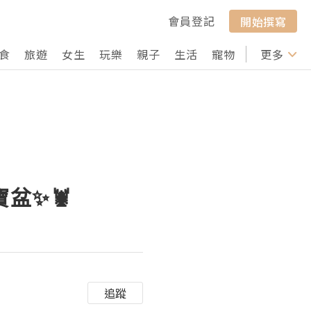
會員登記
開始撰寫
食
旅遊
女生
玩樂
親子
生活
寵物
行山
更多
打卡
盆✨🦞
追蹤