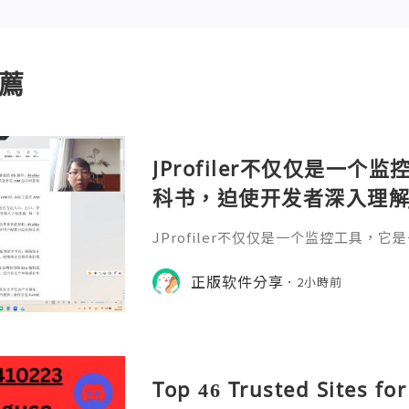
薦
JProfiler不仅仅是一
科书，迫使开发者深入理解
垃圾回收机制和并发原理
JProfiler不仅仅是一个监控工具，
数据，它将抽象的性能问
入理解JVM的内存模型、垃圾回收机制
化数据，它将抽象的性能问题具象化为
正版软件分享
号。对于一名追求卓越的Ja
2小時前
的Java工程师而言，掌握JProfile
当系统崩溃时，你不再是无助地重启服务器
er，用数据说话，精准手术。在追求极致
l
Top 46 Trusted Sites fo