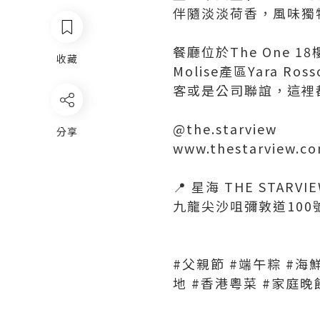
伴隨淡淡荷香，風味獨
餐廳位於The One
收藏
Molise產區Yara R
客或是公司聯誼，這裡
@the.starview
分享
www.thestarview.c
📍 星海 THE STARVI
九龍尖沙咀彌敦道100號T
#父親節 #端午粽 #海
地 #香港粵菜 #家庭