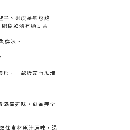
蟶子、果皮薑絲蒸鮑
鮑魚軟滑有嚼勁🦪
魚鮮味。
。
濃郁，一款吸盡南瓜清
嫩滿有雞味，蔥香完全
製鎖住食材原汁原味，還