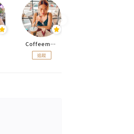
Coffeemeetjojo
艾華斯@鄭大小姐工房
追蹤
追蹤