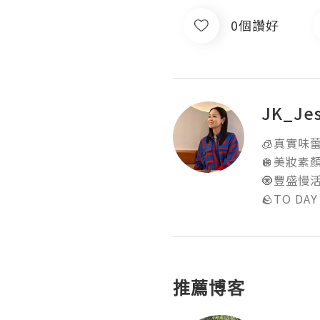
0個讚好
JK_Je
🧊真實味蕾食
🪩美妝素顏實
🧿豐盛慢活地
🪨TO DAY
推薦博客