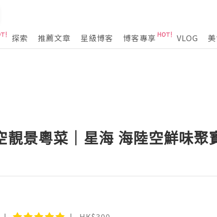
探索
推薦文章
星級博客
博客專享
VLOG
美
高空靚景粵菜｜星海 海陸空鮮味聚寶
HK$300