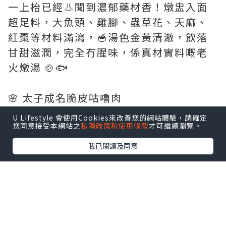
一上枱已經👃聞到濃郁藥材香！燉盅入面
超足料，大魚頭、雞腳、蟲草花、天麻、
紅棗等材料滿瀉，🥣湯色金黃清澈，飲落
甘甜滋潤，完全冇腥味，係真材實料嘅老
火燉湯 🍲🐟
🌸 太子成名脆皮咕嚕肉
賣相已經贏晒！白色長碟上擺到精緻，仲
U Lifestyle 會使用Cookies來改善您的網站體驗，請確定
有💜紫色蘭花襯托 🌸 咕嚕肉外層炸到脆卜
您同意接受本網站之
私隱政策和使用條款
才可繼續瀏覽。
卜，內裡肉質嫩滑，🍍酸甜汁調得剛剛
我已閱讀及同意
好，唔會過酸或過甜，配埋新鮮菠蘿、青
椒同洋蔥，開胃又唔膩 🍍🐷
🐟 瓦罉煎焗啜魚咀煲
熱辣辣瓦煲上枱，滋滋作響 🔥 魚咀煎到外