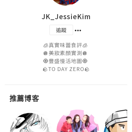
JK_JessieKim
追蹤
🧊真實味蕾食評🧊 

🪩美妝素顏實測🪩 

🧿豐盛慢活地圖🧿 

🪨TO DAY ZERO🪨
推薦博客