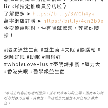
link睇指定推廣員分店啦👇
了解更多 ➤
https://bit.ly/3WCh4yk
萬寧網店訂購 ➤
https://bit.ly/4cn2b9e
今次優惠唔耐，仲有隱藏驚喜，等緊你嚟
搶！
#腸腦通益生菌 #益生菌 #失眠 #腸腦軸 #
深睡好眠 #助眠 #瞓得好
#WholeLovePlus #麥明詩推薦 #壓力大
#香港失眠 #醫學級益生菌
*本站之內容由作者所提供，並不代表本站的立場。因此本站對
所有博客的立場、真實性、準確性及完整性不負任何法律責
任。