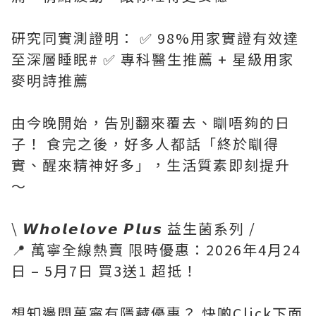
研究同實測證明： ✅ 98%用家實證有效達
至深層睡眠# ✅ 專科醫生推薦 + 星級用家
麥明詩推薦
由今晚開始，告別翻來覆去、瞓唔夠的日
子！ 食完之後，好多人都話「終於瞓得
實、醒來精神好多」，生活質素即刻提升
～
\ 𝙒𝙝𝙤𝙡𝙚𝙡𝙤𝙫𝙚 𝙋𝙡𝙪𝙨 益生菌系列 /
📍 萬寧全線熱賣 限時優惠：2026年4月24
日 – 5月7日 買3送1 超抵！
想知邊間萬寧有隱藏優惠？ 快啲Click下面