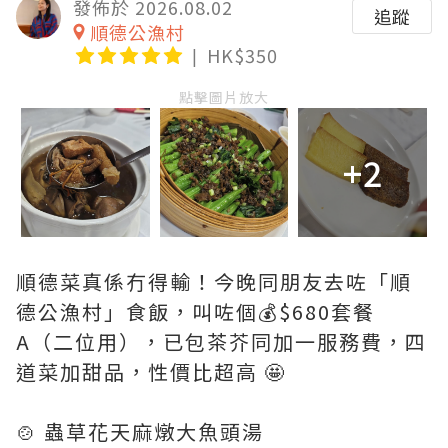
發佈於 2026.08.02
追蹤
順德公漁村
HK$350
點擊圖片放大
+2
順德菜真係冇得輸！今晚同朋友去咗「順
德公漁村」食飯，叫咗個💰$680套餐
A（二位用），已包茶芥同加一服務費，四
道菜加甜品，性價比超高 🤩
🍲 蟲草花天麻燉大魚頭湯