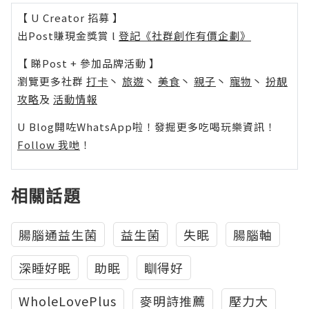
【 U Creator 招募 】
出Post賺現金獎賞 l
登記《社群創作有價企劃》
【 睇Post + 參加品牌活動 】
瀏覽更多社群
打卡
丶
旅遊
丶
美食
丶
親子
丶
寵物
丶
扮靚
攻略
及
活動情報
U Blog開咗WhatsApp啦！發掘更多吃喝玩樂資訊！
Follow 我哋
！
相關話題
腸腦通益生菌
益生菌
失眠
腸腦軸
深睡好眠
助眠
瞓得好
WholeLovePlus
麥明詩推薦
壓力大