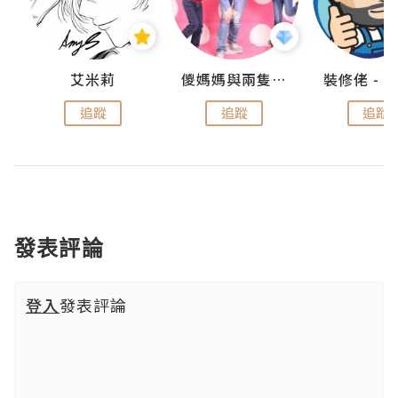
點滴
艾米莉
儍媽媽與兩隻小魔怪之家
追蹤
追蹤
追蹤
發表評論
登入
發表評論