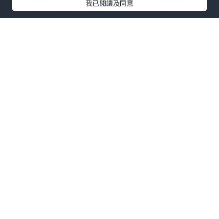
卜，內裡肉質嫩滑，🍍酸甜汁調得剛剛
我已閱讀及同意
好，唔會過酸或過甜，配埋新鮮菠蘿、青
椒同洋蔥，開胃又唔膩 🍍🐷
🐟 瓦罉煎焗啜魚咀煲
熱辣辣瓦煲上枱，滋滋作響 🔥 魚咀煎到外
皮香脆，入面魚肉嫩滑，仲有好多魚唇膠
質！配埋芹菜、洋蔥、紅椒同大量蒜頭，
👃香氣撲鼻。店員仲好貼心配埋🥬生菜同🌶️
辣椒醬油，可以包住魚咀一齊食，口感更
豐富 🐟🌶️
🥬 籠仔荷葉梅菜蒸菜遠
用傳統竹籠上，🍃荷葉墊底，菜遠蒸得剛
剛好，翠綠爽脆，上面鋪滿梅菜同蔥花，