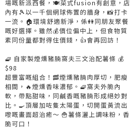
場嘅新派西餐，🍽️菜式fusion有創意，店
內有🎾以一千個網球佈置的牆身，📸打卡
一流。🏠環境舒適新淨，係👭同朋友聚餐
嘅好選擇。雖然💰價位偏中上，但食物質
素同份量都對得住價錢，👍會再回訪！
🧇 自家製煙燻豬腩窩夫三文治配薯條 💰
$98
超豐富嘅組合！🥓煙燻豬腩肉厚切，肥瘦
相間，🔥煙燻香味濃郁。🧇窩夫外脆內
軟，帶點甜味，同鹹香嘅豬腩形成絕妙對
比。🍳頂層加咗隻太陽蛋，切開蛋黃流出
嚟嘅畫面超治癒～ 🍟薯條灑上調味粉，香
脆可口！