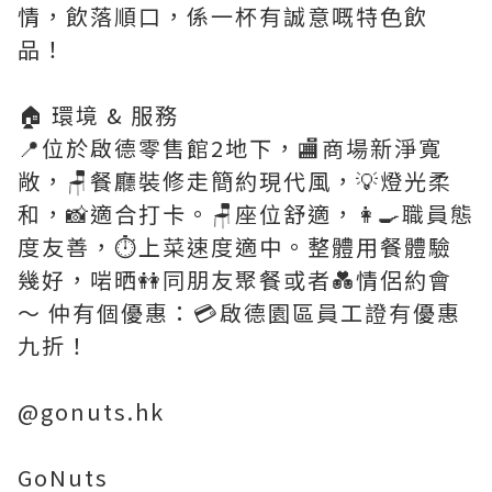
情，飲落順口，係一杯有誠意嘅特色飲
品！
🏠 環境 & 服務
📍位於啟德零售館2地下，🏬商場新淨寬
敞，🪑餐廳裝修走簡約現代風，💡燈光柔
和，📸適合打卡。🪑座位舒適，👩‍🍳職員態
度友善，⏱️上菜速度適中。整體用餐體驗
幾好，啱晒👭同朋友聚餐或者💑情侶約會
～ 仲有個優惠：💳啟德園區員工證有優惠
九折！
@gonuts.hk
GoNuts