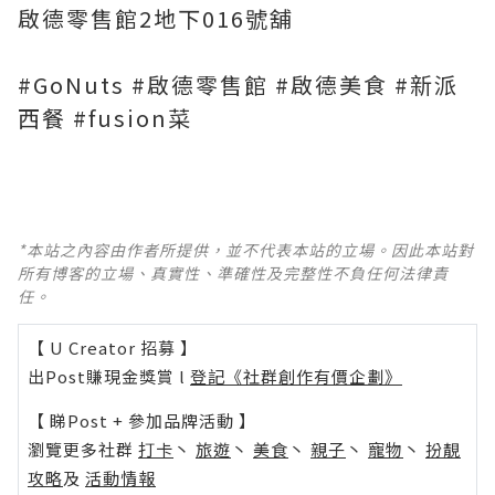
啟德零售館2地下016號舖
#GoNuts #啟德零售館 #啟德美食 #新派
西餐 #fusion菜
*本站之內容由作者所提供，並不代表本站的立場。因此本站對
所有博客的立場、真實性、準確性及完整性不負任何法律責
任。
【 U Creator 招募 】
出Post賺現金獎賞 l
登記《社群創作有價企劃》
【 睇Post + 參加品牌活動 】
瀏覽更多社群
打卡
丶
旅遊
丶
美食
丶
親子
丶
寵物
丶
扮靚
攻略
及
活動情報