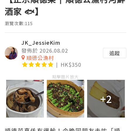
酒家 🐟】
瀏覽次數:115
JK_JessieKim
發佈於 2026.08.02
追蹤
順德公漁村
HK$350
點擊圖片放大
+2
順德菜真係冇得輸！今晚同朋友去咗「順