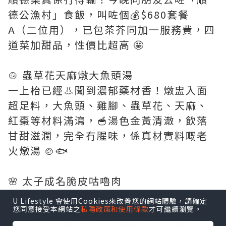
德公漁村」食飯，叫咗個💰$680套餐
A（二位用），已包茶芥同加一服務費，四
道菜加甜品，性價比超高 🤩
🍲 蟲草花天麻燉大魚頭湯
一上枱已經👃聞到濃郁藥材香！燉盅入面
超足料，大魚頭、雞腳、蟲草花、天麻、
紅棗等材料滿瀉，🥣湯色金黃清澈，飲落
甘甜滋潤，完全冇腥味，係真材實料嘅老
火燉湯 🍲🐟
🌸 太子成名脆皮咕嚕肉
賣相已經贏晒！白色長碟上擺到精緻，仲
U Lifestyle 會使用Cookies來改善您的網站體驗，請確定
有💜紫色蘭花襯托 🌸 咕嚕肉外層炸到脆卜
您同意接受本網站之
私隱政策和使用條款
才可繼續瀏覽。