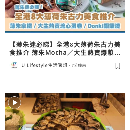
【薄朱迷必睇】全港8大薄荷朱古力美
食推介 薄朱Mocha／大生熱賣爆漿蛋
卷／Donki銅鑼燒
U Lifestyle生活隨想
7分鐘前