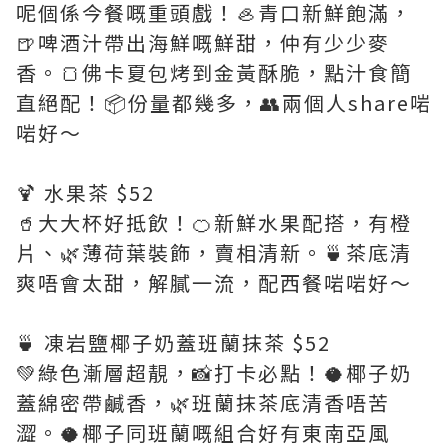
呢個係今餐嘅重頭戲！🦪青口新鮮飽滿，
🍺啤酒汁帶出海鮮嘅鮮甜，仲有少少麥
香。🍞佛卡夏包烤到金黃酥脆，點汁食簡
直絕配！📦份量都幾多，👥兩個人share啱
啱好～
🍹 水果茶 $52
🥤大大杯好抵飲！🍊新鮮水果配搭，有橙
片、🌿薄荷葉裝飾，賣相清新。🍵茶底清
爽唔會太甜，解膩一流，配西餐啱啱好～
🍵 凍岩鹽椰子奶蓋班蘭抹茶 $52
💚綠色漸層超靚，📸打卡必點！🥥椰子奶
蓋綿密帶鹹香，🌿班蘭抹茶底清香唔苦
澀。🥥椰子同班蘭嘅組合好有東南亞風