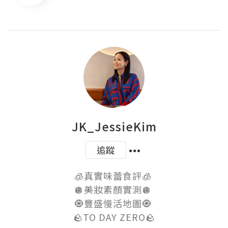
JK_JessieKim
追蹤
🧊真實味蕾食評🧊 

🪩美妝素顏實測🪩 

🧿豐盛慢活地圖🧿 

🪨TO DAY ZERO🪨