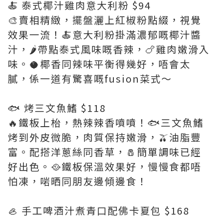
🍝 泰式椰汁雞肉意大利粉 $94
🎨賣相精緻，擺盤灑上紅椒粉點綴，視覺
效果一流！🍝意大利粉掛滿濃郁嘅椰汁醬
汁，🌶️帶點泰式風味嘅香辣，🍗雞肉嫩滑入
味。🥥椰香同辣味平衡得幾好，唔會太
膩，係一道有驚喜嘅fusion菜式～
🐟 烤三文魚鰭 $118
🔥鐵板上枱，熱辣辣香噴噴！🐟三文魚鰭
烤到外皮微脆，肉質保持嫩滑，🫒油脂豐
富。配搭洋蔥絲同香草，🧂簡單調味已經
好出色。🥘鐵板保溫效果好，慢慢食都唔
怕凍，啱晒同朋友邊傾邊食！
🦪 手工啤酒汁煮青口配佛卡夏包 $168