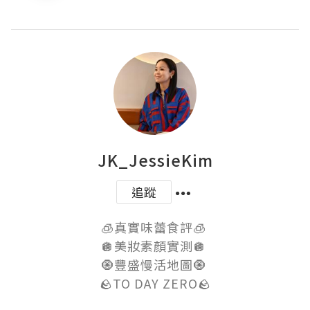
JK_JessieKim
追蹤
🧊真實味蕾食評🧊 

🪩美妝素顏實測🪩 

🧿豐盛慢活地圖🧿 

🪨TO DAY ZERO🪨