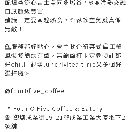
配埋🍯流心吉士醬同🍿爆谷，❄️🔥冷熱交融
口感超級豐富
建議一定要🔥趁熱食，☁️鬆軟空氣感真係
無敵！
💁服務都好貼心，會主動介紹菜式🏭工業
風裝修簡約有型，無論📸打卡定💬傾計都
好chill! 觀塘lunch同tea time又多個好
選擇啦✨
@four0five_coffee
📍 Four O Five Coffee & Eatery
🥞 觀塘成業街19-21號成業工業大廈地下2
號舖