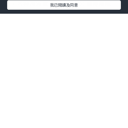
卜，內裡肉質嫩滑，🍍酸甜汁調得剛剛
我已閱讀及同意
好，唔會過酸或過甜，配埋新鮮菠蘿、青
椒同洋蔥，開胃又唔膩 🍍🐷
🐟 瓦罉煎焗啜魚咀煲
熱辣辣瓦煲上枱，滋滋作響 🔥 魚咀煎到外
皮香脆，入面魚肉嫩滑，仲有好多魚唇膠
質！配埋芹菜、洋蔥、紅椒同大量蒜頭，
👃香氣撲鼻。店員仲好貼心配埋🥬生菜同🌶️
辣椒醬油，可以包住魚咀一齊食，口感更
豐富 🐟🌶️
🥬 籠仔荷葉梅菜蒸菜遠
用傳統竹籠上，🍃荷葉墊底，菜遠蒸得剛
剛好，翠綠爽脆，上面鋪滿梅菜同蔥花，