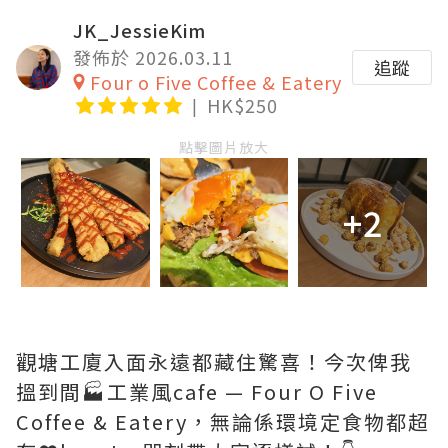
JK_JessieKim
發佈於 2026.03.11
追蹤
Four o Five Coffee & Eatery
HK$250
點擊圖片放大
+2
觀塘工廈入面永遠都藏住驚喜！今次俾我
搵到間🏭工業風cafe — Four O Five
Coffee & Eatery，無論係環境定食物都超