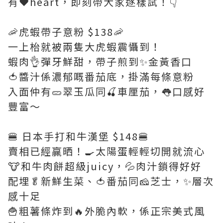
有❤️heart，即刻帶大家逐樣試！👇
🦐虎蝦帶子意粉 $138🦐
一上枱就被兩隻大虎蝦震懾到！
蝦肉👌彈牙鮮甜，帶子煎到✨金黃香口
🍅醬汁係濃郁嘅番茄底，掛滿每條意粉
入面仲有🥒翠玉瓜同🍒車厘茄，👅口感好
豐富～
🍔 日本手打和牛漢堡 $148🍔
賣相已經贏晒！🍳太陽蛋輕輕切開就流心
🐮和牛肉餅超級juicy，💦肉汁鎖得好好
配埋🥬新鮮生菜、🍅番茄同🧀芝士，✨層次
感十足
🍟粗薯條炸到🔥外脆內軟，係正宗美式風