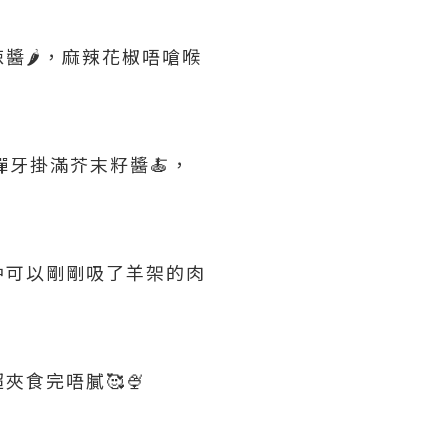
🌶️，麻辣花椒唔嗆喉
彈牙掛滿芥末籽醬🍝，
仲可以剛剛吸了羊架的肉
夾食完唔膩🥰🍨