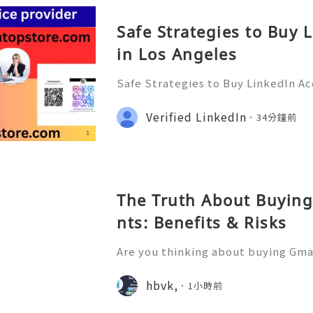
Safe Strategies to Buy 
in Los Angeles
Safe Strategies to Buy LinkedIn Ac
ps://smmtopstore.com/ ●👇🏾── ●
── ●👇🏾✦── ●👇🏾 ➤Email : s..e@
Verified LinkedIn
34分鐘前
●── ●👇🏾●── ●👇🏾●── ●👇🏾●─
opst
The Truth About Buying
nts: Benefits & Risks
Are you thinking about buying Gmai
t’s the right move? You’re not 
u want to more information just k
hbvk,
1小時前
4-hour Reply/Contacts ✅⇒Whats