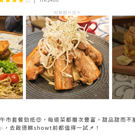
點擊圖片放大
📍午市套餐勁抵🤑，每道菜都層次豐富，甜品甜而不
精緻✨，去啟德睇showt前都值得一試📌！