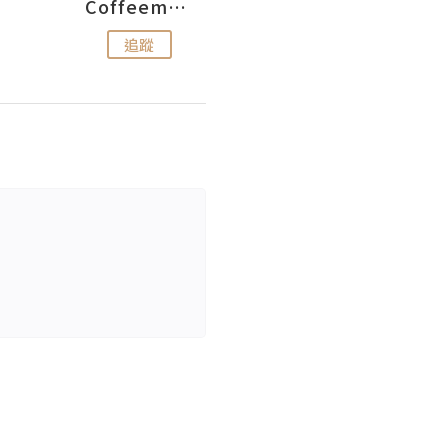
Coffeemeetjojo
艾華斯@鄭大小姐工房
追蹤
追蹤