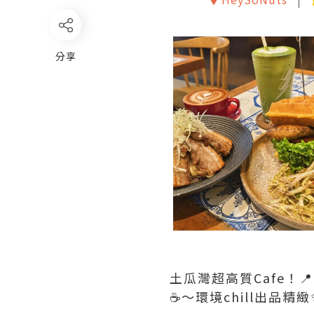
分享
土瓜灣超高質Cafe！
☕️～環境chill出品