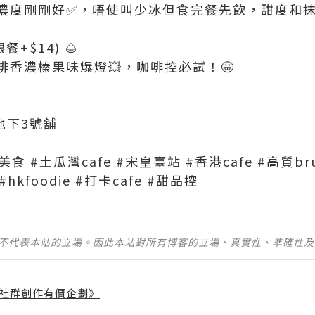
濃度剛剛好✅，唔使叫少冰但食完餐先飲，甜度和抹茶
跟餐+$14) 🌰
啡香濃榛果味爆燈💥，咖啡控必試！🤩
號地下3號舖
灣美食 #土瓜灣cafe #宋皇臺站 #香港cafe #高質br
hkfoodie #打卡cafe #甜品控
並不代表本站的立場。因此本站對所有博客的立場、真實性、準確性
社群創作有價企劃》