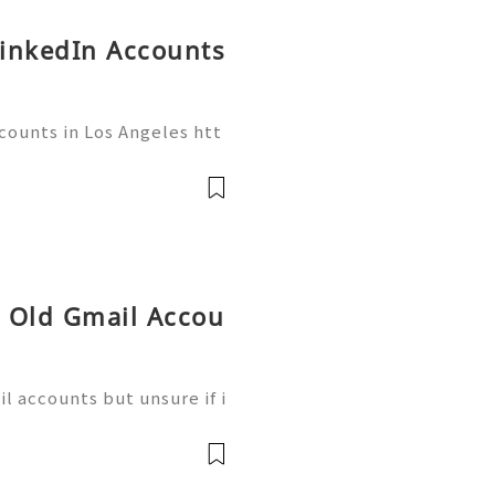
LinkedIn Accounts
counts in Los Angeles htt
👇🏾✦── ●👇🏾✦── ●👇🏾✦
gmail.com ●👇🏾●── ●👇🏾
─ ●👇🏾 ➤Website: smmt
 Old Gmail Accou
l accounts but unsure if i
alone. ⭐⭐⭐⭐⭐⭐⭐⭐⭐⭐ If yo
nock us – Contact US ✅⇒2