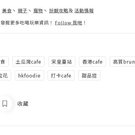
】
丶
美食
丶
親子
丶
寵物
丶
扮靚攻略
及
活動情報
p啦！發掘更多吃喝玩樂資訊！
Follow 我哋
！
美食
土瓜灣cafe
宋皇臺站
香港cafe
高質brun
拉花
hkfoodie
打卡cafe
甜品控
收藏