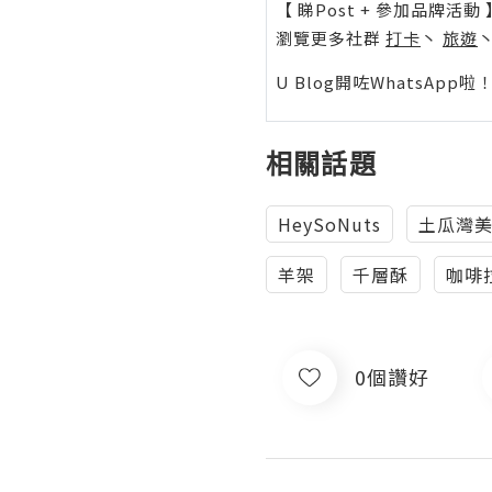
【 睇Post + 參加品牌活動 
瀏覽更多社群
打卡
丶
旅遊
U Blog開咗WhatsAp
相關話題
HeySoNuts
土瓜灣
羊架
千層酥
咖啡
0個讚好