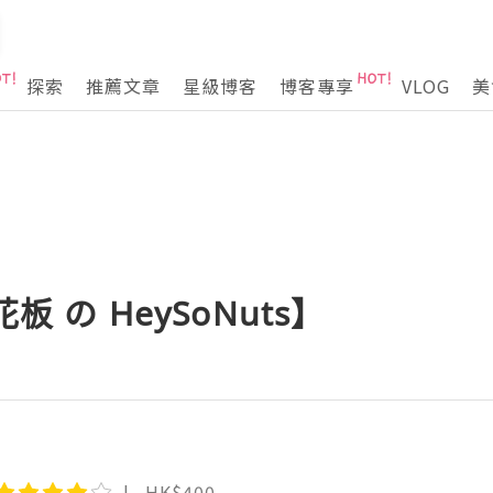
探索
推薦文章
星級博客
博客專享
VLOG
美
板 の HeySoNuts】
HK$400