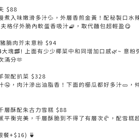
 $88
煮入味嫩滑多汁💦，外層香煎金黃！配秘製口水辣醬
 窩夫格仔外脆內軟蛋香吸汁🧇，取代麵包超輕盈😋
豬腩肉芥末意粉 $94
大塊🥓! 上面有少少椰菜中和同增加口感🌿~ 意粉
滿分🫶
架配扒菜 $328
汁🤤，肉汁滲出油脂香！下面的櫛瓜都好多汁🥒，
千層酥配朱古力雪糕 $88
蕉平衡完美，千層酥脆到不得了有層次🥐，配雪糕超
跟餐+$16) 🍵