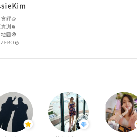
ssieKim
評🧊 

測🪩 

圖🧿 

 ZERO🪨