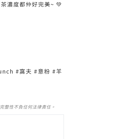
濃度都仲好完美~ 💚
unch #窩夫 #意粉 #羊
及完整性不負任何法律責任。