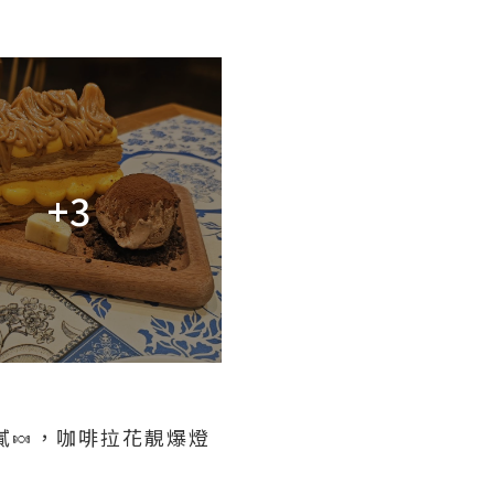
+3
膩🍬，咖啡拉花靚爆燈