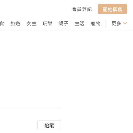
會員登記
開始撰寫
食
旅遊
女生
玩樂
親子
生活
寵物
行山
更多
打卡
追蹤