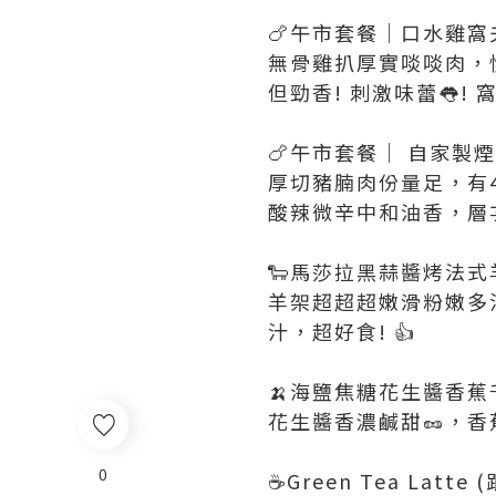
🍗午市套餐｜口水雞窩夫
無骨雞扒厚實啖啖肉，慢
但勁香! 刺激味蕾👅!
🍗午市套餐｜ 自家製煙
厚切豬腩肉份量足，有4
酸辣微辛中和油香，層次
🐑馬莎拉黑蒜醬烤法式羊
羊架超超超嫩滑粉嫩多
汁，超好食! 👍
🍌海鹽焦糖花生醬香蕉
花生醬香濃鹹甜🥜，香
0
☕Green Tea Latte (