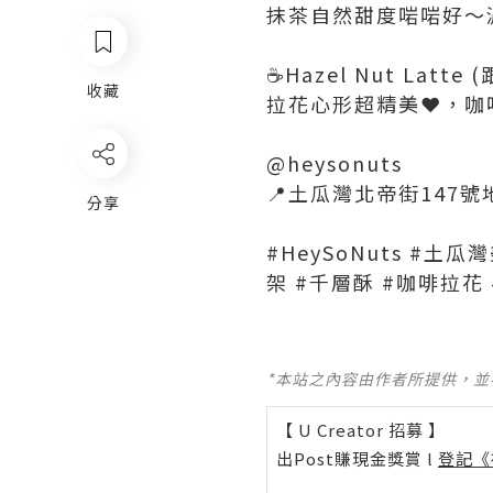
抹茶自然甜度啱啱好～
☕Hazel Nut Latte (
收藏
拉花心形超精美❤️，咖
@heysonuts
📍土瓜灣北帝街147
分享
#HeySoNuts #土瓜
架 #千層酥 #咖啡拉花 #
*本站之內容由作者所提供，
【 U Creator 招募 】
出Post賺現金獎賞 l
登記《