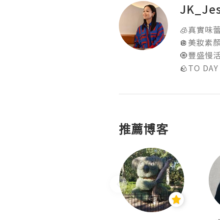
JK_Je
🧊真實味蕾食
🪩美妝素顏實
🧿豐盛慢活地
🪨TO DAY
推薦博客