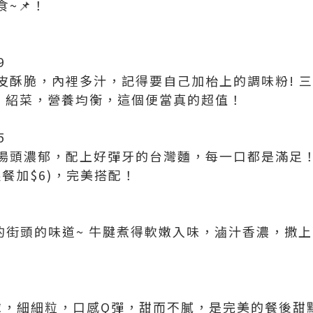
~📌！
9
皮酥脆，內裡多汁，記得要自己加枱上的調味粉! 三
蛋、紹菜，營養均衡，這個便當真的超值！
5
湯頭濃郁，配上好彈牙的台灣麵，每一口都是滿足
餐加$6)，完美搭配！
台灣的街頭的味道~ 牛腱煮得軟嫩入味，滷汁香濃，撒
球，細細粒，口感Q彈，甜而不膩，是完美的餐後甜