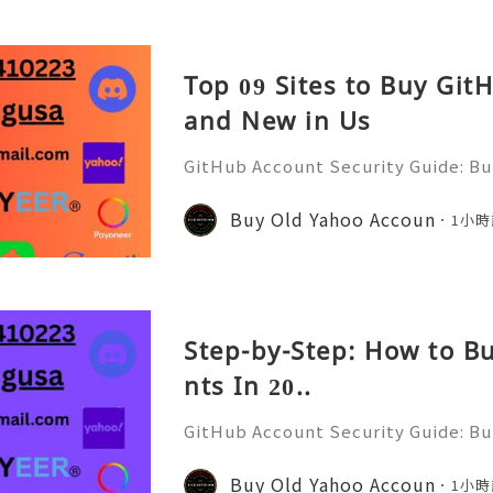
Top 09 Sites to Buy Gi
and New in Us
GitHub Account Security Guide: Bui
Protect Your Developer Identity Gi
d's leading platforms for softwar
Buy Old Yahoo Accoun
1小時
ration. Millions of develo
Step-by-Step: How to B
nts In 20..
GitHub Account Security Guide: Bui
Protect Your Developer Identity Gi
d's leading platforms for softwar
Buy Old Yahoo Accoun
1小時