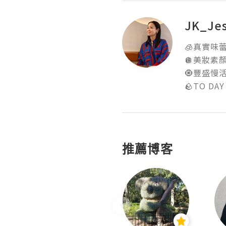
JK_Je
🧊真實味蕾食
🪩美妝素顏實
🧿豐盛慢活地
🪨TO DAY
推薦博客