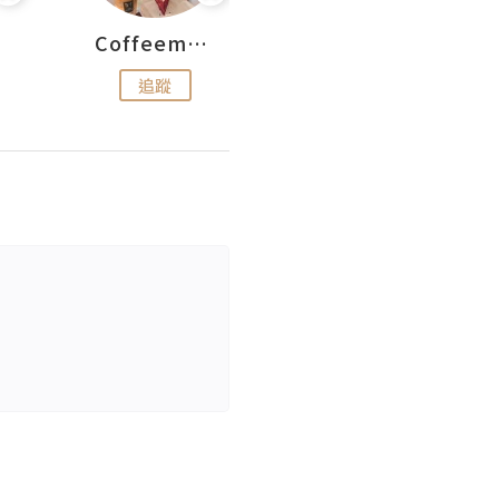
Coffeemeetjojo
艾華斯@鄭大小姐工房
追蹤
追蹤