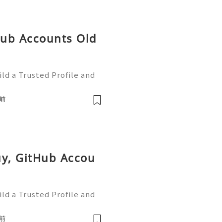
tHub Accounts Old
ld a Trusted Profile and
tHub is one of the worl
e development and collabo
前
uy, GitHub Accou
ld a Trusted Profile and
tHub is one of the worl
e development and collabo
前