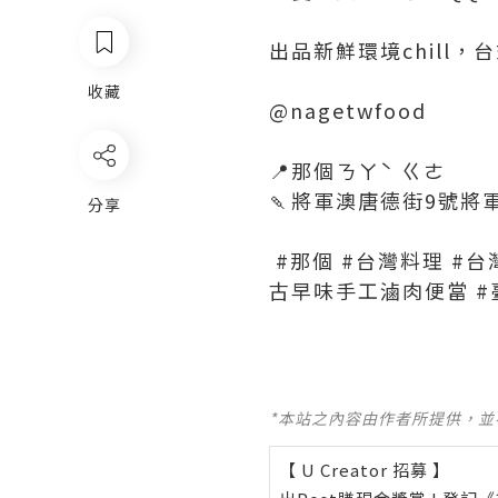
出品新鮮環境chill，
收藏
@nagetwfood
📍那個ㄋㄚˋ ㄍㄜ
🍡將軍澳唐德街9號將軍
分享
#那個 #台灣料理 #台
古早味手工滷肉便當 
*本站之內容由作者所提供，
【 U Creator 招募 】