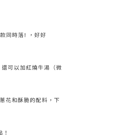
款同時落! ，好好
！還可以加紅燒牛湯（微
上蔥花和酥脆的配料，下
點！