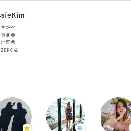
ssieKim
評🧊 

測🪩 

圖🧿 

 ZERO🪨