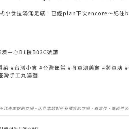
台式小食拉滿滿足感！已經plan下次encore～記住
澳中心B1樓B03C號舖
灣菜 #台灣小食 #台灣便當 #將軍澳美食 #將軍澳 #
#臺灣手工丸湯麵
並不代表本站的立場。因此本站對所有博客的立場、真實性、準確性