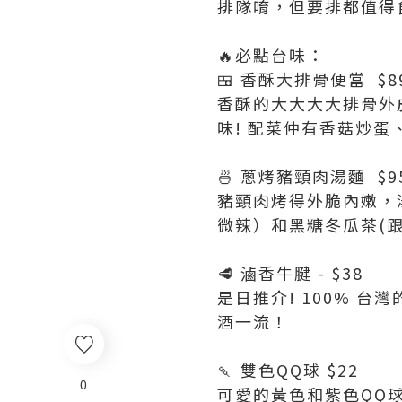
排隊唷，但要排都值得食
🔥必點台味：
🍱 香酥大排骨便當 $8
香酥的大大大大排骨外
味! 配菜仲有香菇炒
🍜 蔥烤豬頸肉湯麵 $9
豬頸肉烤得外脆內嫩，
微辣）和黑糖冬瓜茶(跟
🥩 滷香牛腱 - $38
是日推介! 100% 
酒一流！
🍡 雙色QQ球 $22
0
可愛的黃色和紫色QQ