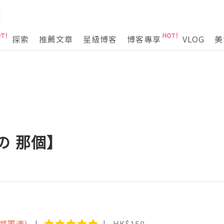
探索
推薦文章
星級博客
博客專享
VLOG
美
の 那個】
(將軍澳)
HK$150