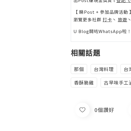
出Post賺現金獎賞 l
登記《
【 睇Post + 參加品牌活動 
瀏覽更多社群
打卡
丶
旅遊
U Blog開咗WhatsAp
相關話題
那個
台灣料理
台
香酥脆雞
古早味手工
0個讚好