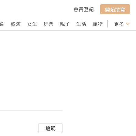
會員登記
開始撰寫
食
旅遊
女生
玩樂
親子
生活
寵物
行山
更多
打卡
追蹤