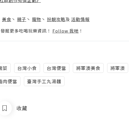
社群創作有價企劃》
】
丶
美食
丶
親子
丶
寵物
丶
扮靚攻略
及
活動情報
p啦！發掘更多吃喝玩樂資訊！
Follow 我哋
！
灣菜
台灣小食
台灣便當
將軍澳美食
將軍澳
滷肉便當
臺灣手工丸湯麵
收藏