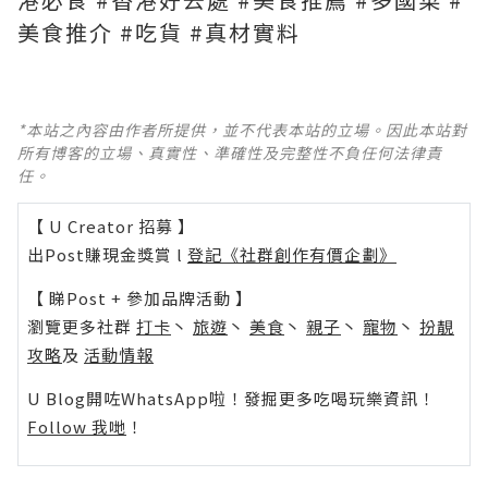
美食推介 #吃貨 #真材實料
*本站之內容由作者所提供，並不代表本站的立場。因此本站對
所有博客的立場、真實性、準確性及完整性不負任何法律責
任。
【 U Creator 招募 】
出Post賺現金獎賞 l
登記《社群創作有價企劃》
【 睇Post + 參加品牌活動 】
瀏覽更多社群
打卡
丶
旅遊
丶
美食
丶
親子
丶
寵物
丶
扮靚
攻略
及
活動情報
U Blog開咗WhatsApp啦！發掘更多吃喝玩樂資訊！
Follow 我哋
！