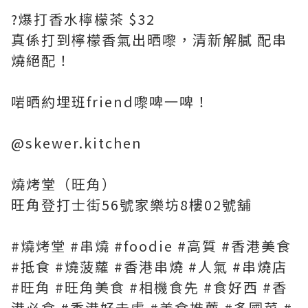
?爆打香水檸檬茶 $32
真係打到檸檬香氣出晒嚟，清新解膩 配串
燒絕配！
啱晒約埋班friend嚟啤一啤！
@skewer.kitchen
燒烤堂（旺角）
旺角登打士街56號家樂坊8樓02號舖
#燒烤堂 #串燒 #foodie #高質 #香港美食
#抵食 #燒菠蘿 #香港串燒 #人氣 #串燒店
#旺角 #旺角美食 #相機食先 #食好西 #香
港必食 #香港好去處 #美食推薦 #多國菜 #