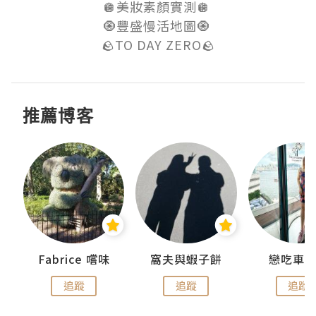
🪩美妝素顏實測🪩 

🧿豐盛慢活地圖🧿 

🪨TO DAY ZERO🪨
推薦博客
Fabrice 嚐味
窩夫與蝦子餅
戀吃車
追蹤
追蹤
追蹤