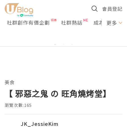
會員登記
社群創作有價企劃
社群熱話
成為U Creato
更多
美食
【 邪惡之鬼 の 旺角燒烤堂】
瀏覽次數:165
JK_JessieKim