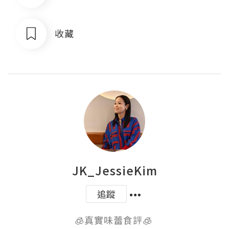
收藏
JK_JessieKim
追蹤
🧊真實味蕾食評🧊 
