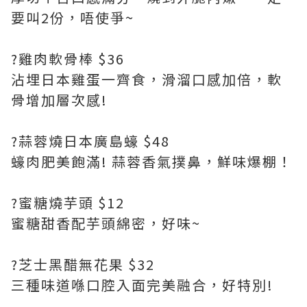
要叫2份，唔使爭~
?雞肉軟骨棒 $36
沾埋日本雞蛋一齊食，滑溜口感加倍，軟
骨增加層次感!
?蒜蓉燒日本廣島蠔 $48
蠔肉肥美飽滿! 蒜蓉香氣撲鼻，鮮味爆棚！
?蜜糖燒芋頭 $12
蜜糖甜香配芋頭綿密，好味~
?芝士黑醋無花果 $32
三種味道喺口腔入面完美融合，好特別!