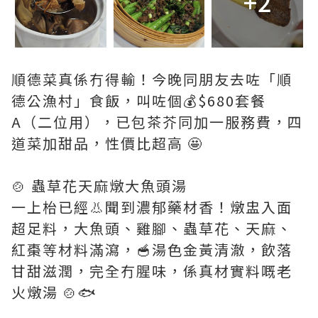
+2
順德菜真係冇得輸！今晚同朋友去咗「順
德公漁村」食飯，叫咗個💰$680套餐
A（二位用），已包茶芥同加一服務費，四
道菜加甜品，性價比超高 🤩
🍲 蟲草花天麻燉大魚頭湯
一上枱已經👃聞到濃郁藥材香！燉盅入面
超足料，大魚頭、雞腳、蟲草花、天麻、
紅棗等材料滿瀉，🥣湯色金黃清澈，飲落
甘甜滋潤，完全冇腥味，係真材實料嘅老
火燉湯 🍲🐟