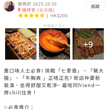
發佈於 2025.10.30
追蹤
燒烤堂 (尖沙咀)
HK$200
點擊圖片放大
+9
重口味人士必食! 挑戰「七里香」、「豬大
腸」、「牛胸爽 」正唔正先? 新店仲要新
裝潢、坐得舒服又乾淨~ 最啱同friend一
齊chill住食！
✨必食推介：