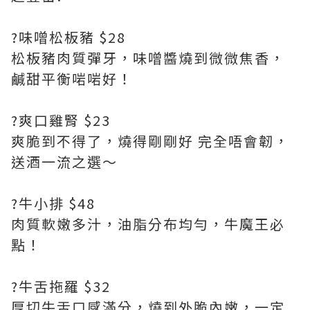
?味噌松板豬 $28
松板豬肉質彈牙，味噌醬燒到微微焦香，
鹹甜平衡啱啱好！
?爽口雞腎 $23
爽脆到不得了，燒得剛剛好 完全唔會韌，
送酒一流之選～
?牛小排 $48
肉質軟嫩多汁，油脂分布均勻，牛魔王必
點！
?牛舌拖羅 $32
厚切牛舌口感滿分，燒到外脆內嫩，一定