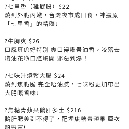
?七里香（雞屁股）$22
燒到外脆內嫩，台灣夜市成日食，神還原
「七里香」的精髓!
?牛胸爽 $26
口感真係好特別 爽口得嚟帶油香，咬落去
啲油花喺口腔爆開 邪惡到爆！
?七味汁燒豬大腸 $24
燒到焦脆脆 完全唔油膩，七味粉更加帶出
大腸嘅香味!
?焦糖青蘋果鵝肝多士 $216
鵝肝肥美到不得了，配埋焦糖青蘋果 層次
超豐富!