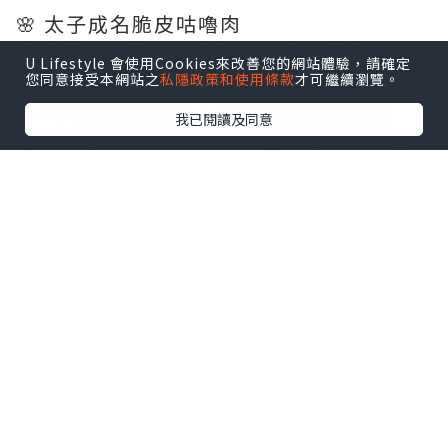
🌸 太子成名脆皮咕嚕肉
賣相已經贏晒！白色長碟上擺到精緻，仲
U Lifestyle 會使用Cookies來改善您的網站體驗，請確定
有💜紫色蘭花襯托 🌸 咕嚕肉外層炸到脆卜
您同意接受本網站之
私隱政策和使用條款
才可繼續瀏覽。
卜，內裡肉質嫩滑，🍍酸甜汁調得剛剛
我已閱讀及同意
好，唔會過酸或過甜，配埋新鮮菠蘿、青
椒同洋蔥，開胃又唔膩 🍍🐷
🐟 瓦罉煎焗啜魚咀煲
熱辣辣瓦煲上枱，滋滋作響 🔥 魚咀煎到外
皮香脆，入面魚肉嫩滑，仲有好多魚唇膠
質！配埋芹菜、洋蔥、紅椒同大量蒜頭，
👃香氣撲鼻。店員仲好貼心配埋🥬生菜同🌶️
辣椒醬油，可以包住魚咀一齊食，口感更
豐富 🐟🌶️