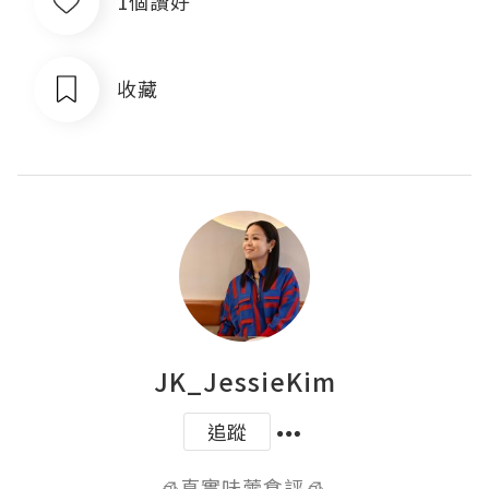
1個讚好
收藏
JK_JessieKim
追蹤
🧊真實味蕾食評🧊 
