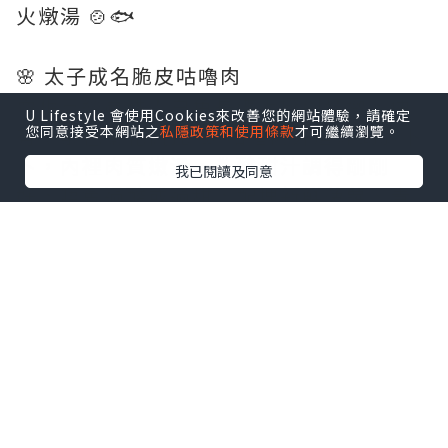
火燉湯 🍲🐟
🌸 太子成名脆皮咕嚕肉
賣相已經贏晒！白色長碟上擺到精緻，仲
U Lifestyle 會使用Cookies來改善您的網站體驗，請確定
有💜紫色蘭花襯托 🌸 咕嚕肉外層炸到脆卜
您同意接受本網站之
私隱政策和使用條款
才可繼續瀏覽。
卜，內裡肉質嫩滑，🍍酸甜汁調得剛剛
我已閱讀及同意
好，唔會過酸或過甜，配埋新鮮菠蘿、青
椒同洋蔥，開胃又唔膩 🍍🐷
🐟 瓦罉煎焗啜魚咀煲
熱辣辣瓦煲上枱，滋滋作響 🔥 魚咀煎到外
皮香脆，入面魚肉嫩滑，仲有好多魚唇膠
質！配埋芹菜、洋蔥、紅椒同大量蒜頭，
👃香氣撲鼻。店員仲好貼心配埋🥬生菜同🌶️
辣椒醬油，可以包住魚咀一齊食，口感更