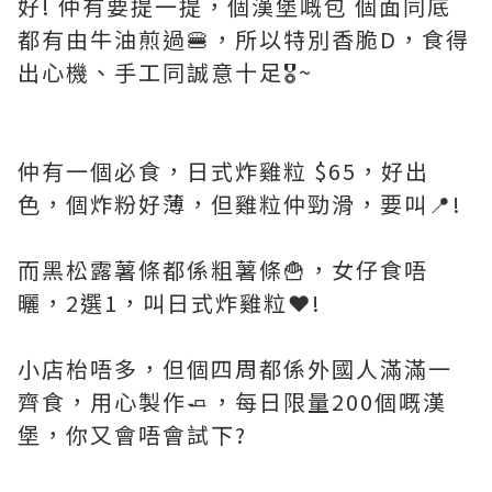
好! 仲有要提一提，個漢堡嘅包 個面同底
都有由牛油煎過🍔，所以特別香脆D，食得
出心機、手工同誠意十足🎖️~
仲有一個必食，日式炸雞粒 $65，好出
色，個炸粉好薄，但雞粒仲勁滑，要叫📍!
而黑松露薯條都係粗薯條🍟，女仔食唔
曬，2選1，叫日式炸雞粒❤️!
小店枱唔多，但個四周都係外國人滿滿一
齊食，用心製作🧈，每日限量200個嘅漢
堡，你又會唔會試下?