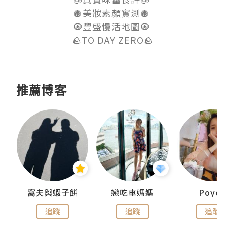
🪩美妝素顏實測🪩 

🧿豐盛慢活地圖🧿 

🪨TO DAY ZERO🪨
推薦博客
窩夫與蝦子餅
戀吃車媽媽
Poye
追蹤
追蹤
追蹤