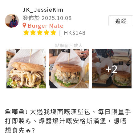
JK_JessieKim
發佈於 2025.10.08
追蹤
Burger Mate
HK$148
點擊圖片放大
+2
🍔嘩🍔! 大過我塊面嘅漢堡包、每日限量手
打即製💪、爆醬爆汁嘅安格斯漢堡，想唔
想食先🔥?