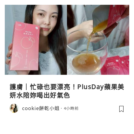
護膚｜忙碌也要漂亮！PlusDay蘋果美
妍水陪妳喝出好氣色
cookie餅乾小姐
4小時前