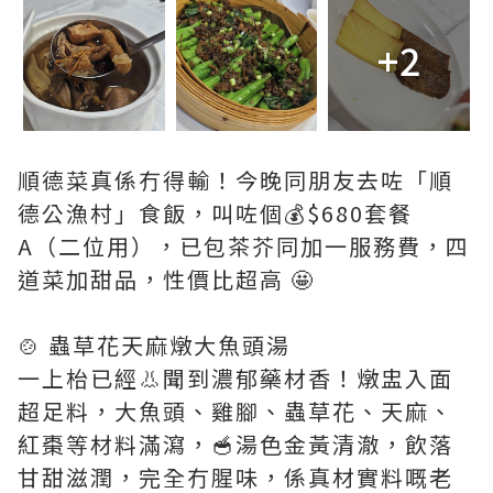
+2
順德菜真係冇得輸！今晚同朋友去咗「順
德公漁村」食飯，叫咗個💰$680套餐
A（二位用），已包茶芥同加一服務費，四
道菜加甜品，性價比超高 🤩
🍲 蟲草花天麻燉大魚頭湯
一上枱已經👃聞到濃郁藥材香！燉盅入面
超足料，大魚頭、雞腳、蟲草花、天麻、
紅棗等材料滿瀉，🥣湯色金黃清澈，飲落
甘甜滋潤，完全冇腥味，係真材實料嘅老