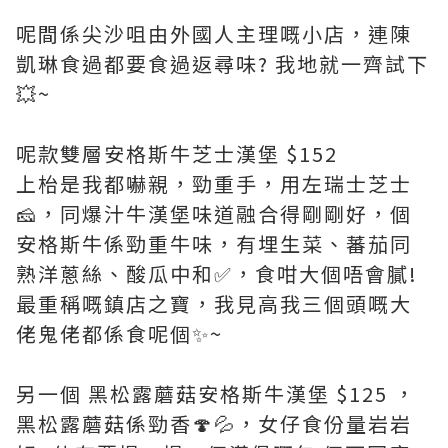
呢間係尖沙咀由外國人主理嘅小店，連陳
凱琳食過都要食過返尋味? 我地就一齊試下
💥~
呢款雙層安格斯牛芝士漢堡 $152
上枱是我都嚇親，勁重手，用左瑞士芝士
🧀，同爆汁牛漢堡味道融合得剛剛好，個
安格斯牛係勁重牛味，有埋生菜、蕃茄同
熟洋蔥絲、酸瓜中和✅，食咁大個唔會膩!
最重稱嘅鎮店之寶，我見高我三個頭嘅大
佬鬼佬都係食呢個✨~
另一個 黑松露蘑菇安格斯牛漢堡 $125 ，
黑松露蘑菇係勁香🍄💦，女仔食份量岩岩