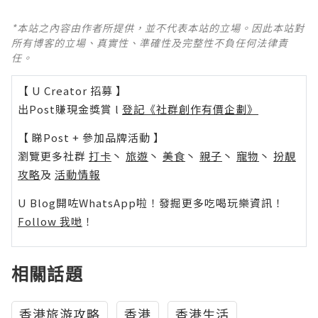
*本站之內容由作者所提供，並不代表本站的立場。因此本站對
所有博客的立場、真實性、準確性及完整性不負任何法律責
任。
【 U Creator 招募 】
出Post賺現金獎賞 l
登記《社群創作有價企劃》
【 睇Post + 參加品牌活動 】
瀏覽更多社群
打卡
丶
旅遊
丶
美食
丶
親子
丶
寵物
丶
扮靚
攻略
及
活動情報
U Blog開咗WhatsApp啦！發掘更多吃喝玩樂資訊！
Follow 我哋
！
相關話題
香港旅游攻略
香港
香港生活