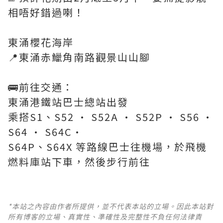
相唔好錯過喇！
東涌櫻花海岸
📍東涌赤鱲角南路觀景山山腳
🚌前往交通：
東涌港鐵站巴士總站出發
乘搭S1、S52 • S52A • S52P • S56 •
S64 • S64C•
S64P、S64X 等路線巴士往機場，於飛機
燃料庫站下車，然後步行前往
*本站之內容由作者所提供，並不代表本站的立場。因此本站對
所有博客的立場、真實性、準確性及完整性不負任何法律責