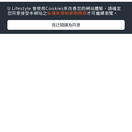
U Lifestyle 會使用Cookies來改善您的網站體驗，請確定
您同意接受本網站之
私隱政策和使用條款
才可繼續瀏覽。
平日忙忙碌碌，少咗做運動，
我已閱讀及同意
今次有機會喺港島南區商場 THE
SOUTHSIDE 參加 OL健體塑身班，
即刻報咗名，體驗一吓健體塑身嘅樂趣！
點擊圖片放大
+5
🏃🏼‍♀️係精心挑選嘅動感歌曲下，跟住教練做
運動，