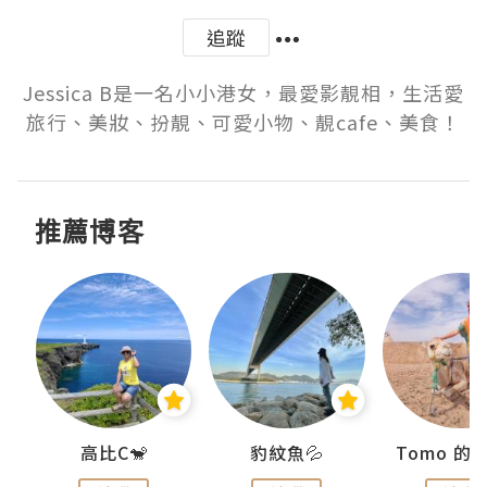
追蹤
Jessica B是一名小小港女，最愛影靚相，生活愛
旅行、美妝、扮靚、可愛小物、靚cafe、美食！
推薦博客
)
高比C🐒
豹紋魚💦