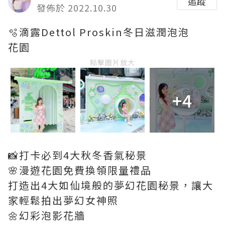
追蹤
發佈於 2022.10.30
🫧滴露Dettol Proskin冬日滋潤泡泡
花園
點擊圖片放大
+4
📸打卡必到4大秋冬香氣秘景
🌸漫遊花園免費換領限量禮品
打造出4大如仙境般的夢幻花園秘景，讓大
家輕鬆拍出夢幻女神照
🌼幻彩泡影花牆