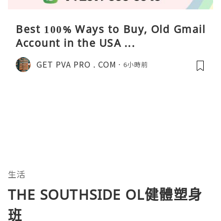
Best 100% Ways to Buy, Old Gmail
Account in the USA ...
GET PVA PRO . COM
6小時前
生活
THE SOUTHSIDE OL健體塑身
班