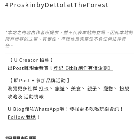
#ProskinbyDettolatTheForest
*本站之內容由作者所提供，並不代表本站的立場。因此本站對
所有博客的立場、真實性、準確性及完整性不負任何法律責
任。
【 U Creator 招募 】
出Post賺現金獎賞 l
登記《社群創作有價企劃》
【 睇Post + 參加品牌活動 】
瀏覽更多社群
打卡
丶
旅遊
丶
美食
丶
親子
丶
寵物
丶
扮靚
攻略
及
活動情報
U Blog開咗WhatsApp啦！發掘更多吃喝玩樂資訊！
Follow 我哋
！