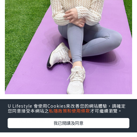
U Lifestyle 會使用Cookies來改善您的網站體驗，請確定
您同意接受本網站之
私隱政策和使用條款
才可繼續瀏覽。
平日忙忙碌碌，少咗做運動，
我已閱讀及同意
今次有機會喺港島南區商場 THE