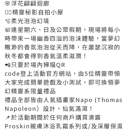
🌸浮花翩翩迴廊
🧚‍♀️精靈秘影自拍小屋
🫧柔光泡泡幻境
🛀逢星期六、日及公眾假期，現場將每小
時帶來一場幽香四溢的泡沫體驗，當夢幻
飄渺的香氛泡泡從天而降，在蕭瑟沉寂的
秋冬都會得到香氣溫柔滋潤！
📲只要於場內掃描QR
code登上活動官方網站，由5位精靈帶領
大家完成簡單遊戲及小測試，即可換領夢
幻精靈系限量禮品
禮品全部皆由人氣插畫家Napo (Thomas
Napoleon）設計，仙氣滿瀉！
📌於活動期間於任何商戶購買滴露
Proskin親膚沐浴乳霜系列或/及深層保濕