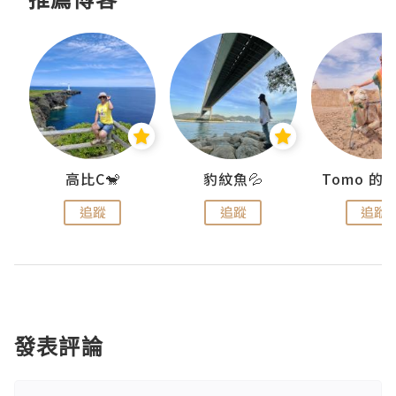
)
高比C🐒
豹紋魚💦
追蹤
追蹤
追蹤
發表評論