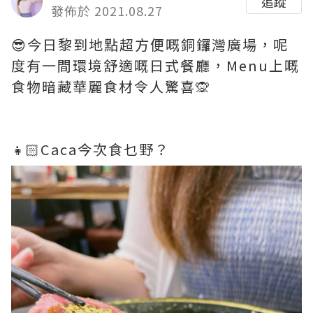
追蹤
發佈於 2021.08.27
😎今日黎到地點超方便嘅銅鑼灣廣場，呢
度有一間環境舒適嘅日式餐廳，Menu上嘅
食物暗藏華麗食材令人驚喜🙊
👧🏻Caca今次食乜野？