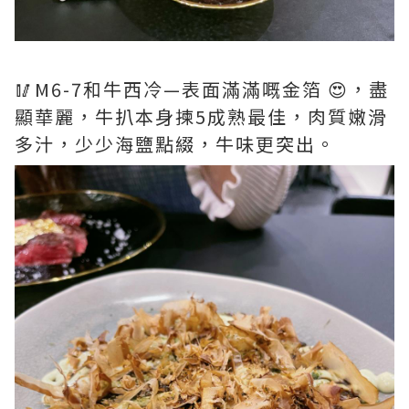
🥢M6-7和牛西冷—表面滿滿嘅金箔 😍，盡
顯華麗，牛扒本身揀5成熟最佳，肉質嫩滑
多汁，少少海鹽點綴，牛味更突出。