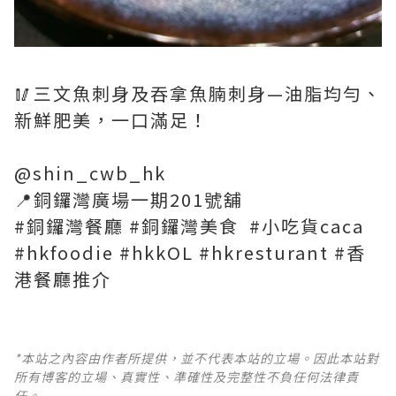
🥢三文魚刺身及吞拿魚腩刺身—油脂均勻、
新鮮肥美，一口滿足！
@shin_cwb_hk
📍銅鑼灣廣場一期201號舖
#銅鑼灣餐廳 #銅鑼灣美食 #小吃貨caca
#hkfoodie #hkkOL #hkresturant #香
港餐廳推介
*本站之內容由作者所提供，並不代表本站的立場。因此本站對
所有博客的立場、真實性、準確性及完整性不負任何法律責
任。