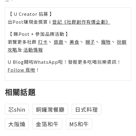
【 U Creator 招募 】
出Post賺現金獎賞 l
登記《社群創作有價企劃》
【 睇Post + 參加品牌活動 】
瀏覽更多社群
打卡
丶
旅遊
丶
美食
丶
親子
丶
寵物
丶
扮靚
攻略
及
活動情報
U Blog開咗WhatsApp啦！發掘更多吃喝玩樂資訊！
Follow 我哋
！
相關話題
芯shin
銅鑼灣餐廳
日式料理
大阪燒
金箔和牛
M5和牛