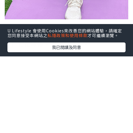
U Lifestyle 會使用Cookies來改善您的網站體驗，請確定
您同意接受本網站之
私隱政策和使用條款
才可繼續瀏覽。
平日忙忙碌碌，少咗做運動，
我已閱讀及同意
今次有機會喺港島南區商場 THE
SOUTHSIDE 參加 OL健體塑身班，
即刻報咗名，體驗一吓健體塑身嘅樂趣！
點擊圖片放大
+5