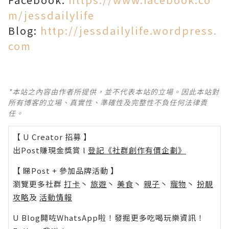
m/jessdailylife
Blog:
http://jessdailylife.wordpress.
com
*本站之內容由作者所提供，並不代表本站的立場。因此本站對
所有博客的立場、真實性、準確性及完整性不負任何法律責
任。
【 U Creator 招募 】
出Post賺現金獎賞 l
登記《社群創作有價企劃》
【 睇Post + 參加品牌活動 】
瀏覽更多社群
打卡
丶
旅遊
丶
美食
丶
親子
丶
寵物
丶
扮靚
攻略
及
活動情報
U Blog開咗WhatsApp啦！發掘更多吃喝玩樂資訊！