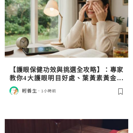
【護眼保健功效與挑選全攻略】：專家
教你4大護眼明目好處、葉黃素黃金比
例與挑選秘訣
輕養生
1小時前