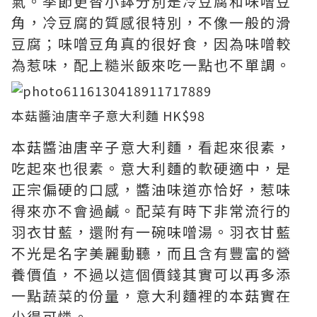
氣。季節更替小鉢分別是冷豆腐和味噌豆
角，冷豆腐的質感很特別，不像一般的滑
豆腐；味噌豆角真的很好食，因為味噌較
為惹味，配上糙米飯來吃一點也不單調。
本菇醬油唐辛子意大利麵 HK$98
本菇醬油唐辛子意大利麵，看起來很素，
吃起來也很素。意大利麵的軟硬適中，是
正宗偏硬的口感，醬油味道亦恰好，惹味
得來亦不會過鹹。配菜有時下非常流行的
羽衣甘藍，還附有一碗味噌湯。羽衣甘藍
不光是名字美麗動聽，而且含有豐富的營
養價值，不過以這個價錢其實可以再多添
一點蔬菜的份量，意大利麵裡的本菇實在
少得可憐。