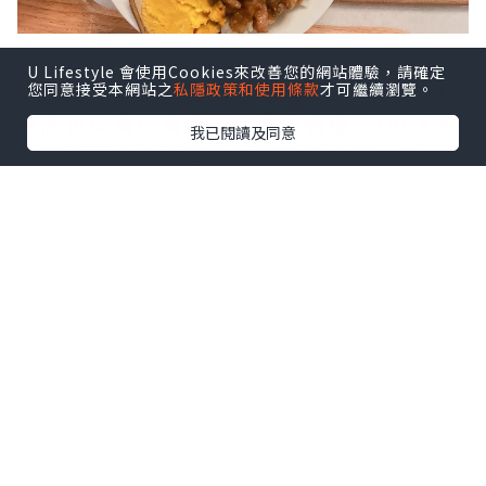
U Lifestyle 會使用Cookies來改善您的網站體驗，請確定
一個平日晚上下班後的約會，男朋友找到
您同意接受本網站之
私隱政策和使用條款
才可繼續瀏覽。
這間位於灣仔唐樓的台灣菜餐廳—1963 木
我已閱讀及同意
十豆寸。光是大廈的外觀已經非常有歷史
感，沒想到踏入店內更加有不少古老懷舊
的小物，例如舊式相機、流聲機，以及很
多從來沒有見過的懷舊產物。店內裝潢有
大量原木元素，加上古舊的裝飾品，令人
完全置身於懷舊的氛圍當中。平日夜晚店
內的客人不算太多，店員的服務態度以及
食物水準都不錯。