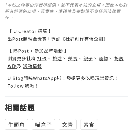
*本站之內容由作者所提供，並不代表本站的立場。因此本站對
所有博客的立場、真實性、準確性及完整性不負任何法律責
任。
【 U Creator 招募 】
出Post賺現金獎賞 l
登記《社群創作有價企劃》
【 睇Post + 參加品牌活動 】
瀏覽更多社群
打卡
丶
旅遊
丶
美食
丶
親子
丶
寵物
丶
扮靚
攻略
及
活動情報
U Blog開咗WhatsApp啦！發掘更多吃喝玩樂資訊！
Follow 我哋
！
相關話題
牛頭角
喵盒子
文青
素食