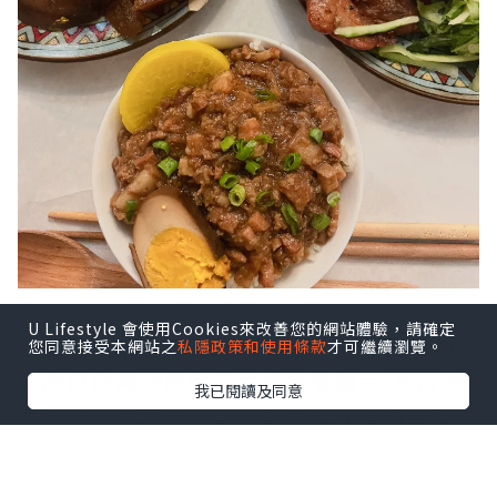
U Lifestyle 會使用Cookies來改善您的網站體驗，請確定
一個平日晚上下班後的約會，男朋友找到
您同意接受本網站之
私隱政策和使用條款
才可繼續瀏覽。
這間位於灣仔唐樓的台灣菜餐廳—1963 木
我已閱讀及同意
十豆寸。光是大廈的外觀已經非常有歷史
感，沒想到踏入店內更加有不少古老懷舊
的小物，例如舊式相機、流聲機，以及很