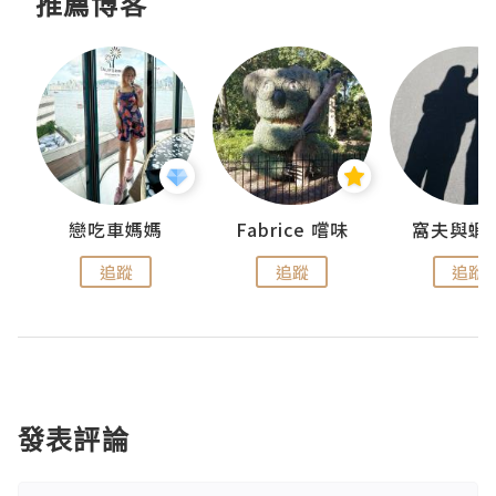
推薦博客
戀吃車媽媽
Fabrice 嚐味
窩夫與蝦
追蹤
追蹤
追蹤
發表評論