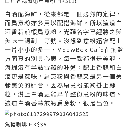
白酒香蒜煎蝦扁意粉 HK$118
白酒配海鮮，從來都是一個必然的定律，
而扁意粉亦多用以配搭海鮮，所以這道白
酒香蒜煎蝦扁意粉，光聽名字已經將之與
美味一詞劃上等號。沒想到意粉還會配上
一片小小的多士，MeowBox Cafe在擺盤
方面真的別具心思，每一款都很是美觀。
海蝦沒有半點雪藏的味道，配上香蒜和白
酒更是惹味，扁意粉與香蒜又是另一個美
輪美奐的組合，因為扁意粉能夠掛上蒜
粒，灒上白酒更能昇華整份意粉的味道。
這道白酒香蒜煎蝦扁意粉，很是出色。
焦糖咖啡 HK$36