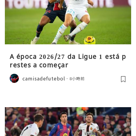
A época 2026/27 da Ligue 1 está p
restes a começar
camisadefutebol
8小時前