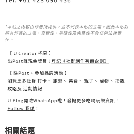
*本站之內容由作者所提供，並不代表本站的立場。因此本站對
所有博客的立場、真實性、準確性及完整性不負任何法律責
任。
【 U Creator 招募 】
出Post賺現金獎賞 l
登記《社群創作有價企劃》
【 睇Post + 參加品牌活動 】
瀏覽更多社群
打卡
丶
旅遊
丶
美食
丶
親子
丶
寵物
丶
扮靚
攻略
及
活動情報
U Blog開咗WhatsApp啦！發掘更多吃喝玩樂資訊！
Follow 我哋
！
相關話題