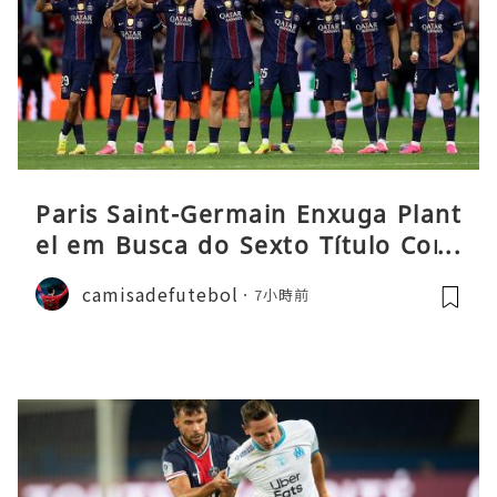
Paris Saint-Germain Enxuga Plant
el em Busca do Sexto Título Cons
ecutivo da Liga
camisadefutebol
7小時前