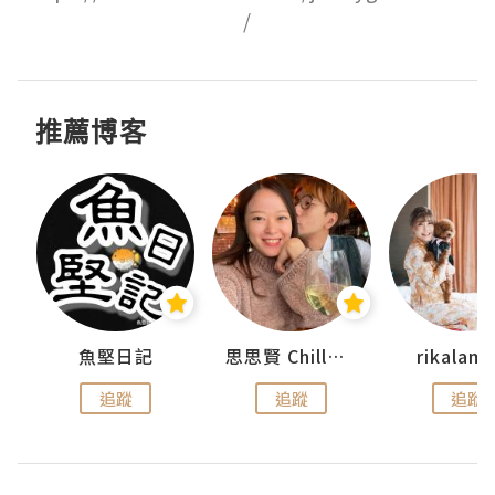
/
推薦博客
urnal
魚堅日記
思思賢 ChillMyBabe
rikala
追蹤
追蹤
追蹤