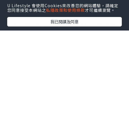
U Lifestyle 會使用Cookies來改善您的網站體驗，請確定
Sheffield俗稱壁畫小鎮，鎮內壁畫處處，
您同意接受本網站之
私隱政策和使用條款
才可繼續瀏覽。
全鎮外牆猶如畫廊充滿藝術氣氛。香港人
我已閱讀及同意
最熟悉Sheffield既莫過於陳奕迅係拍攝旅
遊節目「現代麈世美」既時候，都係度畫
過一幅畫架。
黃昏左右我地終於抵達搖籃山的酒店 —
Cradle Mountain Highlanders。呢間
酒店係搖籃山隔近算係中價，仲有D有廚房
既房型以供選擇，對一家人去絕對係優勝
之處。因為絕大部份酒店都係位於Cradle
Mountain National Park入面，所以入
去之前買定食物煮下飯仔就最岩啦。而且