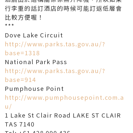
行李重的話訂酒店的時候可能訂返低層會
比較方便喔！
***
Dove Lake Circuit
http://www.parks.tas.gov.au/?
base=1318
National Park Pass
http://www.parks.tas.gov.au/?
base=914
Pumphouse Point
http://www.pumphousepoint.com.a
u/
1 Lake St Clair Road LAKE ST CLAIR
TAS 7140
Tel: +61 428 090 436