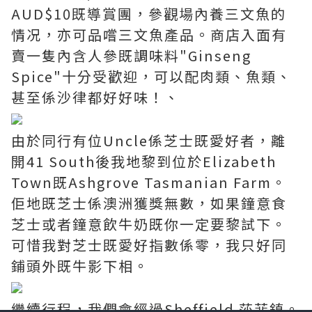
AUD$10既導賞團，參觀場內養三文魚的
情况，亦可品嚐三文魚產品。商店入面有
賣一隻內含人參既調味料"Ginseng
Spice"十分受歡迎，可以配肉類、魚類、
甚至係沙律都好好味！、
由於同行有位Uncle係芝士既愛好者，離
開41 South後我地黎到位於Elizabeth
Town既Ashgrove Tasmanian Farm。
佢地既芝士係澳洲獲獎無數，如果鐘意食
芝士或者鐘意飲牛奶既你一定要黎試下。
可惜我對芝士既愛好指數係零，我只好同
鋪頭外既牛影下相。
繼續行程，我們會經過Sheffield 莎菲鎮。