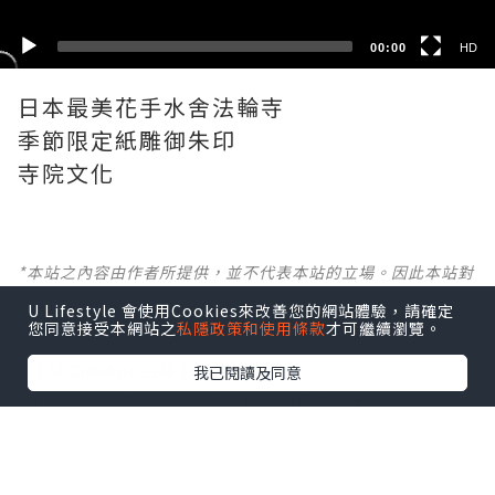
00:00
HD
日本最美花手水舍法輪寺
季節限定紙雕御朱印
寺院文化
*本站之內容由作者所提供，並不代表本站的立場。因此本站對
所有博客的立場、真實性、準確性及完整性不負任何法律責
U Lifestyle 會使用Cookies來改善您的網站體驗，請確定
任。
您同意接受本網站之
私隱政策和使用條款
才可繼續瀏覽。
【 U Creator 招募 】
我已閱讀及同意
出Post賺現金獎賞 l
登記《社群創作有價企劃》
【 睇Post + 參加品牌活動 】
瀏覽更多社群
打卡
丶
旅遊
丶
美食
丶
親子
丶
寵物
丶
扮靚