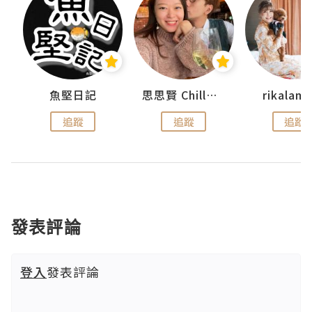
urnal
魚堅日記
思思賢 ChillMyBabe
rikala
追蹤
追蹤
追蹤
發表評論
登入
發表評論