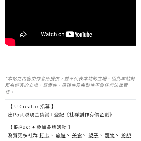
*本站之內容由作者所提供，並不代表本站的立場。因此本站對
所有博客的立場、真實性、準確性及完整性不負任何法律責
任。
【 U Creator 招募 】
出Post賺現金獎賞 l
登記《社群創作有價企劃》
【 睇Post + 參加品牌活動 】
瀏覽更多社群
打卡
丶
旅遊
丶
美食
丶
親子
丶
寵物
丶
扮靚