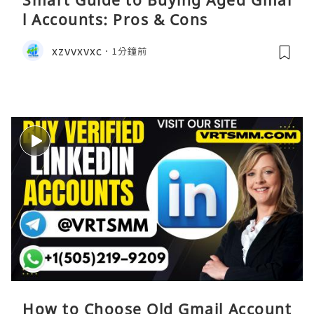
Smart Guide to Buying Aged Gmai
l Accounts: Pros & Cons
xzvvxvxc
1分鐘前
How to Choose Old Gmail Account