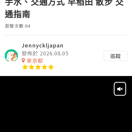
手水、交通方式 早稻田 散步 交
通指南
瀏覽次數:94
Jennyckljapan
發佈於 2026.08.05
追蹤
東京都
Video
Player
HD
SD