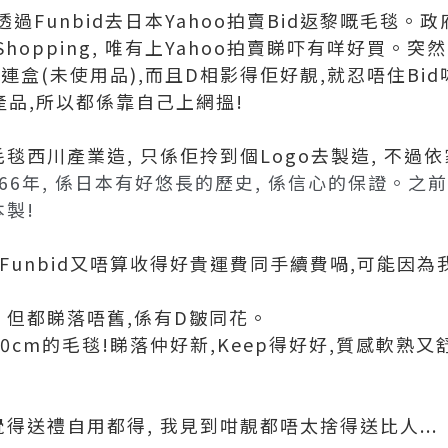
Funbid去日本Yahoo拍賣Bid返黎嘅毛毯。政府
opping, 唯有上Yahoo拍賣睇吓有咩好買。突然
連盒(未使用品),而且D相影得佢好靚,就忍唔住Bi
產品,所以都係靠自己上網搵!
毛毯西川產業造, 只係佢拎到個Logo去製造, 不過
566年, 係日本有好悠長的歷史, 係信心的保證。
本製!
.但Funbid又唔算收得好貴運費同手續費喎,可能因
 但都睇落唔舊,係有D皺同花。
200cm的毛毯!睇落仲好新,Keep得好好,質感軟熟
覺得送禮自用都得, 我見到咁靚都唔太捨得送比人...