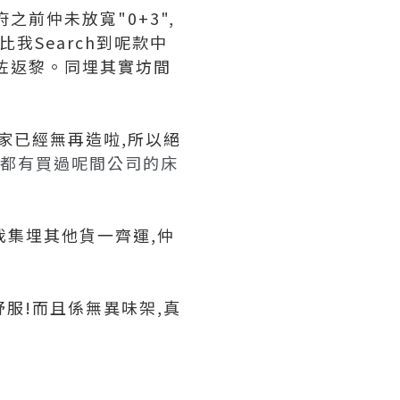
之前仲未放寬"0+3",
比我Search到呢款中
d咗返黎。同埋其實坊間
依家已經無再造啦,所以絕
之前都有買過呢間公司的床
為我集埋其他貨一齊運,仲
又舒服!而且係無異味架,真