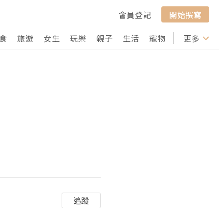
會員登記
開始撰寫
食
旅遊
女生
玩樂
親子
生活
寵物
行山
更多
打卡
追蹤