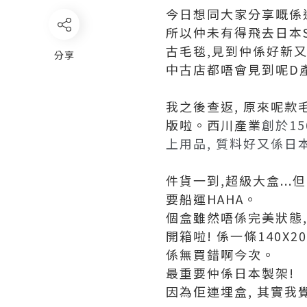
今日想同大家分享嘅係透過
所以仲未有得飛去日本Sh
古毛毯,見到仲係好新又
分享
中古店都唔會見到呢D
我之後查返, 原來呢款
版啦。西川產業
創於1
上用品, 質料好又係日
件貨一到,超級大盒..
要船運HAHA。
個盒雖然唔係完美狀態,
開箱啦! 係一條140X
係無買錯啊今次。
最重要仲係日本製架!
因為佢連埋盒, 其實我