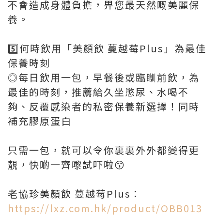
不會造成身體負擔，畀您最天然嘅美麗保
養。
5️⃣何時飲用「美顏飲 蔓越莓Plus」為最佳
保養時刻
◎每日飲用一包，早餐後或臨瞓前飲，為
最佳的時刻，推薦給久坐憋尿、水喝不
夠、反覆感染者的私密保養新選擇！同時
補充膠原蛋白
只需一包，就可以令你裏裏外外都變得更
靚，快啲一齊嚟試吓啦😙
老協珍美顏飲 蔓越莓Plus：
https://lxz.com.hk/product/OBB013