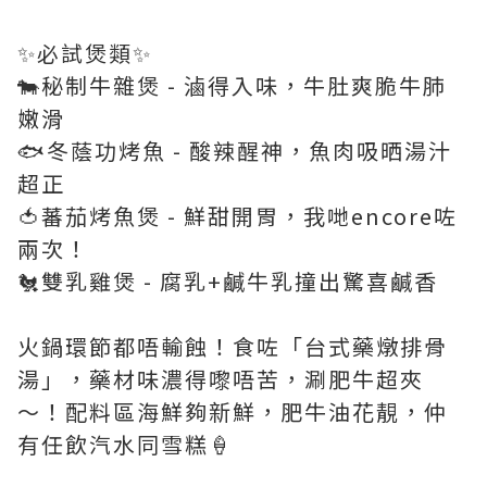
✨必試煲類✨
🐄秘制牛雜煲 - 滷得入味，牛肚爽脆牛肺
嫩滑
🐟冬蔭功烤魚 - 酸辣醒神，魚肉吸晒湯汁
超正
🍅蕃茄烤魚煲 - 鮮甜開胃，我哋encore咗
兩次！
🐔雙乳雞煲 - 腐乳+鹹牛乳撞出驚喜鹹香
火鍋環節都唔輸蝕！食咗「台式藥燉排骨
湯」，藥材味濃得嚟唔苦，涮肥牛超夾
～！配料區海鮮夠新鮮，肥牛油花靚，仲
有任飲汽水同雪糕🍦