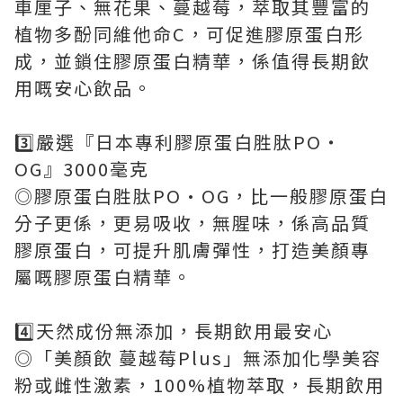
車厘子、無花果、蔓越莓，萃取其豐富的
植物多酚同維他命C，可促進膠原蛋白形
成，並鎖住膠原蛋白精華，係值得長期飲
用嘅安心飲品。
3️⃣嚴選『日本專利膠原蛋白胜肽PO‧
OG』3000毫克
◎膠原蛋白胜肽PO·OG，比一般膠原蛋白
分子更係，更易吸收，無腥味，係高品質
膠原蛋白，可提升肌膚彈性，打造美顏專
屬嘅膠原蛋白精華。
4️⃣天然成份無添加，長期飲用最安心
◎「美顏飲 蔓越莓Plus」無添加化學美容
粉或雌性激素，100%植物萃取，長期飲用