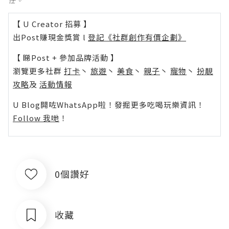
【 U Creator 招募 】
出Post賺現金獎賞 l
登記《社群創作有價企劃》
【 睇Post + 參加品牌活動 】
瀏覽更多社群
打卡
丶
旅遊
丶
美食
丶
親子
丶
寵物
丶
扮靚
攻略
及
活動情報
U Blog開咗WhatsApp啦！發掘更多吃喝玩樂資訊！
Follow 我哋
！
0個讚好
收藏