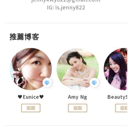
IG: is.jenny822
推薦博客
h 夏沫
♥Eunice♥
Amy Ng
追蹤
追蹤
追蹤