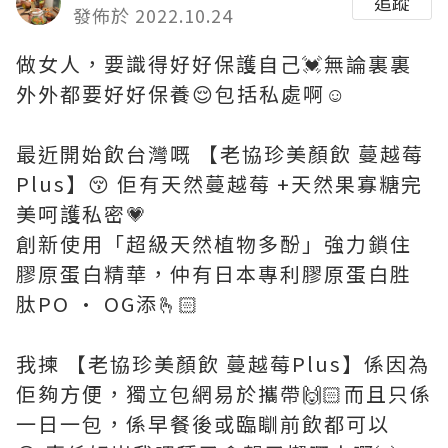
追蹤
發佈於 2022.10.24
做女人，要識得好好保護自己💓無論裏裏
外外都要好好保養😌包括私處啊☺️
最近開始飲台灣嘅 【老協珍美顏飲 蔓越莓
Plus】😚 佢有天然蔓越莓 +天然果寡糖完
美呵護私密💗
創新使用「超級天然植物多酚」強力鎖住
膠原蛋白精華，仲有日本專利膠原蛋白胜
肽PO · OG添🫰🏻
我揀 【老協珍美顏飲 蔓越莓Plus】係因為
佢夠方便，獨立包網易於攜帶🙌🏻而且只係
一日一包，係早餐後或臨瞓前飲都可以