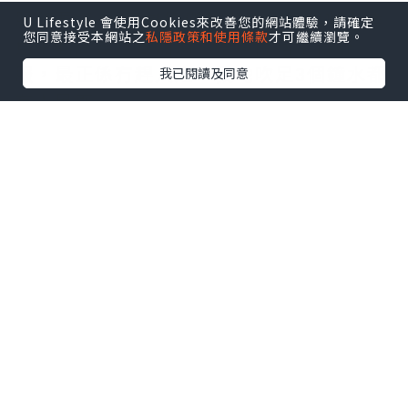
服務要讚👍🏻 可哥換碟超勤快，見我哋食烤
U Lifestyle 會使用Cookies來改善您的網站體驗，請確定
您同意接受本網站之
私隱政策和使用條款
才可繼續瀏覽。
魚主動問要唔要加湯。環境闊落坐得舒
服，最正係冇趕人走，我哋吹足3個鐘水都
我已閱讀及同意
冇人黑面～
小貼士：
1️⃣ 建議先試限定款（牛雜煲/冬蔭功魚）
2️⃣ 麻辣雞煲可揀小辣，惹味得嚟唔會搶喉
3️⃣ 周末建議book位，晚市幾full下
價錢合理+款式多+服務好，絕對會再
encore！特別推薦俾一班人想慢慢食慢慢
傾嘅朋友，呢度嘅無限時安排真係好難得
～