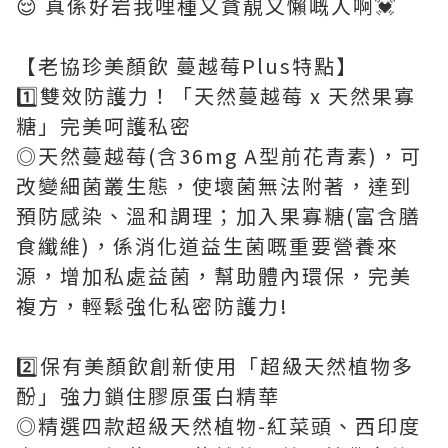
😌 真係好岩我哩種又貪靚又懶嘅人啊💓
【老協珍美顏飲 蔓越莓Plus特點】
1️⃣雙效防護力！「天然蔓越莓 x 天然果寡
糖」完美呵護私密
◎天然蔓越莓(含36mg A型前花青素)，可
改變細菌叢生態，使壞菌無法附著，達到
預防感染、溫和調理；加入果寡糖(富含膳
食纖維)，係消化道益生菌嘅重要營養來
源，增加私處益菌，幫助體內環保，完美
複方，輕鬆強化私密防護力!
2️⃣保有美顏飲創新使用「超級天然植物多
酚」強力鎖住膠原蛋白精華
◎精選四款超級天然植物-紅菜頭、西印度