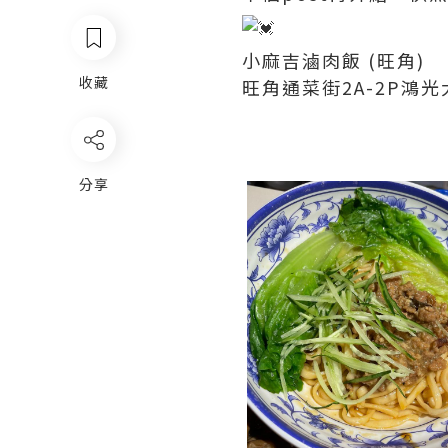
小麻吉滷肉飯 (旺角)
收藏
旺角通菜街2A-2P鴻
分享