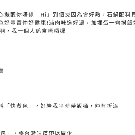
心提醒你唔係「Hi」到個煲因為會好熱，石鍋配料
色好豐富仲好健康!滷肉味道好濃，加埋蛋一齊撈飯
足啊，我一個人係食唔哂囉
濃
叫「快煮包」，好岩我平時帶飯喎，仲有折添
煮包」，將台灣味道帶返屋企