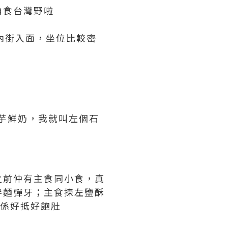
角食台灣野啦
內街入面，坐位比較密
芋鮮奶，我就叫左個石
之前仲有主食同小食，真
拌麵彈牙；主食揀左鹽酥
真係好抵好飽肚