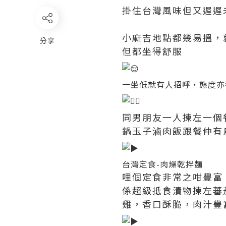
掛住台灣風味但又遲遲
小麻吉地點都幾易搵，
分享
但都坐得舒服
一坐低就有人招呼，態度亦
同男朋友一人揀左一個
鍋玉子滷肉飯跟餐仲有
台灣定食-肉燥乾拌麵
哩個定食非常之咁豐富
係超級抵食漬物揀左蕃
雞，香口酥脆，肉汁豐