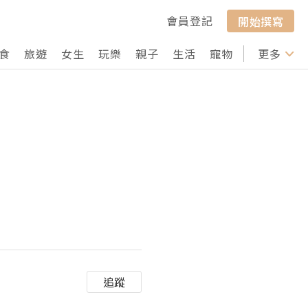
會員登記
開始撰寫
食
旅遊
女生
玩樂
親子
生活
寵物
行山
更多
打卡
追蹤