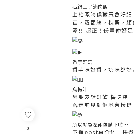
石鍋玉子滷肉飯
上枱嘅時候職員會好細
苗，蘿蔔絲，秋葵，顏
添!!!超正！份量仲好
香芋鮮奶
香芋味好香，奶味都好
烏梅汁
男朋友話好飲,梅味夠
臨走前見到佢地有樣野
所以就買左兩包試下啦～
0
下個post再介紹「快