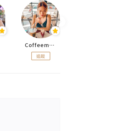
Coffeemeetjojo
艾華斯@鄭大小姐工房
追蹤
追蹤