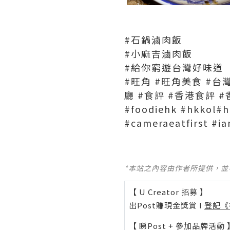
#石鍋滷肉飯
#小麻吉滷肉飯
#給你窮遊台灣好味道
#旺角
#旺角美食
#台
廳
#食評
#香港食評
#
#foodiehk
#hkkol
#h
#cameraeatfirst
#ia
*本站之內容由作者所提供，
【 U Creator 招募 】
出Post賺現金獎賞 l
登記《
【 睇Post + 參加品牌活動 