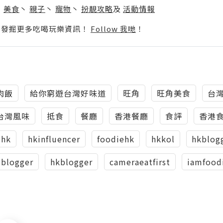
丶
美食
丶
親子
丶
寵物
丶
扮靚攻略
及
活動情報
p啦！發掘更多吃喝玩樂資訊！
Follow 我哋
！
肉飯
給你窮遊台灣好味道
旺角
旺角美食
台
台灣風味
抵食
餐廳
香港餐廳
食評
香港
lhk
hkinfluencer
foodiehk
hkkol
hkblog
dblogger
hkblogger
cameraeatfirst
iamfood