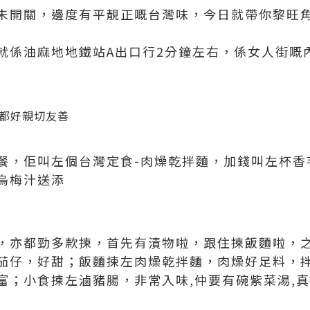
未開關，邊度有平靚正嘅台灣味，今日就帶你黎旺
就係油麻地地鐵站A出口行2分鐘左右，係女人街嘅
都好親切友善
餐，佢叫左個台灣定食-肉燥乾拌麵，加錢叫左杯香
烏梅汁送添
，亦都勁多款揀，首先有漬物啦，跟住揀飯麵啦，
茄仔，好甜；飯麵揀左肉燥乾拌麵，肉燥好足料，
富；小食揀左滷豬腸，非常入味,仲要有碗紫菜湯,