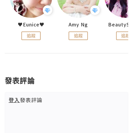
h 夏沫
♥Eunice♥
Amy Ng
追蹤
追蹤
追蹤
發表評論
登入
發表評論