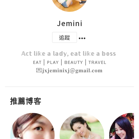
Jemini
追蹤
𝔸𝕔𝕥 𝕝𝕚𝕜𝕖 𝕒 𝕝𝕒𝕕𝕪, 𝕖𝕒𝕥 𝕝𝕚𝕜𝕖 𝕒 𝕓𝕠𝕤𝕤 

ᴇᴀᴛ | ᴘʟᴀʏ | ʙᴇᴀᴜᴛʏ | ᴛʀᴀᴠᴇʟ

💌𝐣𝐱𝐣𝐞𝐦𝐢𝐧𝐢𝐱𝐣@𝐠𝐦𝐚𝐢𝐥.𝐜𝐨𝐦
推薦博客