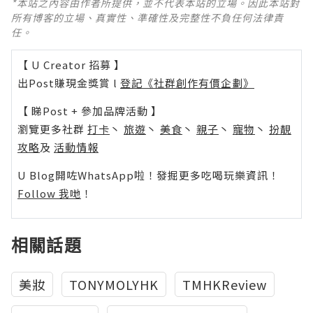
*本站之內容由作者所提供，並不代表本站的立場。因此本站對
所有博客的立場、真實性、準確性及完整性不負任何法律責
任。
【 U Creator 招募 】
出Post賺現金獎賞 l
登記《社群創作有價企劃》
【 睇Post + 參加品牌活動 】
瀏覽更多社群
打卡
丶
旅遊
丶
美食
丶
親子
丶
寵物
丶
扮靚
攻略
及
活動情報
U Blog開咗WhatsApp啦！發掘更多吃喝玩樂資訊！
Follow 我哋
！
相關話題
美妝
TONYMOLYHK
TMHKReview