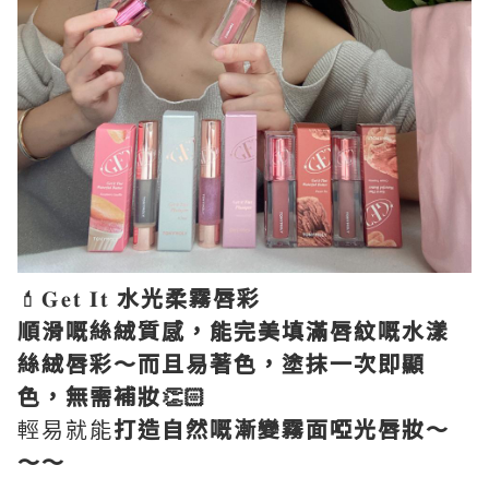
💄𝐆𝐞𝐭 𝐈𝐭
水光柔霧唇彩
順滑嘅絲絨質感，能完美填滿唇紋嘅水漾
絲絨唇彩～而且易著色，塗抹一次即顯
色，無需補妝👏🏻
輕易就能
打造自然嘅漸變霧面啞光唇妝～
～～