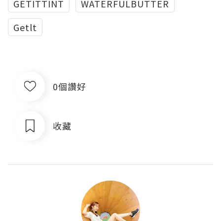
GETITTINT
WATERFULBUTTER
Getlt
0個讚好
收藏