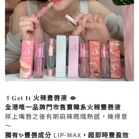
💄𝐆𝐞𝐭 𝐈𝐭
火辣豊唇液 🫦
全港唯一品牌門市售賣韓系火辣豐唇液
搽上嘴唇之後有啲麻辣嘅熾熱感，幾得意
～
獨有✨豐唇成分
LIP-MAX
，超即時豐盈效