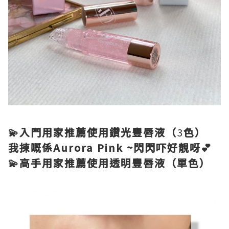
💫入門用家推薦使用鑽光豐唇液（
3
色）
我揀嘅係Aurora Pink ~閃閃吓好靚呀💕
💫高手用家推薦使用透明豐唇液（單色）