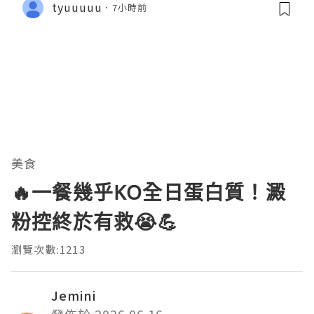
tyuuuuu
7小時前
美食
🔥一餐幾乎KO全日蛋白質！澱
粉控終於有救😭💪
瀏覽次數:1213
Jemini
發佈於 2026.06.16