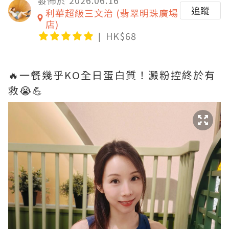
追蹤
利華超級三文治 (翡翠明珠廣場
店)
HK$68
🔥一餐幾乎KO全日蛋白質！澱粉控終於有
救😭💪