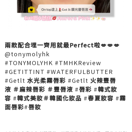
兩款配合埋一齊用就最Perfect啦💋💋💋
@tonymolyhk
#TONYMOLYHK #TMHKReview
#GETITTINT #WATERFULBUTTER
#Getlt
水光柔霧唇彩
#Getlt
火辣豐唇
液
＃麻辣唇彩
＃豐唇液
#
唇彩
#
韓式妝
容
#
韓式美妝＃韓國化妝品
#
春夏妝容
#
霧
面唇彩
#
唇妝