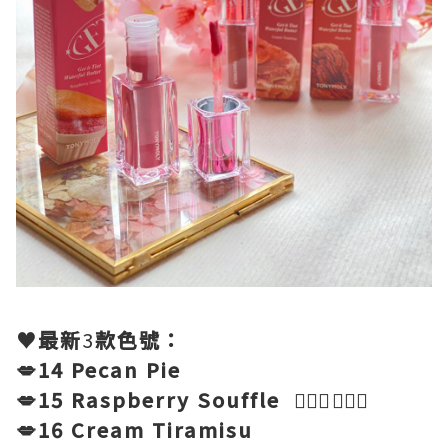
♥
最新
3
款色號：
💋14 Pecan Pie
💋15 Raspberry Souffle 🙋🏻‍♀️🙋🏻‍♀️
💋16 Cream Tiramisu