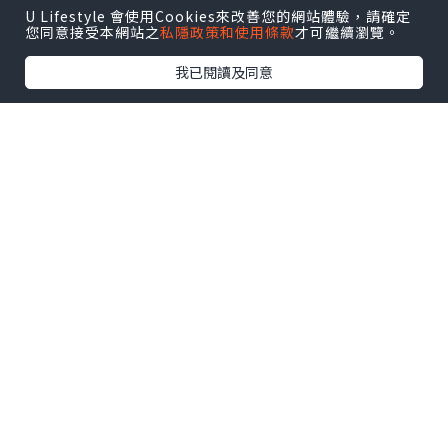
U Lifestyle 會使用Cookies來改善您的網站體驗，請確定
您同意接受本網站之
私隱政策和使用條款
才可繼續瀏覽。
我已閱讀及同意
午餐盒圖例！
現在在中心工作十分輕鬆，因有不少休息
時間,工作時間由9:15至3:45p.m.因中間時
段有午餐時間、小休、清潔等等和以往不
一樣！