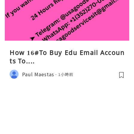
How 16#To Buy Edu Email Accoun
ts To....
Paul Maestas
1小時前