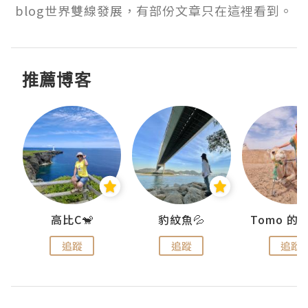
blog世界雙線發展，有部份文章只在這裡看到。
推薦博客
)
高比C🐒
豹紋魚💦
追蹤
追蹤
追蹤