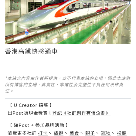
香港高鐵快將通車
*本站之內容由作者所提供，並不代表本站的立場。因此本站對
所有博客的立場、真實性、準確性及完整性不負任何法律責
任。
【 U Creator 招募 】
出Post賺現金獎賞 l
登記《社群創作有價企劃》
【 睇Post + 參加品牌活動 】
瀏覽更多社群
打卡
丶
旅遊
丶
美食
丶
親子
丶
寵物
丶
扮靚