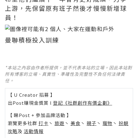
上游，先保留原有班子然後才慢慢新增球
員！
曼聯積極投入訓練
*本站之內容由作者所提供，並不代表本站的立場。因此本站對
所有博客的立場、真實性、準確性及完整性不負任何法律責
任。
【 U Creator 招募 】
出Post賺現金獎賞 l
登記《社群創作有價企劃》
【 睇Post + 參加品牌活動 】
瀏覽更多社群
打卡
丶
旅遊
丶
美食
丶
親子
丶
寵物
丶
扮靚
攻略
及
活動情報