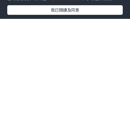
我已閱讀及同意
午餐盒圖例！
現在在中心工作十分輕鬆，因有不少休息
時間,工作時間由9:15至3:45p.m.因中間時
段有午餐時間、小休、清潔等等和以往不
一樣！