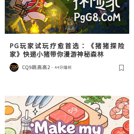
PG玩家试玩疗愈首选：《猪猪探险
家》快递小猪带你漫游神秘森林
CQ9跳高高2
44分鐘前