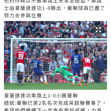
他們作晚以不敵車路土失常足總盃，車路
士由夏薩達建功1-0勝出，曼聯球員巳盡了
努力去參與比賽
夏薩達建功車路土1-0小勝曼聯
總結:曼聯巳第2名名次完成英超聯賽事了，
希望他們繼續下一年會有更好成績，力爭