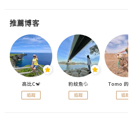
推薦博客
)
高比C🐒
豹紋魚💦
追蹤
追蹤
追蹤