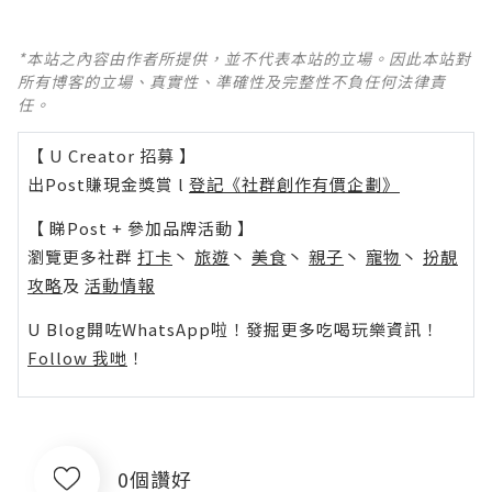
*本站之內容由作者所提供，並不代表本站的立場。因此本站對
所有博客的立場、真實性、準確性及完整性不負任何法律責
任。
【 U Creator 招募 】
出Post賺現金獎賞 l
登記《社群創作有價企劃》
【 睇Post + 參加品牌活動 】
瀏覽更多社群
打卡
丶
旅遊
丶
美食
丶
親子
丶
寵物
丶
扮靚
攻略
及
活動情報
U Blog開咗WhatsApp啦！發掘更多吃喝玩樂資訊！
Follow 我哋
！
0個讚好