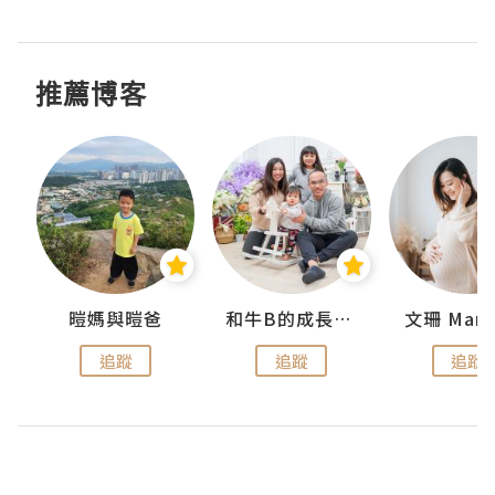
推薦博客
 Swan
暟媽與暟爸
和牛B的成長日記
文珊 ManS
追蹤
追蹤
追蹤