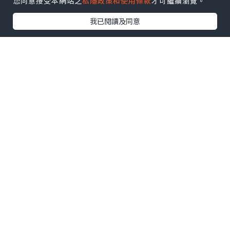
您同意接受本網站之
私隱政策和使用條款
才可繼續瀏覽。
我已閱讀及同意
*本站之內容由作者所提供，並不代表本站的立場。因此本站對
所有博客的立場、真實性、準確性及完整性不負任何法律責
任。
【 U Creator 招募 】
出Post賺現金獎賞 l
登記《社群創作有價企劃》
【 睇Post + 參加品牌活動 】
瀏覽更多社群
打卡
丶
旅遊
丶
美食
丶
親子
丶
寵物
丶
扮靚
攻略
及
活動情報
U Blog開咗WhatsApp啦！發掘更多吃喝玩樂資訊！
Follow 我哋
！