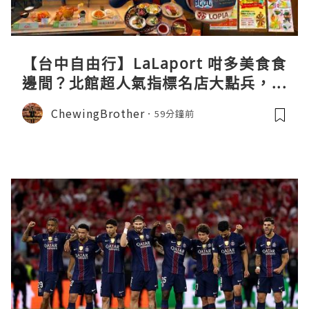
【台中自由行】LaLaport 咁多美食食
邊間？北館超人氣指標名店大點兵，深
度實測日本直送「北丸」職人料理與南
ChewingBrother
59分鐘前
館 LOPIA 超市神級熟食區！