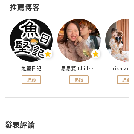
推薦博客
urnal
魚堅日記
思思賢 ChillMyBabe
rikala
追蹤
追蹤
追蹤
發表評論