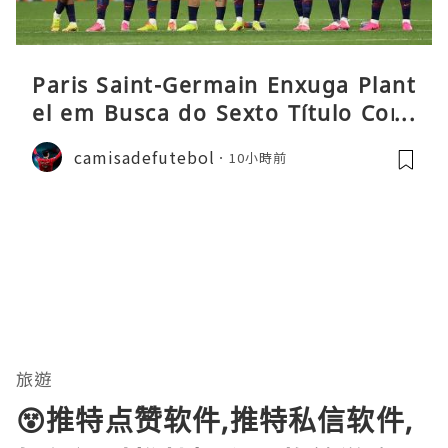
Paris Saint-Germain Enxuga Plant
el em Busca do Sexto Título Cons
ecutivo da Liga
camisadefutebol
10小時前
旅遊
😵推特点赞软件,推特私信软件,