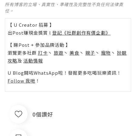
所有博客的立場、真實性、準確性及完整性不負任何法律責
任。
【 U Creator 招募 】
出Post賺現金獎賞 l
登記《社群創作有價企劃》
【 睇Post + 參加品牌活動 】
瀏覽更多社群
打卡
丶
旅遊
丶
美食
丶
親子
丶
寵物
丶
扮靚
攻略
及
活動情報
U Blog開咗WhatsApp啦！發掘更多吃喝玩樂資訊！
Follow 我哋
！
0個讚好