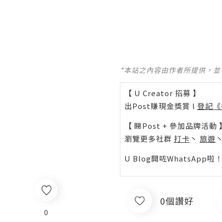
*本站之內容由作者所提供，
【 U Creator 招募 】
出Post賺現金獎賞 l
登記《
【 睇Post + 參加品牌活動 
瀏覽更多社群
打卡
丶
旅遊
U Blog開咗WhatsAp
0個讚好
0