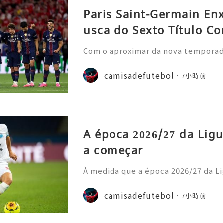
Paris Saint-Germain En
usca do Sexto Título Co
Com o aproximar da nova temporada 
nela de transferências de verão, o
nstrou uma nova estratégia operaci
camisadefutebol
7小時前
ior estilo de gastos e
A época 2026/27 da Ligu
a começar
À medida que a época 2026/27 da Li
cipais casas de apostas atualizara
o prazo para o título. Os adeptos 
camisadefutebol
7小時前
amisolas de futebol