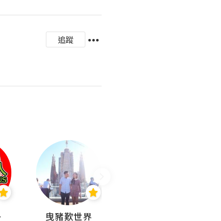
追蹤
nius
曳豬歎世界
Koalascities (^O^)! @ UTravel