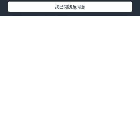
我已閱讀及同意
看來佢兩個有排諗 !!
Joey,你想買書呀？？