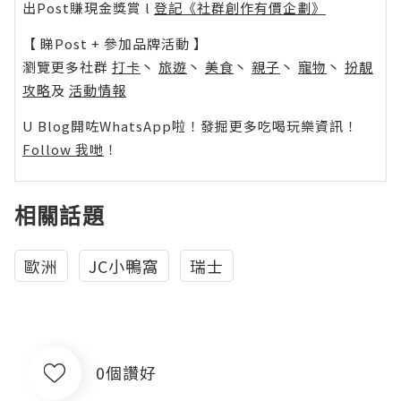
出Post賺現金獎賞 l
登記《社群創作有價企劃》
【 睇Post + 參加品牌活動 】
瀏覽更多社群
打卡
丶
旅遊
丶
美食
丶
親子
丶
寵物
丶
扮靚
攻略
及
活動情報
U Blog開咗WhatsApp啦！發掘更多吃喝玩樂資訊！
Follow 我哋
！
相關話題
歐洲
JC小鴨窩
瑞士
0個讚好