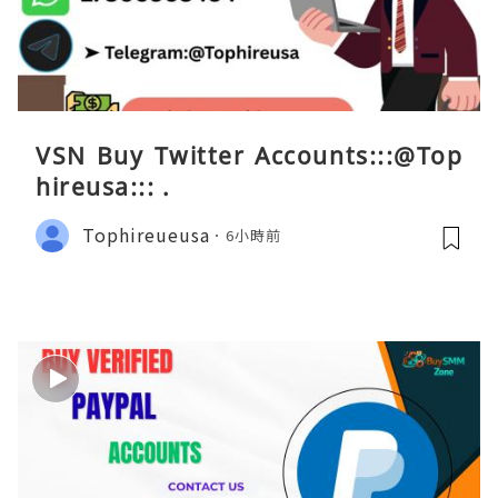
VSN Buy Twitter Accounts:::@Top
hireusa::: .
Tophireueusa
6小時前