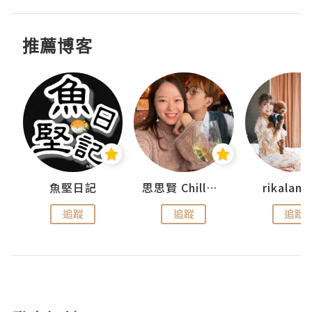
推薦博客
urnal
魚堅日記
思思賢 ChillMyBabe
rikala
追蹤
追蹤
追蹤