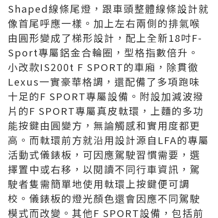
Shaped線條尾燈，跟車頭整體線條設計就
像首尾呼應一樣。加上左右兩側的排氣喉
由圓形變成了梯形設計，配上全新18吋F-
Sport專屬鋁金合輪圈，型格指數倍升。
小改款IS200t F SPORT的車廂，除貫徹
Lexus一實豪華格調，還配備了多項跑味
十足的F SPORT專屬設備。附設加減波撥
片的F SPORT專屬真皮軚環，上麵的多功
能按鍵由圓變方，無論觸感和實用度都更
高。而軚環前方就沿用設計源自LFA的專屬
活動式儀錶板，可因應駕駛習慣需要，選
擇置中或右移，以閱讀不同行車資訊，駕
駛者隻需簡單地使用軚環上按鍵便可調
校。儀錶板的燈光顏色還會因應不同駕駛
模式而改變。其他F SPORT設備，包括前