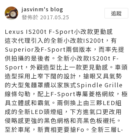
jasvinm's blog
追蹤
發佈於 2017.05.25
Lexus IS200t F-Sport小改款更動感
這次代理引入的全新小改款IS200t，有
Superior及F-Sport兩個版本，而率先提
供拍攝的是後者。全新小改款IS200t F-
Sport，外觀造型比上一款更見動感。車頭
造型採用上窄下闊的設計，搶眼又具氣勢
的大型鬼麵罩續以家族式Spindle Grille
線條勾勒，配上F-Sport專屬菱格網紋，極
具立體感和霸氣。兩側換上由三夥LED組
成的全新LED頭燈組，下方進氣口更改用
侵略感更強的黑色網格和亮黑色板襯托。
至於車尾，新賣相更要搶Fo。全新三層L-