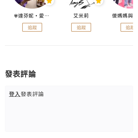
點滴
✾達芬妮•愛孩子•愛生活✾
艾米莉
追蹤
追蹤
追蹤
發表評論
登入
發表評論