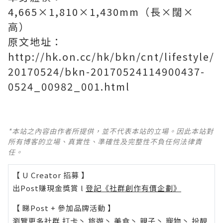
4,665×1,810×1,430mm（長×闊×
高）
原文地址：
http://hk.on.cc/hk/bkn/cnt/lifestyle/
20170524/bkn-20170524114900437-
0524_00982_001.html
*本站之內容由作者所提供，並不代表本站的立場。因此本站對
所有博客的立場、真實性、準確性及完整性不負任何法律責
任。
【 U Creator 招募 】
出Post賺現金獎賞 l
登記《社群創作有價企劃》
【 睇Post + 參加品牌活動 】
瀏覽更多社群
打卡
丶
旅遊
丶
美食
丶
親子
丶
寵物
丶
扮靚