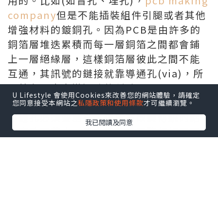
用的。比如(如盲孔、埋孔)，
pcb making
company
但是不能插裝組件引腿或者其他
增強材料的鍍銅孔。因為PCB是由許多的
銅箔層堆迭累積而每一層銅箔之間都會鋪
上一層絕緣層，這樣銅箔層彼此之間不能
互通，其訊號的鏈接就靠導通孔(via)，所
以就有了中文導通孔的稱號。
U Lifestyle 會使用Cookies來改善您的網站體驗，請確定
特點是：為了達到客戶的需求，電路板的
您同意接受本網站之
私隱政策和使用條款
才可繼續瀏覽。
導通孔必須要塞孔，這樣在改變傳統的鋁
我已閱讀及同意
片塞孔工藝中，用白網完成電路板板面阻
焊與塞孔，使其生產穩定，質量可靠，運
用起來更完善。導通孔主要是起到電路互
相連接導通的作用，
multilayer pcb
隨著
電子行業的迅速發展，也對印制電路板制
作的工藝和表面貼裝技術提出了更高的要