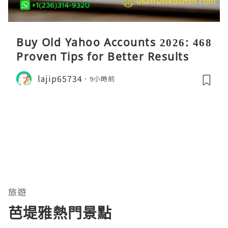
Buy Old Yahoo Accounts 2026: 468
Proven Tips for Better Results
lajip65734
9小時前
旅遊
芭堤雅熱門景點