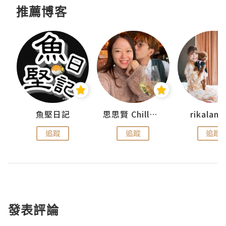
推薦博客
urnal
魚堅日記
思思賢 ChillMyBabe
rikala
追蹤
追蹤
追蹤
發表評論