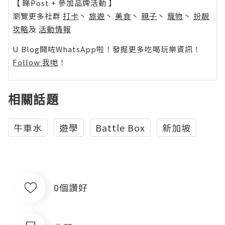
【 睇Post + 參加品牌活動 】
瀏覽更多社群
打卡
丶
旅遊
丶
美食
丶
親子
丶
寵物
丶
扮靚
攻略
及
活動情報
U Blog開咗WhatsApp啦！發掘更多吃喝玩樂資訊！
Follow 我哋
！
相關話題
牛車水
遊學
Battle Box
新加坡
0個讚好