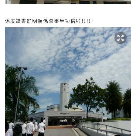
係度讀書好明顯係會事半功倍啦!!!!!