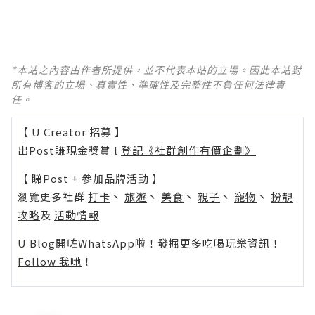
*本站之內容由作者所提供，並不代表本站的立場。因此本站對
所有博客的立場、真實性、準確性及完整性不負任何法律責
任。
【 U Creator 招募 】
出Post賺現金獎賞 l
登記《社群創作有價企劃》
【 睇Post + 參加品牌活動 】
瀏覽更多社群
打卡
丶
旅遊
丶
美食
丶
親子
丶
寵物
丶
扮靚
攻略
及
活動情報
U Blog開咗WhatsApp啦！發掘更多吃喝玩樂資訊！
Follow 我哋
！