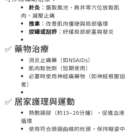
針灸
：選取風池、肩井等穴位放鬆肌
肉、減壓止痛
推拿
：改善肌肉僵硬與局部循環
拔罐或刮痧
：紓緩局部瘀塞與發炎
✅ 藥物治療
消炎止痛藥（如NSAIDs）
肌肉鬆弛劑（短期使用）
必要時使用神經痛藥物（如神經根壓迫
者）
✅ 居家護理與運動
熱敷頸部（約15–20分鐘），促進血液
循環
使用符合頭頸曲線的枕頭，保持睡姿中