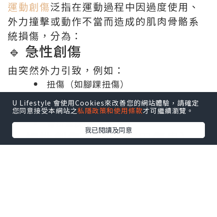
運動創傷
泛指在運動過程中因過度使用、
外力撞擊或動作不當而造成的肌肉骨骼系
統損傷，分為：
🔹 急性創傷
由突然外力引致，例如：
扭傷（如腳踝扭傷）
拉傷（如大腿或腰部肌肉拉傷）
U Lifestyle 會使用Cookies來改善您的網站體驗，請確定
撞擊瘀傷
您同意接受本網站之
私隱政策和使用條款
才可繼續瀏覽。
骨折或脫臼
我已閱讀及同意
🔹 慢性創傷（過度使用傷患）
長期重複性動作導致組織退化或發炎，例
如：
跑者膝（Patellofemoral Pain
Syndrome）
網球肘（Lateral Epicondylitis）