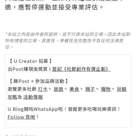
適，應暫停運動並接受專業評估。
*本站之內容由作者所提供，並不代表本站的立場。因此本站對
所有博客的立場、真實性、準確性及完整性不負任何法律責
任。
【 U Creator 招募 】
出Post賺現金獎賞 l
登記《社群創作有價企劃》
【 睇Post + 參加品牌活動 】
瀏覽更多社群
打卡
丶
旅遊
丶
美食
丶
親子
丶
寵物
丶
扮靚
攻略
及
活動情報
U Blog開咗WhatsApp啦！發掘更多吃喝玩樂資訊！
Follow 我哋
！