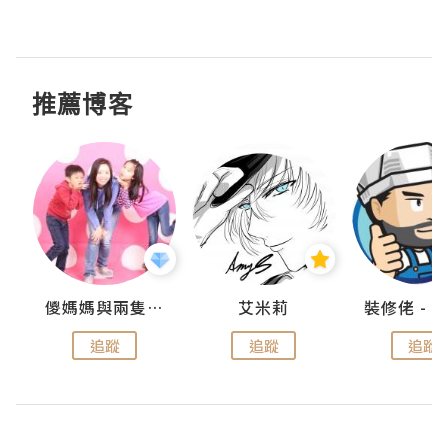
推薦博客
點滴
儍媽媽與兩隻小魔怪之家
艾米莉
追蹤
追蹤
追蹤