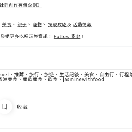
社群創作有價企劃》
】
丶
美食
丶
親子
丶
寵物
丶
扮靚攻略
及
活動情報
p啦！發掘更多吃喝玩樂資訊！
Follow 我哋
！
ger、Travel、推薦、旅行、旅遊、生活記敍、美食、自由行、
美食、識飲識食、飲食、jasminewithfood
收藏