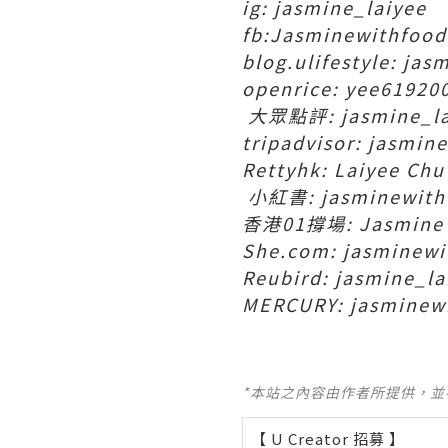
ig: jasmine_laiyee
fb:Jasminewithfood
blog.ulifestyle: ja
openrice: yee61920
大眾點評: jasmine_la
tripadvisor: jasmin
Rettyhk: Laiyee Chu
小紅書: jasminewith
香港01撐場: Jasmine
She.com: jasminewi
Reubird: jasmine_la
MERCURY: jasminew
*本站之內容由作者所提供，
【 U Creator 招募 】