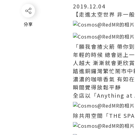
2019.12.04
【走進太空世界 非一
分享
分享
「願我會揸火箭 帶你到
年輕的時候 總會迷上
人越大 漸漸就會更欣
踏進銅鑼灣繁忙鬧市中新
濃濃的咖啡香氣 有如在說
瞬間覺得放鬆平靜
全店以「Anything a
除共用空間「THE S