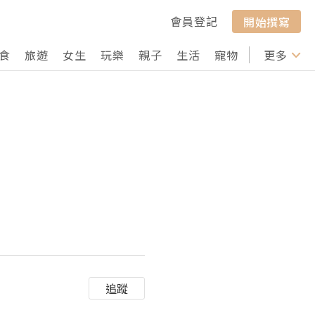
會員登記
開始撰寫
食
旅遊
女生
玩樂
親子
生活
寵物
行山
更多
打卡
追蹤