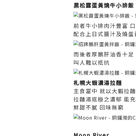
黑松露蛋黃燒牛小排飯
前者牛小排肉汁豐富 
配合上日式醬汁及燒蛋
而後者厚鵝肝油香十足
叫人難以抵抗
札幌大蝦濃湯拉麵
主食當中 就以大蝦拉
拉麵湯底極之濃郁 能
鮮甜不膩 回味無窮
Moon River