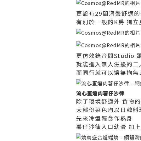
更設有29間溫馨舒適
有別於一般的K房 獨
更仿效錄音間Studio
就能進入無人滋擾的二
而同行就可以邊無拘無
流心蛋煙肉薯仔沙律
除了環境舒適外 食物
大部份菜色均以日韓料
先來冷盤輕食作熱身
薯仔沙律入口幼滑 加