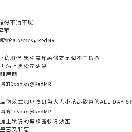
烤得不油不膩
昇華
小食相伴 黑松露炸薯條就是個不二選擇
 再沾上黑松露沾醬
整間房間
仿效並加以改良為大人小孩都歡喜的ALL DAY SPE
 加上嫩滑的黑松露軟滑炒蛋
 豐富又邪惡