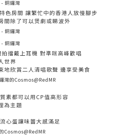
的特色房間 讓繁忙中的香港人放慢腳步
立房間除了可以煲劇或睇波外
 跟拍擋戴上耳機 對準咪高峰歡唱
人世界
束地欣賞二人清唱歌聲 邊享受美食
的質素都可以用CP值高形容
理為主題
上流心蛋讓味蕾大感滿足