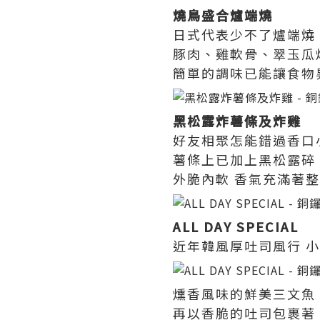
燒鳥盛合爐端燒
日式代表少不了爐端燒
豚肉、雞軟骨、翠玉瓜
簡單的調味已能讓食物
黑松露炸薯條及炸雞
好友相聚怎能錯過香口
薯條上已加上黑松露碎
外脆內軟 香氣充滿著
ALL DAY SPECIAL
近年韓風厚吐司風行 小店
燻香風味的鮮美三文魚
再以香脆的吐司包裹著