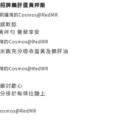
 招牌鵝肝蛋黃拌飯
口感軟腍
黃拌勻 奢華享受
 米飯充分吸收蛋黃及鵝肝油
麵最討歡心
充分掛於每條拉麵上