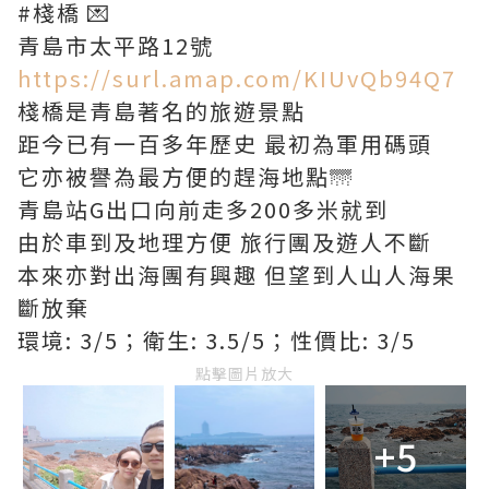
#棧橋 💌
青島市太平路12號
https://surl.amap.com/KIUvQb94Q7
棧橋是青島著名的旅遊景點
距今已有一百多年歷史 最初為軍用碼頭
它亦被譽為最方便的趕海地點🌁
青島站G出口向前走多200多米就到
由於車到及地理方便 旅行團及遊人不斷
本來亦對出海團有興趣 但望到人山人海果
斷放棄
環境: 3/5；衛生: 3.5/5；性價比: 3/5
點擊圖片放大
+5