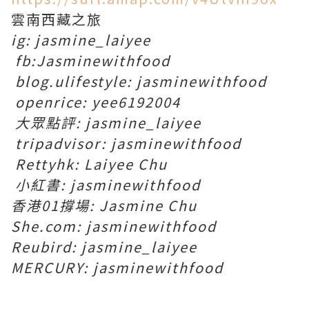
雲南西藏之旅
ig: jasmine_laiyee
fb:Jasminewithfood
blog.ulifestyle: jasminewithfood
openrice: yee6192004
大眾點評: jasmine_laiyee
tripadvisor: jasminewithfood
Rettyhk: Laiyee Chu
小紅書: jasminewithfood
香港01撐場: Jasmine Chu
She.com: jasminewithfood
Reubird: jasmine_laiyee
MERCURY: jasminewithfood