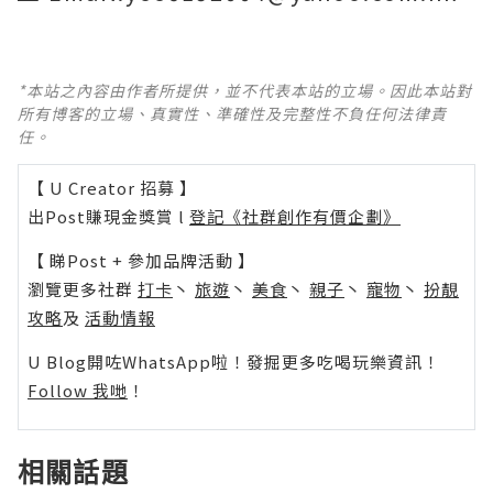
*本站之內容由作者所提供，並不代表本站的立場。因此本站對
所有博客的立場、真實性、準確性及完整性不負任何法律責
任。
【 U Creator 招募 】
出Post賺現金獎賞 l
登記《社群創作有價企劃》
【 睇Post + 參加品牌活動 】
瀏覽更多社群
打卡
丶
旅遊
丶
美食
丶
親子
丶
寵物
丶
扮靚
攻略
及
活動情報
U Blog開咗WhatsApp啦！發掘更多吃喝玩樂資訊！
Follow 我哋
！
相關話題