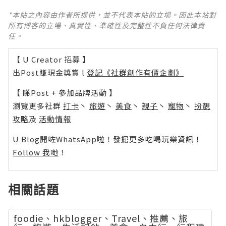
*本站之內容由作者所提供，並不代表本站的立場。因此本站對
所有博客的立場、真實性、準確性及完整性不負任何法律責
任。
【 U Creator 招募 】
出Post賺現金獎賞 l
登記《社群創作有價企劃》
【 睇Post + 參加品牌活動 】
瀏覽更多社群
打卡
丶
旅遊
丶
美食
丶
親子
丶
寵物
丶
扮靚
攻略
及
活動情報
U Blog開咗WhatsApp啦！發掘更多吃喝玩樂資訊！
Follow 我哋
！
相關話題
foodie、hkblogger、Travel、推薦、旅