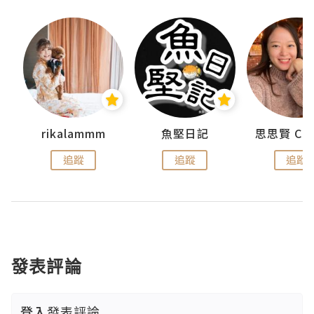
urnal
rikalammm
魚堅日記
追蹤
追蹤
追蹤
發表評論
登入
發表評論