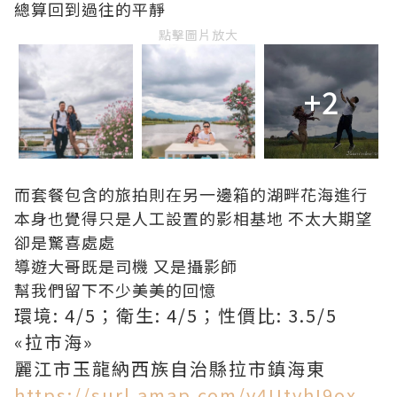
總算回到過往的平靜
點擊圖片放大
+2
而套餐包含的旅拍則在另一邊箱的湖畔花海進行
本身也覺得只是人工設置的影相基地 不太大期望
卻是驚喜處處
導遊大哥既是司機 又是攝影師
幫我們留下不少美美的回憶
環境: 4/5；衛生: 4/5；性價比: 3.5/5
«拉市海»
麗江市玉龍納西族自治縣拉市鎮海東
https://surl.amap.com/v4UtvhI9ox