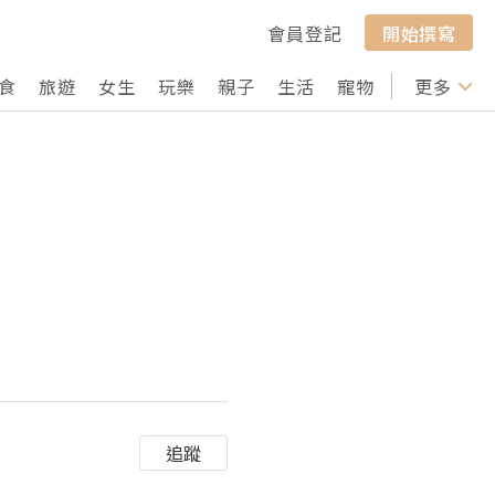
會員登記
開始撰寫
食
旅遊
女生
玩樂
親子
生活
寵物
行山
更多
打卡
追蹤