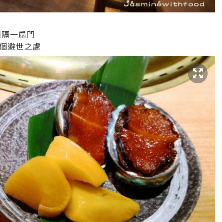
相隔一扇門
個避世之處