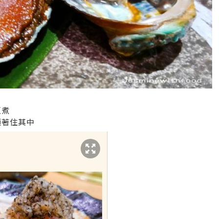
烹煮
鎖著住其中