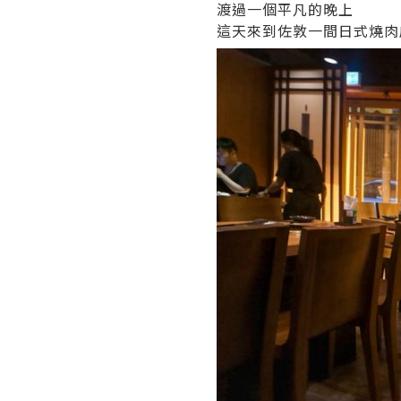
渡過一個平凡的晚上
這天來到佐敦一間日式燒肉