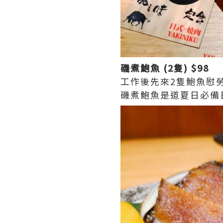
磯煮鮑魚 (2隻) $98
工作後先來2隻鮑魚慰
磯煮鮑魚是道夏日必備