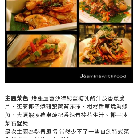
主題菜色
: 烤雞蘆薈沙律配蜜糖乳酪汁及香蕉脆
片、班蘭椰子燒雞配蘆薈莎莎、柑橘香草燒海爐
魚、大頭蝦菠蘿串燒配香辣青檸花生汁、椰子菠
菜石蟹煲
是次主題為熱帶風情 當然少不了一些自創特式菜