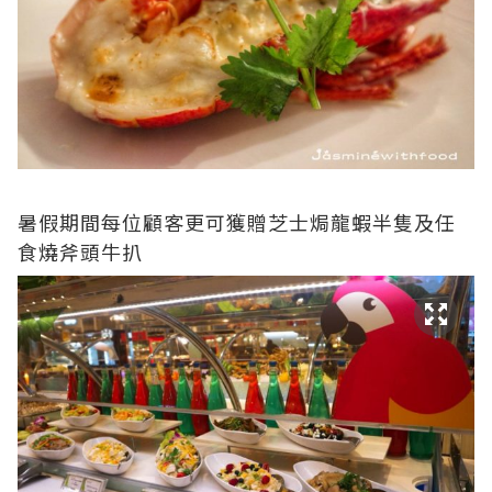
暑假期間每位顧客更可獲贈芝士焗龍蝦半隻及任
食燒斧頭牛扒