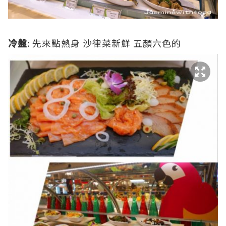
冷盤
: 先來點熱身 沙律菜新鮮 五顏六色的