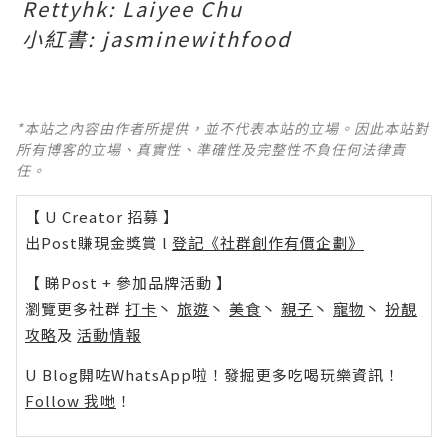
Rettyhk: Laiyee Chu
小紅書: jasminewithfood
*本站之內容由作者所提供，並不代表本站的立場。因此本站對
所有博客的立場、真實性、準確性及完整性不負任何法律責
任。
【 U Creator 招募 】
出Post賺現金獎賞 l
登記《社群創作有價企劃》
【 睇Post + 參加品牌活動 】
瀏覽更多社群
打卡
丶
旅遊
丶
美食
丶
親子
丶
寵物
丶
扮靚
攻略
及
活動情報
U Blog開咗WhatsApp啦！發掘更多吃喝玩樂資訊！
Follow 我哋
！