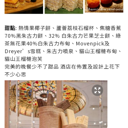
甜點
: 熱情果椰子餅、蘆薈荔枝石榴杯、焦糖香蕉
70%黑朱古力餅、32% 白朱古力芒果芝士餅、綠
茶無花果40%白朱古力布甸、Movenpick及
Dreyer’s雪糕、朱古力噴泉、貓山王榴槤布甸、
貓山王榴槤泡芙
完美的晚餐少不了甜品 酒店在佈置及設計上花下
不少心思