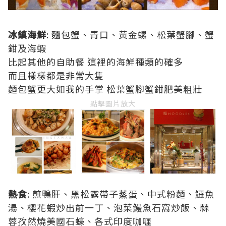
冰鎮海鮮
: 麵包蟹、青口、黃金螺、松葉蟹腳、蟹
鉗及海蝦
比起其他的自助餐 這裡的海鮮種類的確多
而且樣樣都是非常大隻
麵包蟹更大如我的手掌 松葉蟹腳蟹鉗肥美粗壯
點擊圖片放大
熱食
: 煎鴨肝、黑松露帶子蒸蛋、中式粉麵、鱷魚
湯、櫻花蝦炒出前一丁、泡菜鰻魚石窩炒飯、蒜
蓉孜然燒美國石蠔、各式印度咖喱