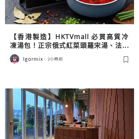
【香港製造】HKTVmall 必買高質冷
凍湯包！正宗俄式紅菜頭羅宋湯、法式
龍蝦濃湯與生酮膠原蛋白骨頭湯全攻略
Igormix
2小時前