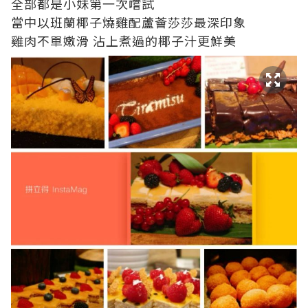
全部都是小妹第一次嚐試
當中以班蘭椰子燒雞配蘆薈莎莎最深印象
雞肉不單嫩滑 沾上煮過的椰子汁更鮮美