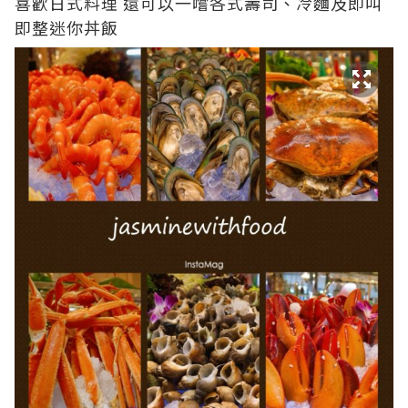
喜歡日式料理 還可以一嚐各式壽司、冷麵及即叫
即整迷你丼飯