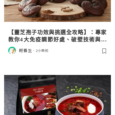
【靈芝孢子功效與挑選全攻略】：專家
教你4大免疫調節好處、破壁技術與挑
選秘訣
輕養生
2小時前