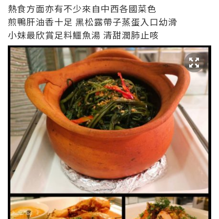
熱食方面亦有不少來自中西各國菜色
煎鴨肝油香十足 黑松露帶子蒸蛋入口幼滑
小妹最欣賞足料鱷魚湯 清甜潤肺止咳