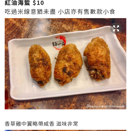
紅油海蜇 $10
吃過米線意猶未盡 小店亦有售數款小食
香草雞中翼略帶咸香 滋味非常