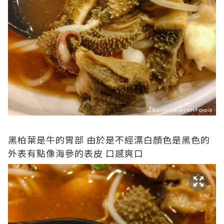
黑柏葉是牛的胃部 由於是不經漂白顏色是黑色的
外表有點像海參的表皮 口感爽口