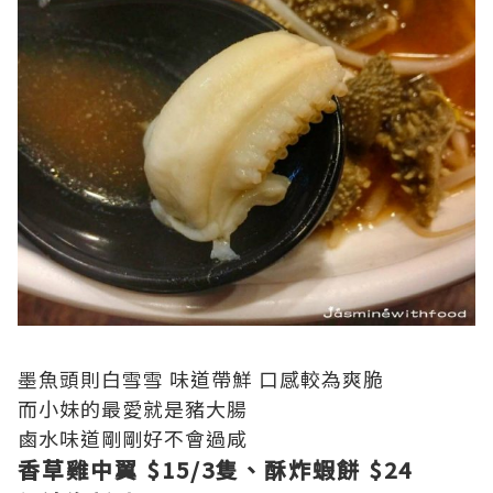
墨魚頭則白雪雪 味道帶鮮 口感較為爽脆
而小妹的最愛就是豬大腸
鹵水味道剛剛好不會過咸
香草雞中翼 $15/3隻、酥炸蝦餅 $24