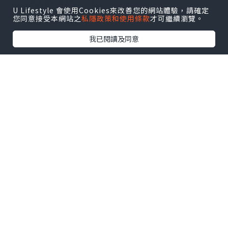
U Lifestyle 會使用Cookies來改善您的網站體驗，請確定
您同意接受本網站之
私隱政策和使用條款
才可繼續瀏覽。
我已閱讀及同意
炎炎夏日 正是暑假趕海的季節
既然來到沿海的青島 無理由不去看看大海
吧🤩
棧橋、第1、2、3海水浴場、小青島、小魚
山等
點擊圖片放大