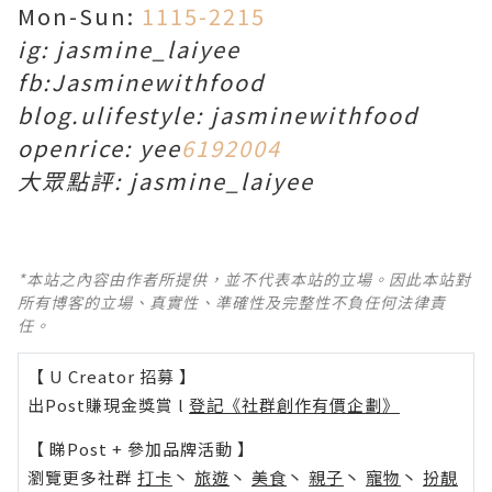
Mon-Sun:
1115-2215
ig: jasmine_laiyee
fb:Jasminewithfood
blog.ulifestyle: jasminewithfood
openrice: yee
6192004
大眾點評: jasmine_laiyee
*本站之內容由作者所提供，並不代表本站的立場。因此本站對
所有博客的立場、真實性、準確性及完整性不負任何法律責
任。
【 U Creator 招募 】
出Post賺現金獎賞 l
登記《社群創作有價企劃》
【 睇Post + 參加品牌活動 】
瀏覽更多社群
打卡
丶
旅遊
丶
美食
丶
親子
丶
寵物
丶
扮靚