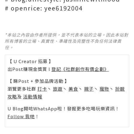
# openrice: yee6192004
*本站之內容由作者所提供，並不代表本站的立場。因此本站對
所有博客的立場、真實性、準確性及完整性不負任何法律責
任。
【 U Creator 招募 】
出Post賺現金獎賞 l
登記《社群創作有價企劃》
【 睇Post + 參加品牌活動 】
瀏覽更多社群
打卡
丶
旅遊
丶
美食
丶
親子
丶
寵物
丶
扮靚
攻略
及
活動情報
U Blog開咗WhatsApp啦！發掘更多吃喝玩樂資訊！
Follow 我哋
！