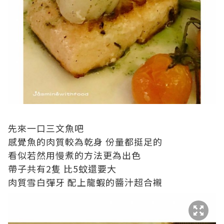
先來一口三文魚吧
感覺魚的肉質較為乾身 份量都挺足的
看似若然用慢煮的方法更為出色
帶子共有2隻 比5蚊還要大
肉質雪白彈牙 配上龍蝦的醬汁超合襯