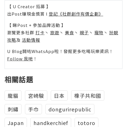
【 U Creator 招募 】
出Post賺現金獎賞 l
登記《社群創作有價企劃》
【 睇Post + 參加品牌活動 】
瀏覽更多社群
打卡
丶
旅遊
丶
美食
丶
親子
丶
寵物
丶
扮靚
攻略
及
活動情報
U Blog開咗WhatsApp啦！發掘更多吃喝玩樂資訊！
Follow 我哋
！
相關話題
龍貓
宮崎駿
日本
橡子共和國
刺繡
手巾
dongurirepublic
Japan
handkerchief
totoro