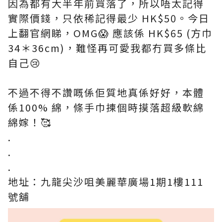
因為都有大半年前買落了，所以唔太記得
實際價錢，只依稀記得最少 HK$50。今日
上翻官網睇，OMG😱 應該係 HK$65 (方巾
34＊36cm)，難怪再可愛我都冇買多條比
自己😢
不過不得不讚嘅係佢質地真係好好，本體
係100% 綿，條手巾揀個時摸落超級軟綿
綿嫁！🥰
.
.
.
地址：九龍尖沙咀美麗華廣場1期1樓111
號舖