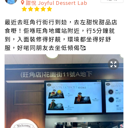
甜悅 Joyful Dessert Lab
最近去旺角行街行到攰，去左甜悅甜品店
食嘢！佢喺旺角地鐵站附近，行5分鐘就
到，入面裝修得好靚，環境都坐得好舒
服，好啱同朋友去坐低傾偈🥰