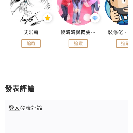
點滴
艾米莉
儍媽媽與兩隻小魔怪之家
追蹤
追蹤
追蹤
發表評論
登入
發表評論