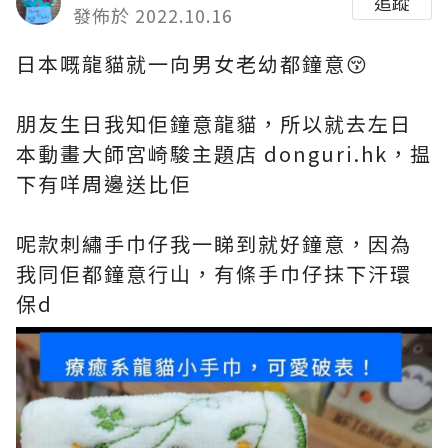
追蹤
發佈於 2022.10.16
日本嘅龍貓就一向男女老幼都鐘意😚
朋友生日我知佢鐘意龍貓，所以就去左日
本動畫大師宮崎駿主題店
donguri.hk
，揾
下有咩周邊送比佢
呢款刺繡手巾仔我一睇到就好鐘意，因為
我同佢都鐘意行山，有條手巾仔抹下汗環
保d