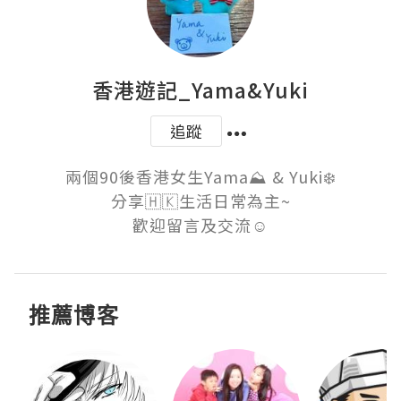
香港遊記_Yama&Yuki
追蹤
兩個90後香港女生Yama⛰️ & Yuki❄️

分享🇭🇰生活日常為主~

歡迎留言及交流☺️
推薦博客