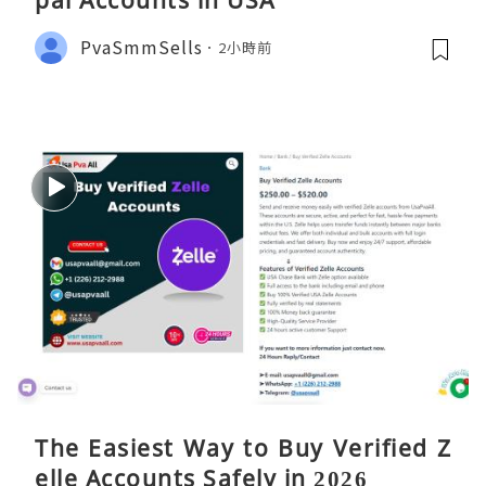
PvaSmmSells
2小時前
The Easiest Way to Buy Verified Z
elle Accounts Safely in 2026