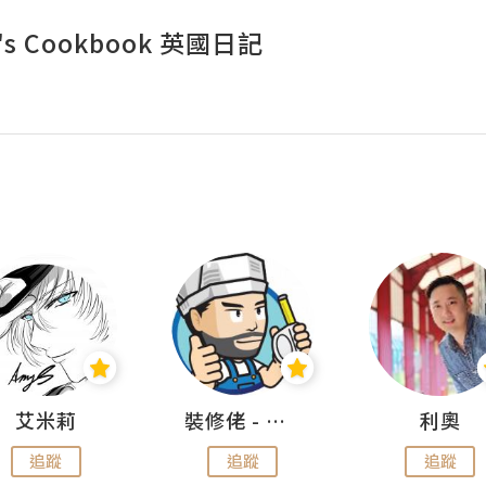
e's Cookbook 英國日記
艾米莉
裝修佬 - 香港一站式網上裝修平台
利奧
追蹤
追蹤
追蹤