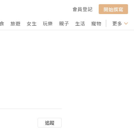
會員登記
開始撰寫
食
旅遊
女生
玩樂
親子
生活
寵物
行山
更多
打卡
追蹤