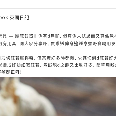
kbook 英國日記
 — 壓蒜蓉器!! 係有d無聊, 但真係未試過而又真係覺
房用具, 同大家分享吓, 買嚟送俾身邊鍾意煮嘢食嘅朋友
用刀切蒜蓉咪得囉, 但其實好多時都懶, 求其切到d蒜蓉好
變成好幼細嘅蒜蓉, 煮餸靚d之餘又出味好多, 簡單用嚟炒
等等都正呀!