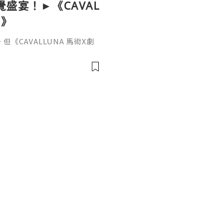
覺盛宴！►《CAVAL
境》
CAVALLUNA 馬術X劇
值同多樣性。 8種唔同品種，
塔諾馬、阿拉伯馬、梅諾卡
馬......平時喺香港絕對
、演員、舞團，將為香港帶嚟歐
LUNA 馬術X劇場 穿梭異境》