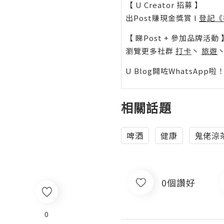
【 U Creator 招募 】
出Post賺現金獎賞 l
登記《
【 睇Post + 參加品牌活動 
瀏覽更多社群
打卡
丶
旅遊
U Blog開咗WhatsAp
相關話題
啤酒
健康
鬼佬涼
0個讚好
0