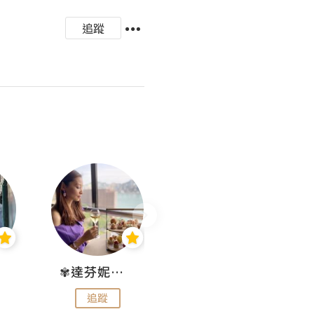
追蹤
✾達芬妮•愛孩子•愛生活✾
wendysugar享受生活gogogo
追蹤
追蹤