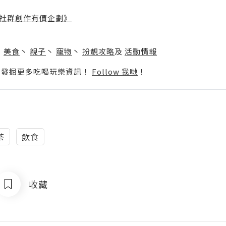
社群創作有價企劃》
】
丶
美食
丶
親子
丶
寵物
丶
扮靚攻略
及
活動情報
p啦！發掘更多吃喝玩樂資訊！
Follow 我哋
！
茶
飲食
收藏