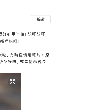
追蹤
得好好用丫嘛! 諗吓諗吓,
都唔錯呀!
大粒, 有時直情用蒜片。原
菜好味, 或者整蒜蓉包,