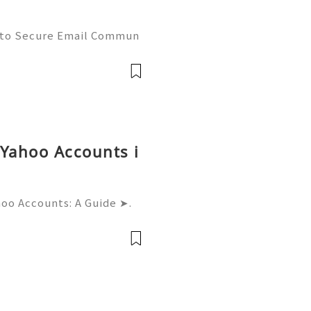
 to Secure Email Commun
ctices (2026) 💫💎💲💫🌐✨
upport 💫💎💲💫🌐✨💎What
✨💎Telegram:
 Yahoo Accounts i
hoo Accounts: A Guide ➤.
......➤.➤...........➤.➤ 🌿🍁🌿🍁➤.
....➤.➤..........➤.➤......