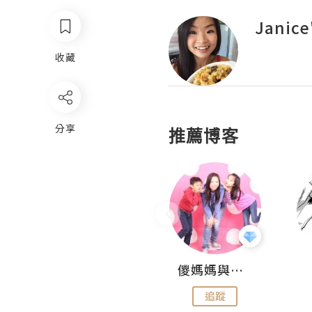
Janic
收藏
分享
推薦博客
Hahakelly的生活點滴
儍媽媽與兩隻小魔怪之家
追蹤
追蹤