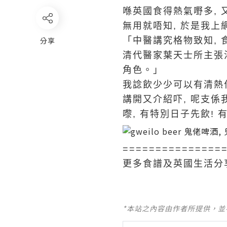
喺英國食得熱氣嘢多, 
無用就唔知, 於是我上
分享
「中醫講究格物致知, 
清代醫家葉天士所主張
角色。」
我諗飲少少可以有清熱作
講開又介紹吓, 呢支係
嚟, 有特別日子先飲! 有興
===============
更多食譜及英國生活分
*本站之內容由作者所提供，