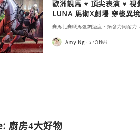
歐洲靚馬 ♥ 頂尖表演 ♥ 視
LUNA 馬術X劇場 穿梭異
賽馬比賽嘅馬強調速度、爆發力同耐力。但《
場 穿梭異境》嘅歐洲靚馬，強調嘅係顏
有弗里斯蘭黑馬、安達盧西亞馬、盧西
Amy Ng
37分鐘前
馬、荷蘭溫血馬、威爾斯小馬同迷你雪特蘭小
見唔到。 呢班歐洲靚馬連埋頂尖騎手
洲殿堂級馬術劇場鉅作。 今次《CAVAL
由香港賽
e: 廚房4大好物