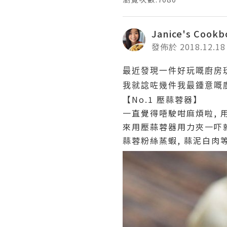
Janice's Coo
發佈於 2018.12.18
最近發現一件好玩嘅廚房玩具
我就諗咗幾件我最鍾意嘅廚
【No.1 壓蒜蓉器】
一直覺得唔駛咁麻煩啦, 
來用壓蒜蓉器用力夾一吓就
蒜蓉粉絲蒸蝦, 蒜泥白肉