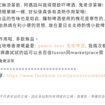
又無涼茶飲, 阿媽話叫我得閒飲吓啤酒, 鬼佬涼茶嘛!
網簡單睇一睇, 好似係真係有清熱作用架喎!
食品的性味也是如此, 釀制啤酒使用的槐花是寒性的,
治熱病在利小便的思想, 故在夏日炎炎時酌情小飲啤
用啦, 多飲無益。
我地喺香港嘅最愛:
gweilo beer 鬼佬啤酒
, 我兩
趣試試的話可以去百佳fusion同marketplace買 
==========================
享:
https://www.facebook.com/janicescookbook/​
並不代表本站的立場。因此本站對所有博客的立場、真實性、準確性