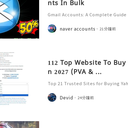
nts In Bulk
Gmail Accounts: A Complete Guide
ication, Productivity, and Best Pra
💎Fast & Reliable 24/7 Customer S
naver accounts
21分鐘前
sApp :+1 (506) 541-7768 💫💎💲💫🌐
112 Top Website To Buy
n 2027 (PVA & ...
Top 21 Trusted Sites for Buying Ya
➤.........➤.➤..........➤.➤...........➤.➤.......
➤ Email: usaglobalit@gmail.com ➤.➤.....
Devid
24分鐘前