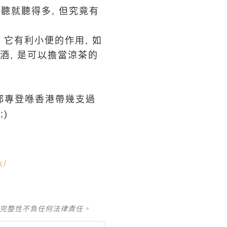
 聽就聽得多, 但究竟有
 它有利小便的作用, 如
酒, 是可以擔當涼茶的
次都專登喺香港帶幾支過
;)
​​
及完整性不負任何法律責任。