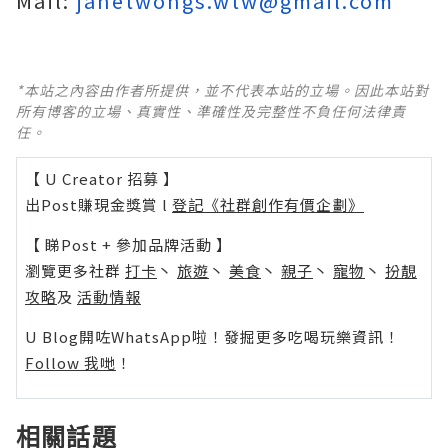
Mail:
janetwongs.wtw@gmail.com
*本站之內容由作者所提供，並不代表本站的立場。因此本站對
所有博客的立場、真實性、準確性及完整性不負任何法律責
任。
【 U Creator 招募 】
出Post賺現金獎賞 l
登記《社群創作有價企劃》
【 睇Post + 參加品牌活動 】
瀏覽更多社群
打卡
丶
旅遊
丶
美食
丶
親子
丶
寵物
丶
扮靚
攻略
及
活動情報
U Blog開咗WhatsApp啦！發掘更多吃喝玩樂資訊！
Follow 我哋
！
相關話題