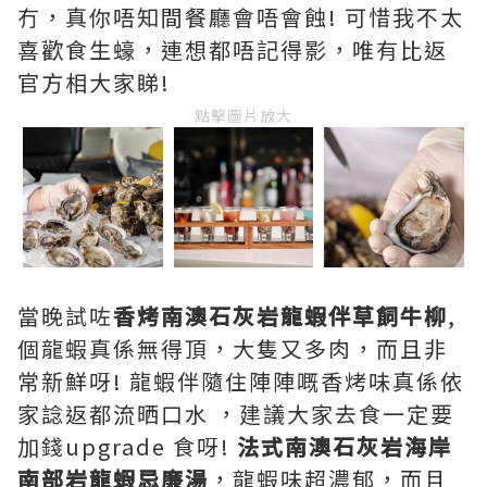
冇，真你唔知間餐廳會唔會蝕! 可惜我不太
喜歡食生蠔，連想都唔記得影，唯有比返
官方相大家睇!
點擊圖片放大
當晚試咗
香烤南澳石灰岩龍蝦伴草飼牛柳
,
個龍蝦真係無得頂，大隻又多肉，而且非
常新鮮呀! 龍蝦伴隨住陣陣嘅香烤味真係依
家諗返都流晒口水 ，建議大家去食一定要
加錢upgrade 食呀!
法式南澳石灰岩海岸
南部岩龍蝦忌廉湯
，龍蝦味超濃郁，而且