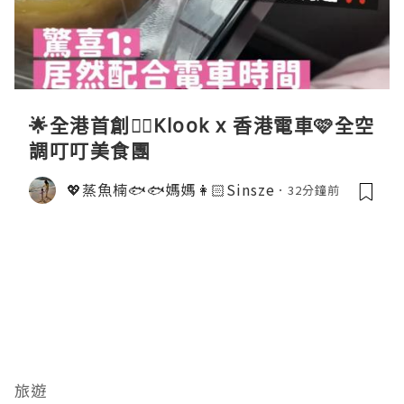
🌟全港首創☝🏻Klook x 香港電車🩷全空
調叮叮美食團
💖蒸魚楠🐟🐟媽媽👩🏻Sinsze
32分鐘前
旅遊