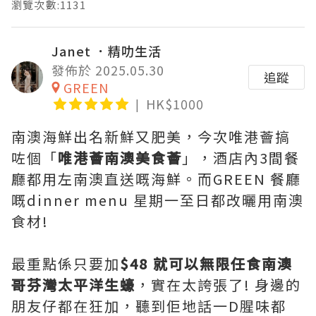
瀏覽次數:1131
Janet ．精叻生活
發佈於 2025.05.30
追蹤
GREEN
HK$1000
南澳海鮮出名新鮮又肥美，今次唯港薈搞
咗個「
唯港薈南澳美食薈
」，酒店內3間餐
廳都用左南澳直送嘅海鮮。而GREEN 餐廳
嘅dinner menu 星期一至日都改曬用南澳
食材!
最重點係只要加
$48 就可以無限任食南澳
哥芬灣太平洋生蠔
，實在太誇張了! 身邊的
朋友仔都在狂加，聽到佢地話一D腥味都