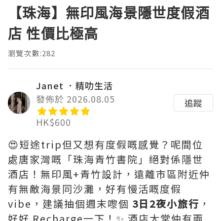
【珠海】無印風海景隱世度假酒
店 性價比極高
瀏覽次數:282
Janet ．精叻生活
發佈於 2026.08.05
追蹤
HK$600
😍短途trip但又想有度假嘅感覺？呢間位
處唐家灣嘅「珠海青竹書院」絕對係隱世
酒店！無印風+青竹設計，遠離市區附近仲
有無敵海景同沙灘，好有慢活嘅度假
vibe，建議抽個週末嚟個
3日2夜小旅行
，
好好 Recharge一下！✨ 酒店大堂仲有兩