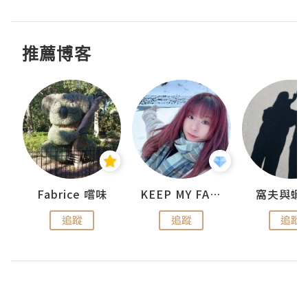
推薦博客
Fabrice 嚐味
KEEP MY FAITH
窩夫與蝦
追蹤
追蹤
追蹤