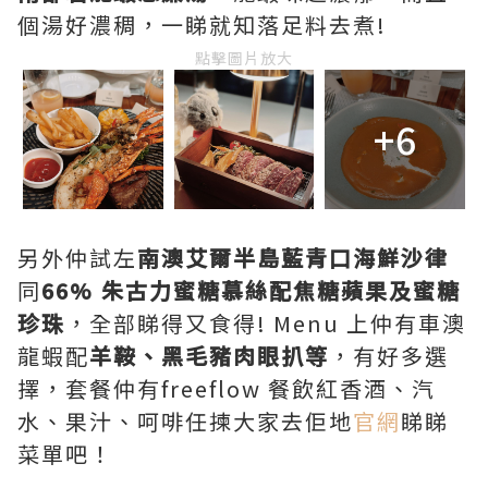
個湯好濃稠，一睇就知落足料去煮!
點擊圖片放大
+6
另外仲試左
南澳艾爾半島藍青口海鮮沙律
同
66% 朱古力蜜糖慕絲配焦糖蘋果及蜜糖
珍珠
，全部睇得又食得! Menu 上仲有車澳
龍蝦配
羊鞍、黑毛豬肉眼扒等
，有好多選
擇，套餐仲有freeflow 餐飲紅香酒、汽
水、果汁、呵啡任揀大家去佢地
官網
睇睇
菜單吧！