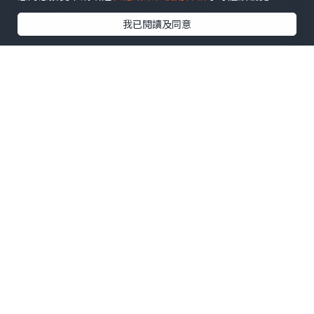
我已閱讀及同意
一入房就想躺平了！
🌊
無敵大海景：
一推開房門就係全幅無敵
海景，景觀開陽， 真係睇住個海都覺得心
曠神怡，極度解壓！。
房內物品齊全，生日慶祝送佈置同精品小
禮物一份，仲有水果盤供應。寢具都非常
舒適，枕頭仲有3款選擇，舒服到我買咗兩
個返屋企😆而且整潔到好高，好乾淨！簡