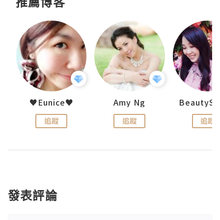
推薦博客
h 夏沫
♥Eunice♥
Amy Ng
追蹤
追蹤
追蹤
發表評論