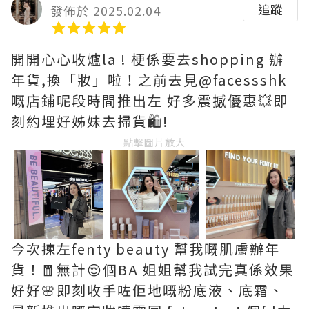
追蹤
發佈於 2025.02.04
開開心心收爐la ! 梗係要去shopping 辦
年貨,換「妝」啦！之前去見@facessshk
嘅店鋪呢段時間推出左 好多震撼優惠💥即
刻約埋好姊妹去掃貨🛍️!
點擊圖片放大
今次揀左fenty beauty 幫我嘅肌膚辦年
貨！🧧無計😌個BA 姐姐幫我試完真係效果
好好🌸即刻收手咗佢地嘅粉底液、底霜、