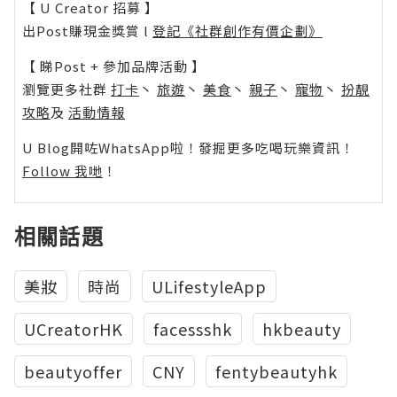
【 U Creator 招募 】
出Post賺現金獎賞 l
登記《社群創作有價企劃》
【 睇Post + 參加品牌活動 】
瀏覽更多社群
打卡
丶
旅遊
丶
美食
丶
親子
丶
寵物
丶
扮靚
攻略
及
活動情報
U Blog開咗WhatsApp啦！發掘更多吃喝玩樂資訊！
Follow 我哋
！
相關話題
美妝
時尚
ULifestyleApp
UCreatorHK
facessshk
hkbeauty
beautyoffer
CNY
fentybeautyhk