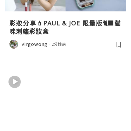
彩妝分享💄PAUL & JOE 限量版🐈‍⬛貓
咪刺繡彩妝盒
virgowong
2分鐘前