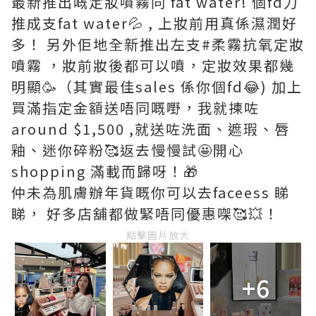
最新推出嘅定妝噴霧同 fat water! 個fd力
推成支fat water💦 , 上妝前用真係濕潤好
多！ 另外佢地全新推出左支#柔霧抗氧定妝
噴霧 ，妝前妝後都可以噴，定妝效果都幾
明顯🥳（其實最佳sales 係你個fd😂) 加上
買滿指定金額送唔同嘅嘢，我就揀咗
around $1,500 ,就送咗洗面、遮瑕、唇
釉、迷你碎粉🥰返去慢慢試🤩開心
shopping 滿載而歸呀！🎁
仲未為肌膚辦年貨嘅你可以去faceess 睇
睇， 好多店舖都做緊唔同優惠㗎🥰💥！
點擊圖片放大
+6