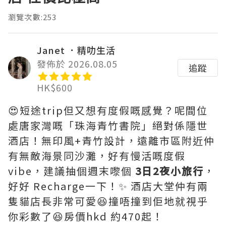
瀏覽次數:253
Janet ．精叻生活
發佈於 2026.08.05
追蹤
HK$600
😍短途trip但又想有度假嘅感覺？呢間位
處唐家灣嘅「珠海青竹書院」絕對係隱世
酒店！無印風+青竹設計，遠離市區附近仲
有無敵海景同沙灘，好有慢活嘅度假
vibe，建議抽個週末嚟個
3日2夜小旅行
，
好好 Recharge一下！✨ 酒店大堂仲有兩
隻貓店長非常可愛😆撞唔撞到佢地就視乎
你彩數了😆房價hkd 約470起！