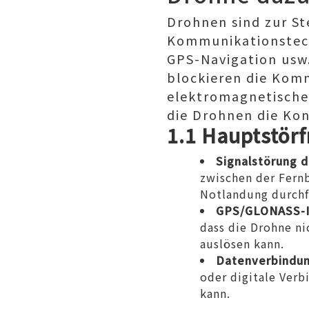
Drohnen sind zur S
Kommunikationstech
GPS-Navigation usw
blockieren die Kom
elektromagnetische
die Drohnen die Kon
1.1 Hauptstör
Signalstörung 
zwischen der Fern
Notlandung durchf
GPS/GLONASS-I
dass die Drohne n
auslösen kann.
Datenverbindu
oder digitale Ver
kann.