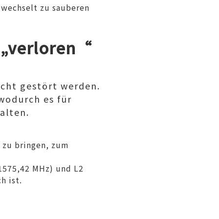
 wechselt zu sauberen
 „verloren“
icht gestört werden.
wodurch es für
alten.
u zu bringen, zum
(1575,42 MHz) und L2
h ist.