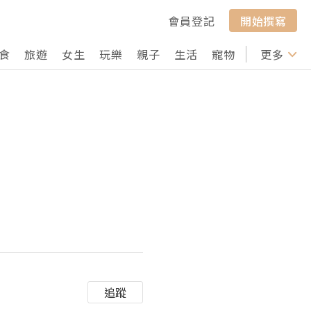
會員登記
開始撰寫
食
旅遊
女生
玩樂
親子
生活
寵物
行山
更多
打卡
追蹤