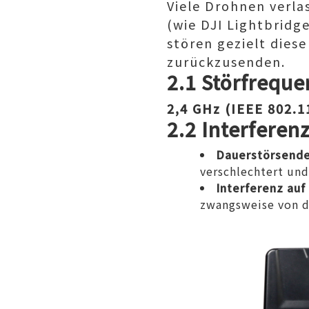
Viele Drohnen verla
(wie DJI Lightbridg
stören gezielt die
zurückzusenden.
2.1 Störfrequ
2,4 GHz (IEEE 802.
2.2 Interfere
Dauerstörsend
verschlechtert un
Interferenz auf
zwangsweise von d