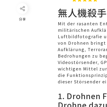
無人機殺手
分享
Mit der rasanten En
militärischen Aufklä
Luftbildfotografie 
von Drohnen bringt j
Aufklärung, Terrora
Bedrohungen zu be
Videostörsender, GP
wichtigen Mittel z
die Funktionsprinz
dieser Störsender e
1.
Drohnen F
Drohne dazu,