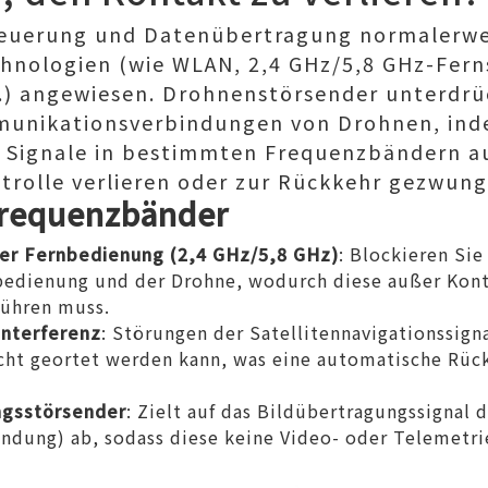
teuerung und Datenübertragung normalerwei
nologien (wie WLAN, 2,4 GHz/5,8 GHz-Fern
.) angewiesen. Drohnenstörsender unterdrü
munikationsverbindungen von Drohnen, inde
 Signale in bestimmten Frequenzbändern a
trolle verlieren oder zur Rückkehr gezwun
frequenzbänder
der Fernbedienung (2,4 GHz/5,8 GHz)
: Blockieren Si
bedienung und der Drohne, wodurch diese außer Kontr
ühren muss.
nterferenz
: Störungen der Satellitennavigationssigna
icht geortet werden kann, was eine automatische Rüc
ngsstörsender
: Zielt auf das Bildübertragungssignal 
bindung) ab, sodass diese keine Video- oder Telemet