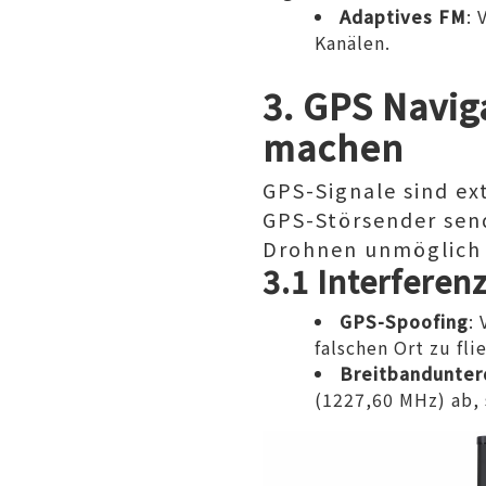
Adaptives FM
:
Kanälen.
3.
GPS Navig
machen
GPS-Signale sind ex
GPS-Störsender send
Drohnen unmöglich 
3.1 Interfere
GPS-Spoofing
:
falschen Ort zu fli
Breitbandunter
(1227,60 MHz) ab,