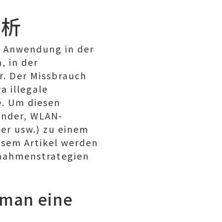
分析
e Anwendung in der
, in der
r. Der Missbrauch
a illegale
e. Um diesen
ender, WLAN-
er usw.) zu einem
esem Artikel werden
nahmenstrategien
 man eine