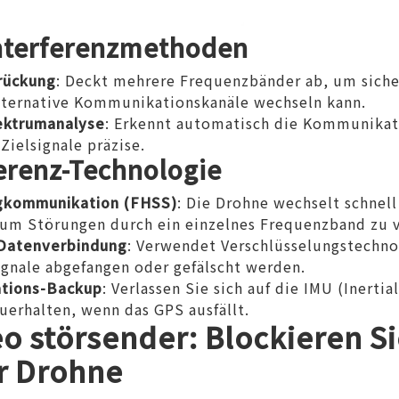
Interferenzmethoden
rückung
: Deckt mehrere Frequenzbänder ab, um sicher
alternative Kommunikationskanäle wechseln kann.
pektrumanalyse
: Erkennt automatisch die Kommunikat
Zielsignale präzise.
ferenz-Technologie
gkommunikation (FHSS)
: Die Drohne wechselt schnel
um Störungen durch ein einzelnes Frequenzband zu 
 Datenverbindung
: Verwendet Verschlüsselungstechno
ignale abgefangen oder gefälscht werden.
ations-Backup
: Verlassen Sie sich auf die IMU (Inert
uerhalten, wenn das GPS ausfällt.
o störsender
: Blockieren Si
r Drohne