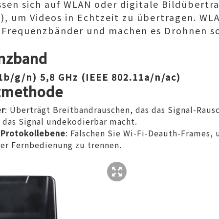
ssen sich auf WLAN oder digitale Bildübert
e), um Videos in Echtzeit zu übertragen. W
se Frequenzbänder und machen es Drohnen so
enzband
11b/g/n)
5,8 GHz (IEEE 802.11a/n/ac)
nzmethode
er
: Überträgt Breitbandrauschen, das das Signal-Raus
d das Signal undekodierbar macht.
 Protokollebene
: Fälschen Sie Wi-Fi-Deauth-Frames,
er Fernbedienung zu trennen.