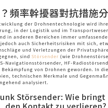
？頻率幹擾器對抗措施
twicklung der Drohnentechnologie wird ihr
rung, in der Logistik und im Transportwesen
und in anderen Bereichen immer umfassende
edoch auch Sicherheitsrisiken mit sich, etw
nschläge und Verletzungen der Privatsphär
gegnen, sind
Störsender
(wie Drohnenstörs
S-Navigationsstörsender, HF-Radiostörsend
ur Bekämpfung von Drohnen geworden. In di
ipien, technischen Merkmale und Gegenmaß
ingehend analysiert.
unk Störsender
: Wie bringt
 den Kontakt zu verlieren?