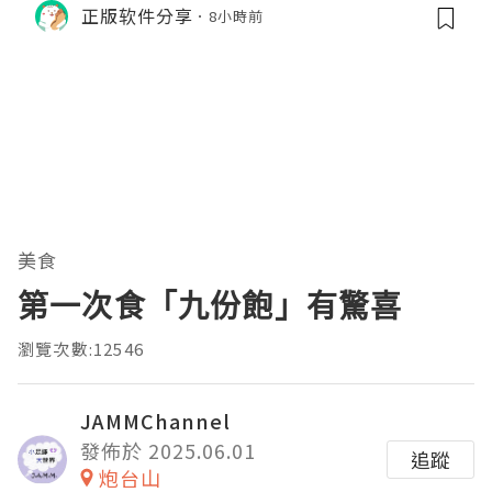
正版软件分享
8小時前
理。通过直观的可视化数据，它将抽象
的性能问题具象化为代码行号。对于一
名追求卓越的Java
美食
第一次食「九份飽」有驚喜
瀏覽次數:12546
JAMMChannel
發佈於 2025.06.01
追蹤
炮台山