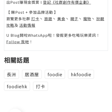
出Post賺現金獎賞 l
登記《社群創作有價企劃》
【 睇Post + 參加品牌活動 】
瀏覽更多社群
打卡
丶
旅遊
丶
美食
丶
親子
丶
寵物
丶
扮靚
攻略
及
活動情報
U Blog開咗WhatsApp啦！發掘更多吃喝玩樂資訊！
Follow 我哋
！
相關話題
長洲
居酒屋
foodie
hkfoodie
foodiehk
打卡