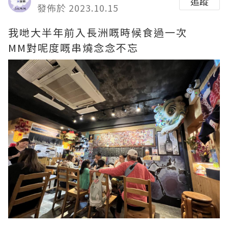
追蹤
發佈於 2023.10.15
我哋大半年前入長洲嘅時候食過一次
MM對呢度嘅串燒念念不忘