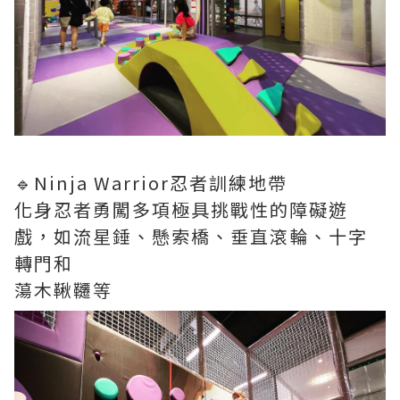
🔹Ninja Warrior忍者訓練地帶
化身忍者勇闖多項極具挑戰性的障礙遊
戲，如流星錘、懸索橋、垂直滾輪、十字
轉門和
蕩木鞦韆等