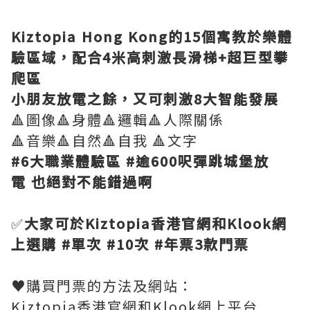
Kiztopia Hong Kong的15個寓教於樂體
驗區域，配合4米高刺激長滑梯+超巨型攀
爬區
小朋友放電之餘，又可刺激8大智能發展
🔺圖像🔺身體🔺邏輯🔺人際關係
🔺音樂🔺自然🔺自我 🔺文字
#6大職業體驗區 #逾600呎彈跳城堡放
電 也絕對不能錯過啊
✅
大家可於Kiztopia香港官網和Klook網
上選購 #單次 #10次 #年票3款門票
♥️購買門票的方法及網站：
Kiztopia香港官網和Klook網上平台