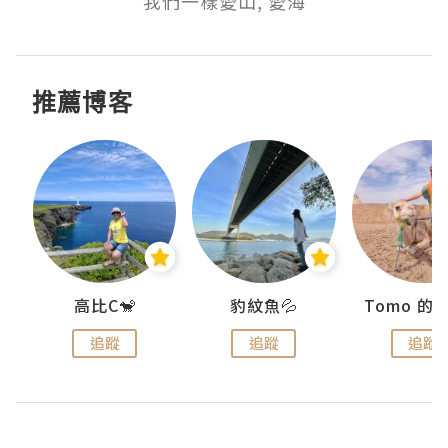
我們一樣愛山, 愛海
推薦博客
)
高比C🐒
豹紋魚💦
追蹤
追蹤
追蹤