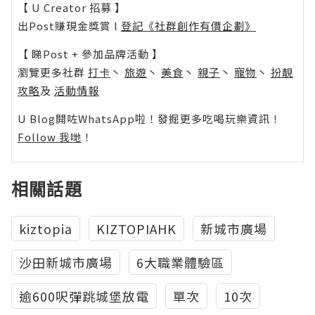
【 U Creator 招募 】
出Post賺現金獎賞 l
登記《社群創作有價企劃》
【 睇Post + 參加品牌活動 】
瀏覽更多社群
打卡
丶
旅遊
丶
美食
丶
親子
丶
寵物
丶
扮靚
攻略
及
活動情報
U Blog開咗WhatsApp啦！發掘更多吃喝玩樂資訊！
Follow 我哋
！
相關話題
kiztopia
KIZTOPIAHK
新城市廣場
沙田新城市廣場
6大職業體驗區
逾600呎彈跳城堡放電
單次
10次