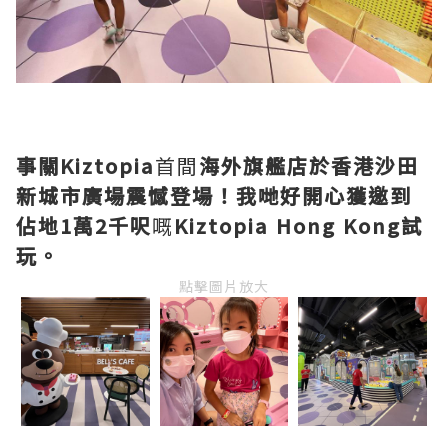
事關Kiztopia
首間
海外旗艦店於香港沙田
新城市廣場震憾登場！我哋好開心獲邀到
佔地1萬2千呎
嘅
Kiztopia Hong Kong試
玩。
點擊圖片放大