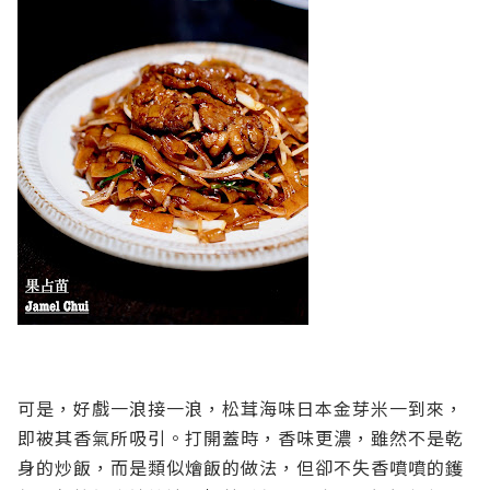
可是，好戲一浪接一浪，松茸海味日本金芽米一到來，
即被其香氣所吸引。打開蓋時，香味更濃，雖然不是乾
身的炒飯，而是類似燴飯的做法，但卻不失香噴噴的鑊