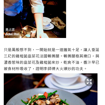
只是萬般想不到，一開始就是一道鑊氣十足，讓人垂涎
三尺的雞樅菌韭菜花法國鵪鶉腿。鵪鶉腿極其嫩口，與
濃香惹味的韭菜花及雞樅菌來炒，乾爽不油，醬汁早已
被食材所吸收了，證明李師傅大火爆炒的功夫。