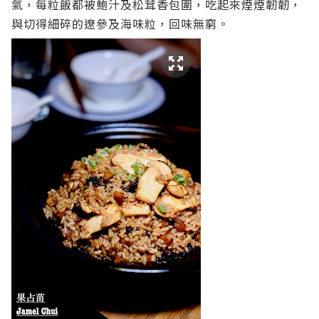
氣，每粒飯都被鮑汁及松茸香包圍，吃起來煙煙韌韌，
與切得細碎的遼參及海味粒，回味無窮。