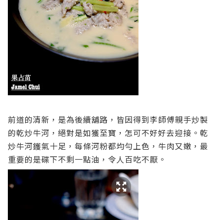
前道的清新，是為後續舖路，皆因得到李師傅親手炒製
的乾炒牛河，絕對是如獲至寶，怎可不好好去迎接。乾
炒牛河鑊氣十足，每條河粉都均勻上色，牛肉又嫩，最
重要的是碟下不剩一點油，令人百吃不厭。