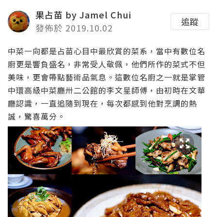
果占苗 by Jamel Chui
追蹤
發佈於 2019.10.02
中菜一向都是占苗心目中最欣賞的菜系，當中有數位名
廚更是響負盛名，非常受人敬佩，他們所作的菜式不但
美味，更會帶點藝術品氣息。這數位名廚之一就是掌管
中環高級中菜廳卅二公館的李文星師傅，由初時在文華
廳認識，一直追隨到現在，每次都感到他對烹調的熱
誠，驚喜萬分。