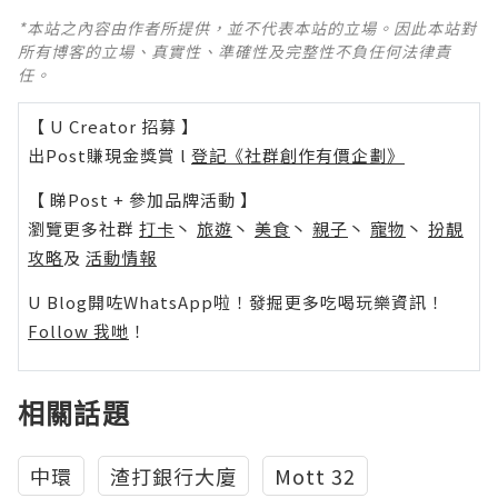
*本站之內容由作者所提供，並不代表本站的立場。因此本站對
所有博客的立場、真實性、準確性及完整性不負任何法律責
任。
【 U Creator 招募 】
出Post賺現金獎賞 l
登記《社群創作有價企劃》
【 睇Post + 參加品牌活動 】
瀏覽更多社群
打卡
丶
旅遊
丶
美食
丶
親子
丶
寵物
丶
扮靚
攻略
及
活動情報
U Blog開咗WhatsApp啦！發掘更多吃喝玩樂資訊！
Follow 我哋
！
相關話題
中環
渣打銀行大廈
Mott 32