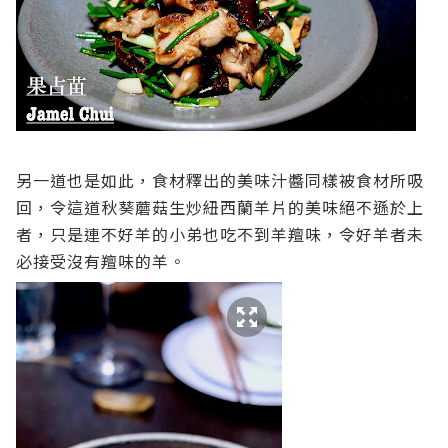
另一道也是如此，食材釋出的美味汁醬同樣被食材所吸
回，令這道秋葵蘑菇生炒紐西蘭羊片的美味絕不遜於上
者，只是連不好羊的小弟也吃不到羊羶味，令好羊者未
必接受沒有羶味的羊。