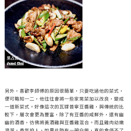
另外，喜歡李師傅的原因很簡單，只要吃過他的菜式，
便可略知一二，他往往會將一些家常菜加以改良，變成
一道新菜式。好像這次的瓦罉普寧豆醬雞，與傳統的比
較下，層次會更為豐富，除了有豆醬的咸鮮外，還有幽
幽的酒香，彷佛將黃酒雞與豆醬雞混合。而且雞肉幼嫩
滑溜，香氣迫人，如果此時有一碗白飯，真的會停不了