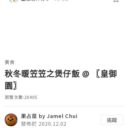
理。通过直观的可视化数据，它将抽象
的性能问题具象化为代码行号。对于一
名追求卓越的Java
美食
秋冬暖笠笠之煲仔飯 @ 〖皇御
園〗
瀏覽次數:20405
果占苗 by Jamel Chui
追蹤
發佈於 2020.12.02