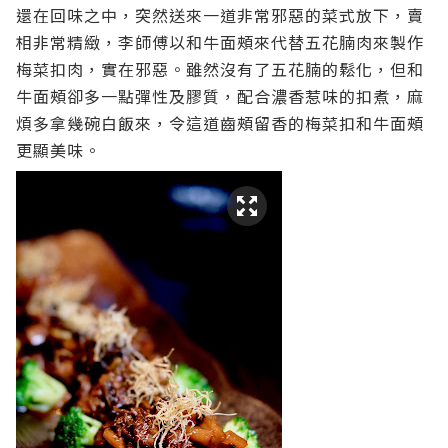
還在回味之中，突然送來一道非常邪惡的菜式放下，賣
相非常精緻，李師傅以和牛面頰來代替五花腩肉來製作
梅菜扣肉，實在邪惡。雖然沒有了五花腩的鬆化，但和
牛面頰卻多一點彈性及膠質，配合濃香惹味的扣煮，麻
煩多拿幾碗白飯來，令這道齒頰留香的梅菜扣和牛面頰
更顯美味。