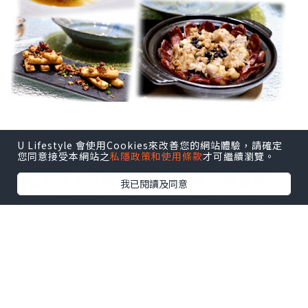
皇御園的位置的確較為偏僻，但幸好也不
U Lifestyle 會使用Cookies來改善您的網站體驗，請確定
算不方便，所以也招來了幾位志同道合的
您同意接受本網站之
私隱政策和使用條款
才可繼續瀏覽。
朋友前往。未開始熱辣辣的秋冬盛宴前，
我已閱讀及同意
先來一件小小的【金鰻拿破侖】來打開序
幕，在香酥鬆化的酥皮上放著一件質感爽
彈的鰻魚，形成了一個有趣的對比，加上
那一小撮的沙律醬，竟意外地了結合了兩
種互不相干的食材，有點驚喜。