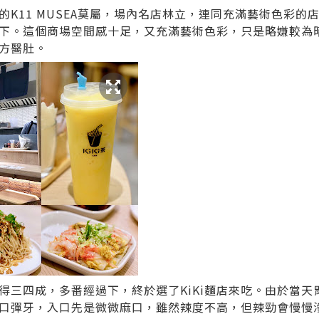
的K11 MUSEA莫屬，場內名店林立，連同充滿藝術色彩的
下。這個商場空間感十足，又充滿藝術色彩，只是略嫌較為
方醫肚。
得三四成，多番經過下，終於選了KiKi麵店來吃。由於當天
口彈牙，入口先是微微麻口，雖然辣度不高，但辣勁會慢慢