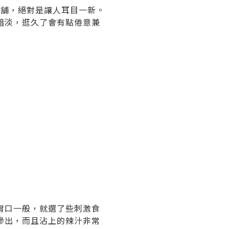
店舖，絕對是讓人耳目一新。
暗淡，逛久了會有點倦意兼
胃口一般，就選了些刺激食
滲出，而且沾上的辣汁非常