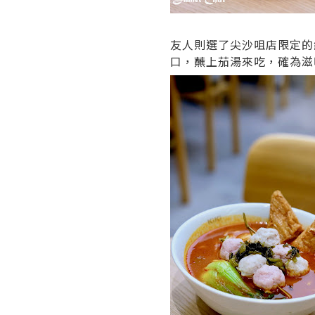
友人則選了尖沙咀店限定的
口，蘸上茄湯來吃，確為滋