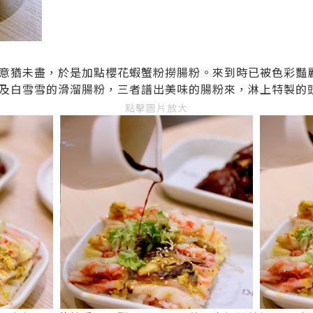
意猶未盡，於是加點櫻花蝦蟹粉撈腸粉。來到時已被色彩豔
及白雪雪的滑溜腸粉，三者譜出美味的腸粉來，淋上特製的
點擊圖片放大