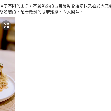
擇了不同的主食，不愛熱湯的占苗絕對會選涼快又極受大眾
一向酸溜溜的，配合嫩滑的胡麻雞絲，令人回味。