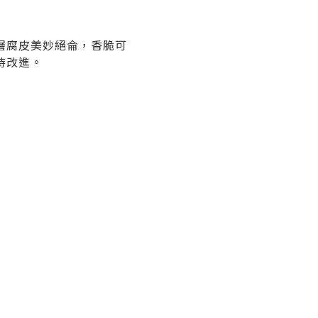
層腐皮美妙絕侖，香脆可
待改進。