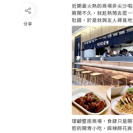
近期最火熱的商場非尖沙咀
剛開不久，就趁熱鬧去逛一
肚餓，於是就與友人尋覓地
分享
環顧整座商場，食肆只是開
慾的開胃小吃，麻辣蹄花爽