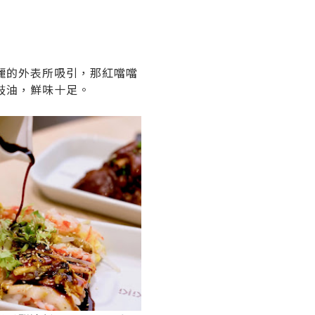
麗的外表所吸引，那紅噹噹
豉油，鮮味十足。