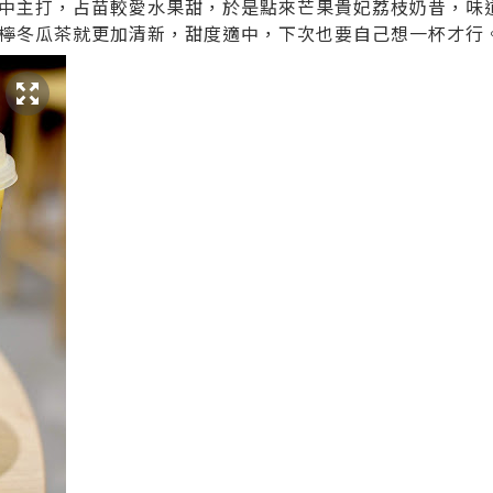
是店中主打，占苗較愛水果甜，於是點來芒果貴妃荔枝奶昔，味
檸冬瓜茶就更加清新，甜度適中，下次也要自己想一杯才行