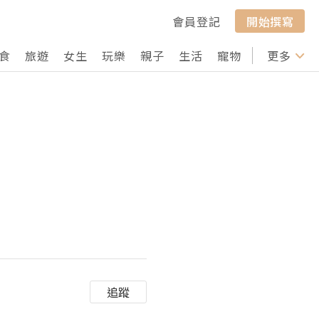
會員登記
開始撰寫
食
旅遊
女生
玩樂
親子
生活
寵物
行山
更多
打卡
追蹤