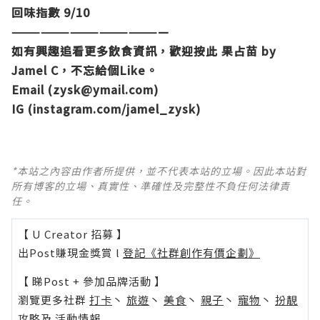
回味指數 9/10
————————————————
如有興趣追看更多飲食資訊，歡迎按此
果占苗 by
Jamel C
，不忘給個Like。
Email (
zysk@ymail.com
)
IG (
instagram.com/jamel_zysk
)
*本站之內容由作者所提供，並不代表本站的立場。因此本站對
所有博客的立場、真實性、準確性及完整性不負任何法律責
任。
【 U Creator 招募 】
出Post賺現金獎賞 l
登記《社群創作有價企劃》
【 睇Post + 參加品牌活動 】
瀏覽更多社群
打卡
丶
旅遊
丶
美食
丶
親子
丶
寵物
丶
扮靚
攻略
及
活動情報