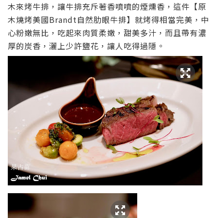
木來烤牛排，讓牛排充斥著香噴噴的煙燻香，這件【原
木燒烤美國Brandt自然肋眼牛排】就烤得相當完美，中
心粉嫩無比，吃起來肉質柔嫩，甜美多汁，而且帶有濃
厚的炭香，灑上少許鹽花，讓人吃得過隱。