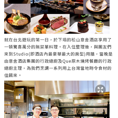
就在台北遊玩的第一日，於下塌的松山意舍酒店享用了
一頓驚喜萬分的無菜單料理。在入住整理後，與團友們
來到Studio(即酒店內最豪華最大的房型)用膳，當晚是
由意舍酒店集團的行政總廚及Que原木燒烤餐廳的行政
總廚主理，為我們烹調一系列用上台灣當地時令食材的
佳餚來。