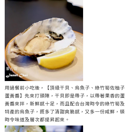
用過餐前小吃後，【頂級干貝、烏魚子、綠竹筍佐柚子
蛋黃醬】先來打頭陣，干貝即是帶子，以帶著果香的蛋
黃醬來拌，新鮮感十足，而且配合台灣時令的綠竹筍及
特產的烏魚子，既多了清甜爽脆感，又多一份咸鮮，頓
時令味道及層次都提昇起來。