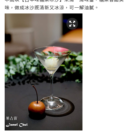
味，做成冰沙既清新又冰涼，可一解油膩。