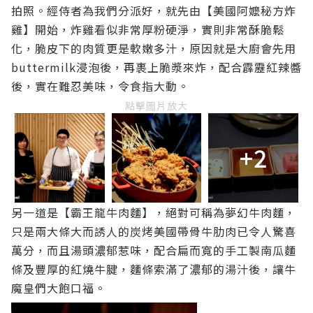
拍照。經侍者為我們分派好，就先由【美國阿嬤秘方炸
雞】開始，炸雞看似非常厚粉硬淨，實則非常酥脆鬆
化，脆皮下的肉質更是軟嫩多汁，原因就是大廚會先用
buttermilk浸泡後，再裹上脆漿來炸，配合霹靂紅辣醬
後，實在難忍美味，令食指大動。
點擊圖片放大
+2
另一道是【霸王龍牛肉麵】，絕對可稱為夢幻牛肉麵，
只是兩大條大而誘人的炭烤美國帶骨牛肋肉已令人驚喜
萬分，而且湯頭濃郁惹味，配合扁而寬的手工製南瓜麵
條及豐厚的紅燒牛腱，麵條索滿了濃郁的湯汁後，讓牛
魔皇們大飽口福。