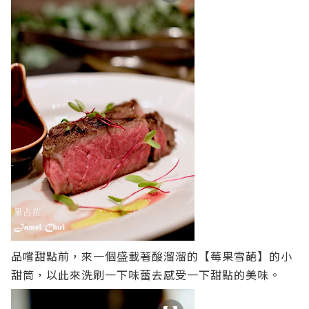
品嚐甜點前，來一個盛載著酸溜溜的【莓果雪葩】的小
甜筒，以此來洗刷一下味蕾去感受一下甜點的美味。