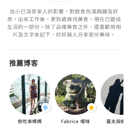
自小已深受家人的影響，對飲食充滿興趣及好
奇。出來工作後，更到處尋找美食，現在已變成
生活的一部份。除了品嚐美食之外，還喜歡用相
片及文字來記下，好好與人分享那份美味。
推薦博客
戀吃車媽媽
Fabrice 嚐味
窩夫與蝦