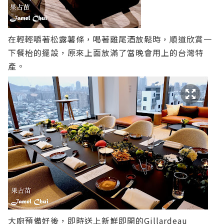
在輕輕嚼著松露薯條，喝著雞尾酒放鬆時，順道欣賞一
下餐枱的擺設，原來上面放滿了當晚會用上的台灣特
產。
大廚預備好後，即時送上新鮮即開的Gillardeau