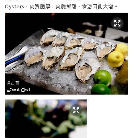
Oysters，肉質肥厚，爽脆鮮甜，食慾因此大增。