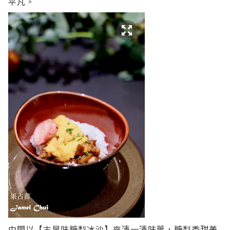
平凡。
中間以【古早味糖梨冰沙】來清一清味蕾，糖梨香甜美